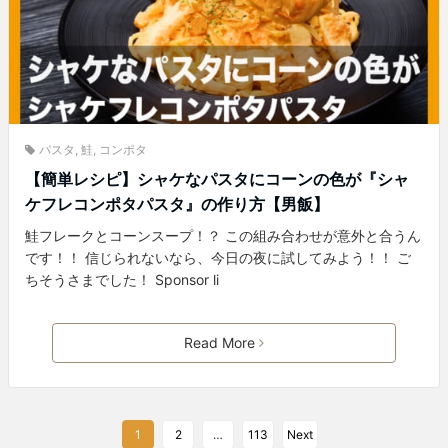
パスタ
,
鮭
,
コンポタ
【簡単レシピ】シャケなパスタにコーンの色が『シャ
ケフレコンポタパスタ』の作り方【男飯】
鮭フレークとコーンスープ！？ この組み合わせが意外と合うん
です！！ 信じられないなら、今日の夜に試してみよう！！ ご
ちそうさまでした！ Sponsor li
Read More
1
2
…
113
Next