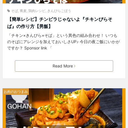
そば
,
蕎麦
,
鶏肉レシピ
,
きんぴらごぼう
【簡単レシピ】チンピラじゃないよ『チキンぴらそ
ば』の作り方【男飯】
「チキン×きんぴら×そば」という異色の組み合わせ！ いつも
のそばにアレンジを加えておいしさUP♪ 今日の夜ご飯にいかが
ですか？ Sponsor link 「
Read More
お肉のおつまみ