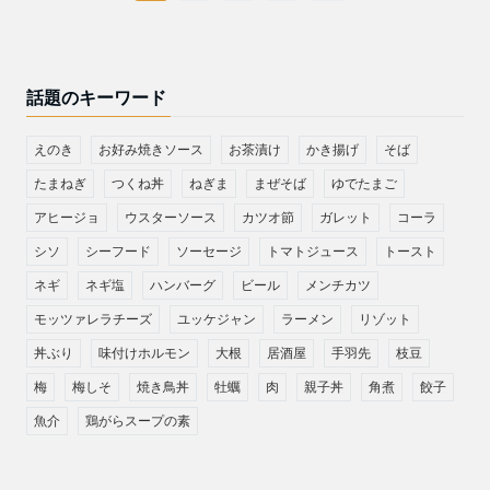
話題のキーワード
えのき
お好み焼きソース
お茶漬け
かき揚げ
そば
たまねぎ
つくね丼
ねぎま
まぜそば
ゆでたまご
アヒージョ
ウスターソース
カツオ節
ガレット
コーラ
シソ
シーフード
ソーセージ
トマトジュース
トースト
ネギ
ネギ塩
ハンバーグ
ビール
メンチカツ
モッツァレラチーズ
ユッケジャン
ラーメン
リゾット
丼ぶり
味付けホルモン
大根
居酒屋
手羽先
枝豆
梅
梅しそ
焼き鳥丼
牡蠣
肉
親子丼
角煮
餃子
魚介
鶏がらスープの素