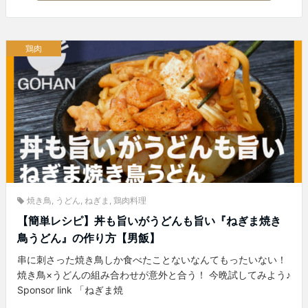
鶏肉
焼き鳥
,
うどん
,
ねぎま
,
鶏肉料理
【簡単レシピ】丼も旨いがうどんも旨い『ねぎま焼き
鳥うどん』の作り方【男飯】
串に刺さった焼き鳥しか食べたことないなんてもったいない！
焼き鳥×うどんの組み合わせが意外と合う！ 今晩試してみよう♪
Sponsor link 「ねぎま焼