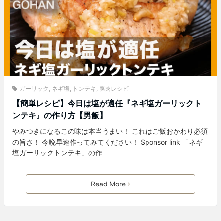
ガーリック
,
ネギ塩
,
トンテキ
,
豚肉レシピ
【簡単レシピ】今日は塩が適任『ネギ塩ガーリックト
ンテキ』の作り方【男飯】
やみつきになるこの味は本当うまい！ これはご飯おかわり必須
の旨さ！ 今晩早速作ってみてください！ Sponsor link 「ネギ
塩ガーリックトンテキ」の作
Read More