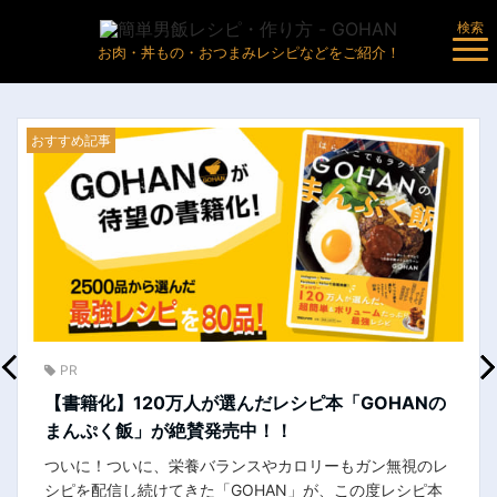
検索
お肉・丼もの・おつまみレシピなどをご紹介！
おすすめ記事
お
PR
デ
【書籍化】120万人が選んだレシピ本「GOHANの
り
まんぷく飯」が絶賛発売中！！
ついに！ついに、栄養バランスやカロリーもガン無視のレ
シピを配信し続けてきた「GOHAN」が、この度レシピ本
ガ