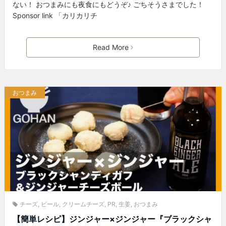
ない！ おつまみにも夜食にもどうぞ♪ ごちそうさまでした！
Sponsor link 「カリカリチ
Read More
おつまみ
チーズ
,
ビール
,
クリームチーズ
,
PR
,
生姜
,
おつまみ
【簡単レシピ】ジンジャー×ジンジャー『ブラックシャ