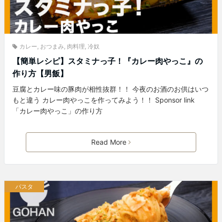
カレー
,
おつまみ
,
肉料理
,
冷奴
【簡単レシピ】スタミナっ子！『カレー肉やっこ』の
作り方【男飯】
豆腐とカレー味の豚肉が相性抜群！！ 今夜のお酒のお供はいつ
もと違う カレー肉やっこを作ってみよう！！ Sponsor link
「カレー肉やっこ」の作り方
Read More
パスタ