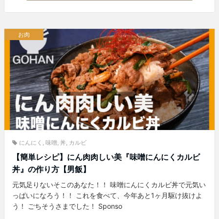
お肉
にんにく
,
味噌
,
丼
,
カルビ
【簡単レシピ】にん肉肉しい美『味噌にんにくカルビ
丼』の作り方【男飯】
元気足りないそこのあなた！！ 味噌にんにくカルビ丼で元気い
っぱいになろう！！ これを食べて、今年あと1ヶ月駆け抜けよ
う！ ごちそうさまでした！ Sponso