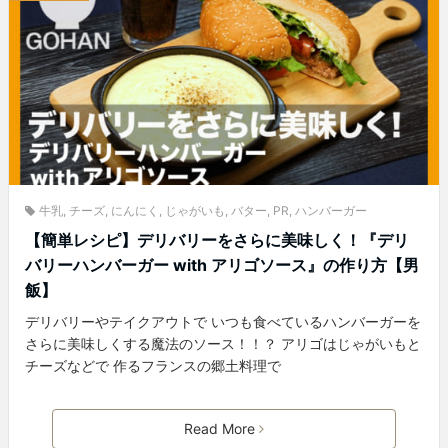
牛乳
,
チーズ
,
にんにく
,
じゃがいも
,
バター
,
PR
,
ハンバーガー
【簡単レシピ】デリバリーをさらに美味しく！『デリ
バリーハンバーガー with アリゴソース』の作り方【男
飯】
デリバリーやテイクアウトで いつも食べているハンバーガーを
さらに美味しくする魔法のソース！！？ アリゴはじゃがいもと
チーズなどで 作るフランスの郷土料理で
Read More