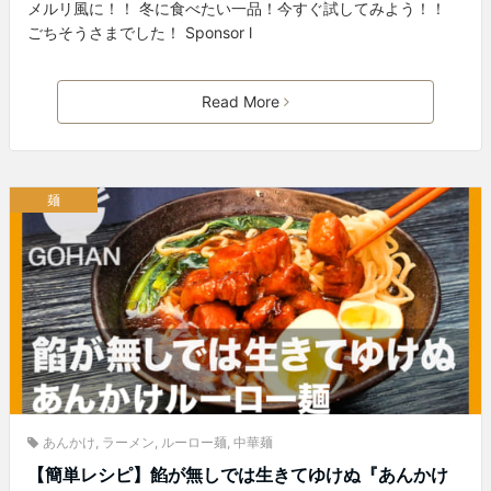
メルリ風に！！ 冬に食べたい一品！今すぐ試してみよう！！
ごちそうさまでした！ Sponsor l
Read More
麺
あんかけ
,
ラーメン
,
ルーロー麺
,
中華麺
【簡単レシピ】餡が無しでは生きてゆけぬ『あんかけ