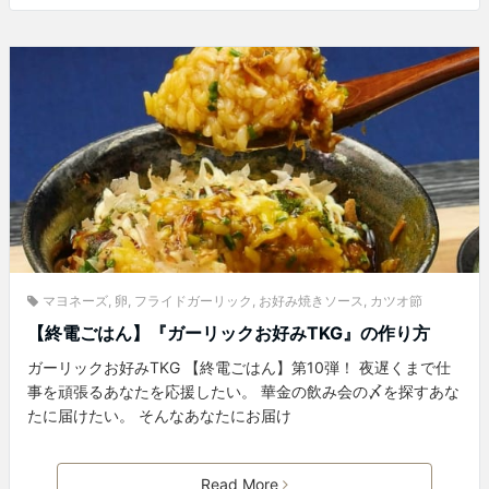
マヨネーズ
,
卵
,
フライドガーリック
,
お好み焼きソース
,
カツオ節
【終電ごはん】『ガーリックお好みTKG』の作り方
ガーリックお好みTKG 【終電ごはん】第10弾！ 夜遅くまで仕
事を頑張るあなたを応援したい。 華金の飲み会の〆を探すあな
たに届けたい。 そんなあなたにお届け
Read More