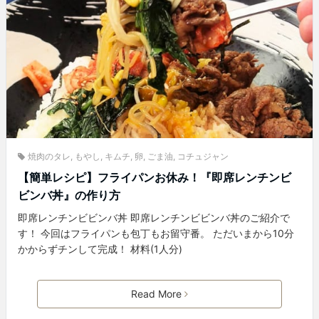
焼肉のタレ
,
もやし
,
キムチ
,
卵
,
ごま油
,
コチュジャン
【簡単レシピ】フライパンお休み！『即席レンチンビ
ビンバ丼』の作り方
即席レンチンビビンバ丼 即席レンチンビビンバ丼のご紹介で
す！ 今回はフライパンも包丁もお留守番。 ただいまから10分
かからずチンして完成！ 材料(1人分)
Read More