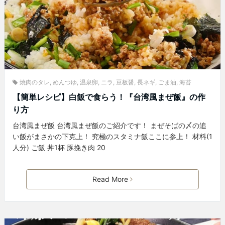
焼肉のタレ
,
めんつゆ
,
温泉卵
,
ニラ
,
豆板醤
,
長ネギ
,
ごま油
,
海苔
【簡単レシピ】白飯で食らう！『台湾風まぜ飯』の作
り方
台湾風まぜ飯 台湾風まぜ飯のご紹介です！ まぜそばの〆の追
い飯がまさかの下克上！ 究極のスタミナ飯ここに参上！ 材料(1
人分) ご飯 丼1杯 豚挽き肉 20
Read More