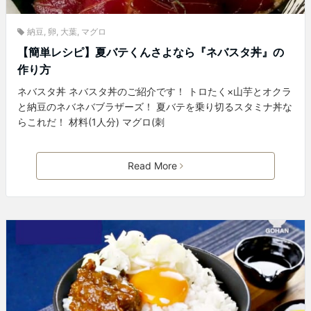
納豆
,
卵
,
大葉
,
マグロ
【簡単レシピ】夏バテくんさよなら『ネバスタ丼』の
作り方
ネバスタ丼 ネバスタ丼のご紹介です！ トロたく×山芋とオクラ
と納豆のネバネバブラザーズ！ 夏バテを乗り切るスタミナ丼な
らこれだ！ 材料(1人分) マグロ(刺
Read More