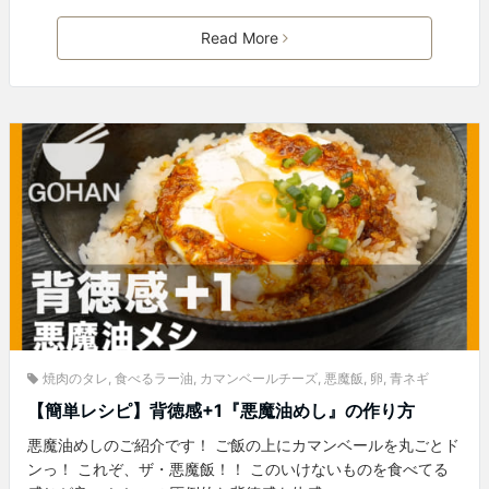
Read More
焼肉のタレ
,
食べるラー油
,
カマンベールチーズ
,
悪魔飯
,
卵
,
青ネギ
【簡単レシピ】背徳感+1『悪魔油めし』の作り方
悪魔油めしのご紹介です！ ご飯の上にカマンベールを丸ごとド
ンっ！ これぞ、ザ・悪魔飯！！ このいけないものを食べてる