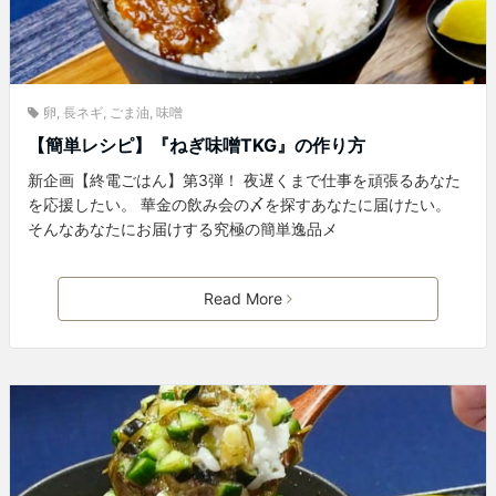
卵
,
長ネギ
,
ごま油
,
味噌
【簡単レシピ】『ねぎ味噌TKG』の作り方
新企画【終電ごはん】第3弾！ 夜遅くまで仕事を頑張るあなた
を応援したい。 華金の飲み会の〆を探すあなたに届けたい。
そんなあなたにお届けする究極の簡単逸品メ
Read More