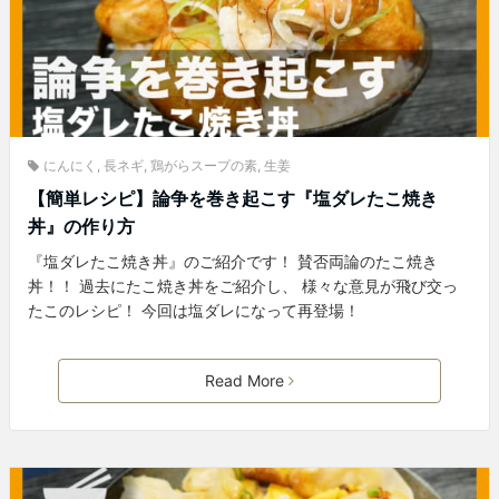
にんにく
,
長ネギ
,
鶏がらスープの素
,
生姜
【簡単レシピ】論争を巻き起こす『塩ダレたこ焼き
丼』の作り方
『塩ダレたこ焼き丼』のご紹介です！ 賛否両論のたこ焼き
丼！！ 過去にたこ焼き丼をご紹介し、 様々な意見が飛び交っ
たこのレシピ！ 今回は塩ダレになって再登場！
Read More