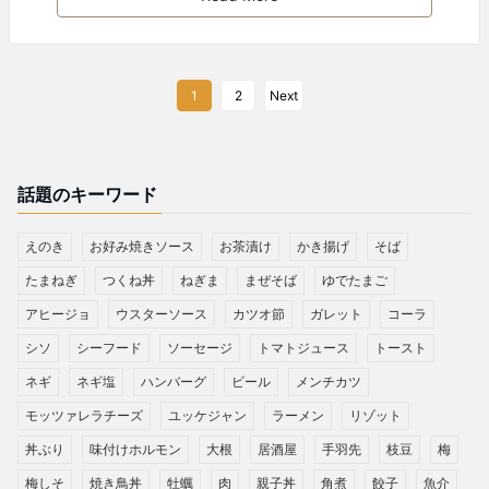
1
2
Next
話題のキーワード
えのき
お好み焼きソース
お茶漬け
かき揚げ
そば
たまねぎ
つくね丼
ねぎま
まぜそば
ゆでたまご
アヒージョ
ウスターソース
カツオ節
ガレット
コーラ
シソ
シーフード
ソーセージ
トマトジュース
トースト
ネギ
ネギ塩
ハンバーグ
ビール
メンチカツ
モッツァレラチーズ
ユッケジャン
ラーメン
リゾット
丼ぶり
味付けホルモン
大根
居酒屋
手羽先
枝豆
梅
梅しそ
焼き鳥丼
牡蠣
肉
親子丼
角煮
餃子
魚介