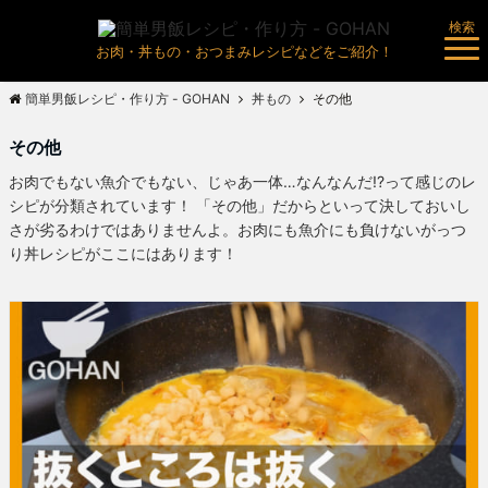
検索
お肉・丼もの・おつまみレシピなどをご紹介！
簡単男飯レシピ・作り方 - GOHAN
丼もの
その他
その他
お肉でもない魚介でもない、じゃあ一体…なんなんだ!?って感じのレ
シピが分類されています！ 「その他」だからといって決しておいし
さが劣るわけではありませんよ。お肉にも魚介にも負けないがっつ
り丼レシピがここにはあります！