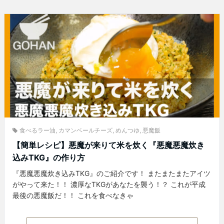
食べるラー油
,
カマンベールチーズ
,
めんつゆ
,
悪魔飯
【簡単レシピ】悪魔が来りて米を炊く『悪魔悪魔炊き
込みTKG』の作り方
『悪魔悪魔炊き込みTKG』のご紹介です！ またまたまたアイツ
がやって来た！！ 濃厚なTKGがあなたを襲う！？ これが平成
最後の悪魔飯だ！！ これを食べなきゃ