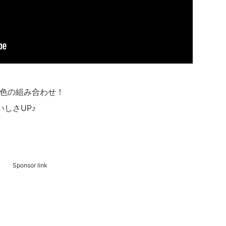
異色の組み合わせ！
しさUP♪
Sponsor link