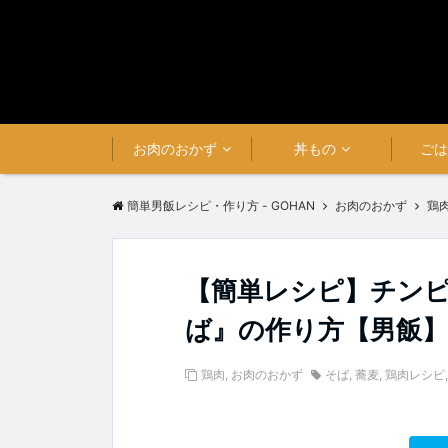
お肉のおかず
丼もの
ご
簡単男飯レシピ・作り方 - GOHAN
お肉のおかず
鶏
【簡単レシピ】チン
ば』の作り方【男飯】
鶏肉
,
お肉のおかず
そば
,
蕎麦
,
鶏肉レシピ