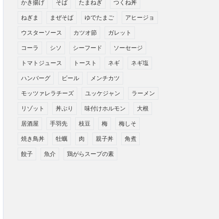
かき揚げ
そば
たまねぎ
つくね丼
ねぎま
まぜそば
ゆでたまご
アヒージョ
ウスターソース
カツオ節
ガレット
コーラ
シソ
シーフード
ソーセージ
トマトジュース
トースト
ネギ
ネギ塩
ハンバーグ
ビール
メンチカツ
モッツァレラチーズ
ユッケジャン
ラーメン
リゾット
丼ぶり
味付けホルモン
大根
居酒屋
手羽先
枝豆
梅
梅しそ
焼き鳥丼
牡蠣
肉
親子丼
角煮
餃子
魚介
鶏がらスープの素