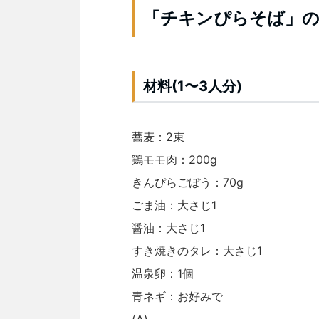
「チキンぴらそば」の
材料(1〜3人分)
蕎麦：2束
鶏モモ肉：200g
きんぴらごぼう：70g
ごま油：大さじ1
醤油：大さじ1
すき焼きのタレ：大さじ1
温泉卵：1個
青ネギ：お好みで
(A)