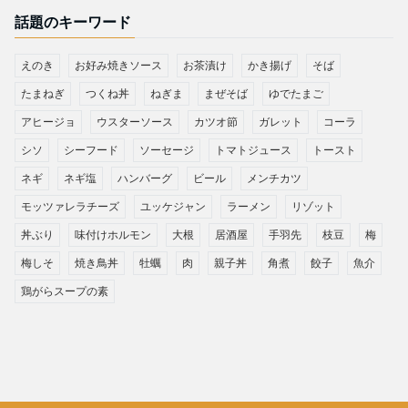
話題のキーワード
えのき
お好み焼きソース
お茶漬け
かき揚げ
そば
たまねぎ
つくね丼
ねぎま
まぜそば
ゆでたまご
アヒージョ
ウスターソース
カツオ節
ガレット
コーラ
シソ
シーフード
ソーセージ
トマトジュース
トースト
ネギ
ネギ塩
ハンバーグ
ビール
メンチカツ
モッツァレラチーズ
ユッケジャン
ラーメン
リゾット
丼ぶり
味付けホルモン
大根
居酒屋
手羽先
枝豆
梅
梅しそ
焼き鳥丼
牡蠣
肉
親子丼
角煮
餃子
魚介
鶏がらスープの素