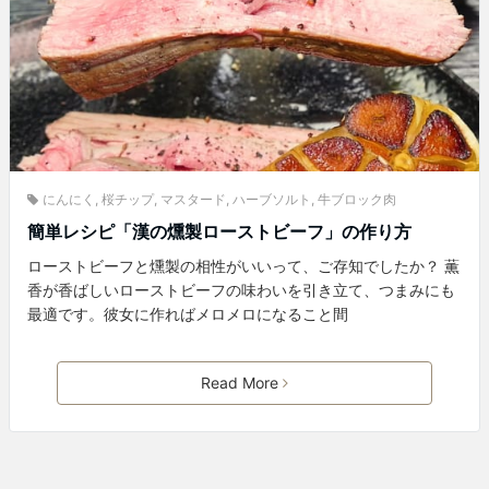
にんにく
,
桜チップ
,
マスタード
,
ハーブソルト
,
牛ブロック肉
簡単レシピ「漢の燻製ローストビーフ」の作り方
ローストビーフと燻製の相性がいいって、ご存知でしたか？ 薫
香が香ばしいローストビーフの味わいを引き立て、つまみにも
最適です。彼女に作ればメロメロになること間
Read More