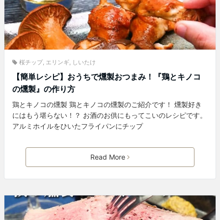
桜チップ
,
エリンギ
,
しいたけ
【簡単レシピ】おうちで燻製おつまみ！『鶏とキノコ
の燻製』の作り方
鶏とキノコの燻製 鶏とキノコの燻製のご紹介です！ 燻製好き
にはもう堪らない！？ お酒のお供にもってこいのレシピです。
アルミホイルをひいたフライパンにチップ
Read More