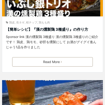
鶏皮
,
長ネギ
,
桜チップ
,
鶏もも肉
【簡単レシピ】『漢の燻製鶏 3種盛り』の作り方
Sponsor link 漢の燻製鶏 3種盛り 漢の燻製鶏 3種盛りのご紹介
です！ 鶏皮、鶏モモ、砂肝を燻製にして お酒がグイグイ進ん
じゃう1品を作りました
Read More