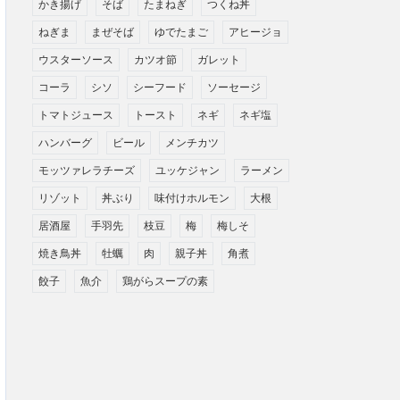
かき揚げ
そば
たまねぎ
つくね丼
ねぎま
まぜそば
ゆでたまご
アヒージョ
ウスターソース
カツオ節
ガレット
コーラ
シソ
シーフード
ソーセージ
トマトジュース
トースト
ネギ
ネギ塩
ハンバーグ
ビール
メンチカツ
モッツァレラチーズ
ユッケジャン
ラーメン
リゾット
丼ぶり
味付けホルモン
大根
居酒屋
手羽先
枝豆
梅
梅しそ
焼き鳥丼
牡蠣
肉
親子丼
角煮
餃子
魚介
鶏がらスープの素