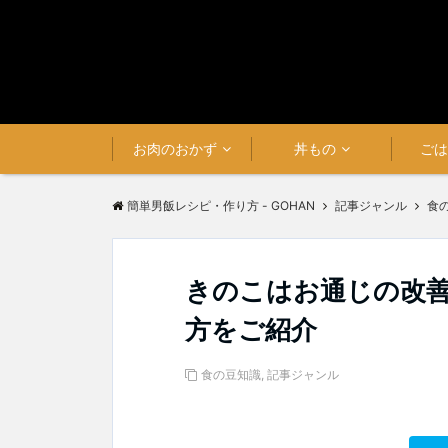
お肉のおかず
丼もの
ご
簡単男飯レシピ・作り方 - GOHAN
記事ジャンル
食
きのこはお通じの改
方をご紹介
食の豆知識
,
記事ジャンル