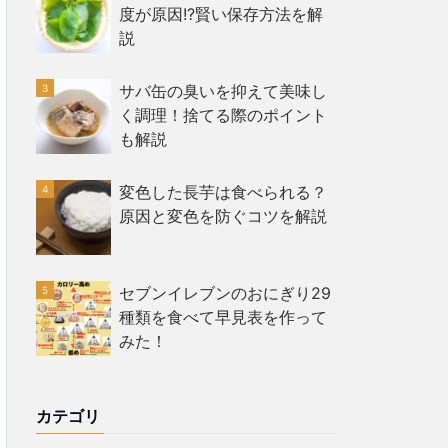
度が原因!?賢い保存方法を解
説
サバ缶の臭いを抑えて美味し
く調理！捨てる際のポイント
も解説
変色した長芋は食べられる？
原因と変色を防ぐコツを解説
セブンイレブンのおにぎり29
種類を食べて早見表を作って
みた！
カテゴリ