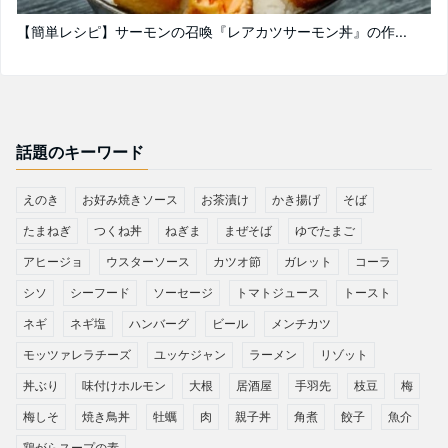
【簡単レシピ】サーモンの召喚『レアカツサーモン丼』の作...
話題のキーワード
えのき
お好み焼きソース
お茶漬け
かき揚げ
そば
たまねぎ
つくね丼
ねぎま
まぜそば
ゆでたまご
アヒージョ
ウスターソース
カツオ節
ガレット
コーラ
シソ
シーフード
ソーセージ
トマトジュース
トースト
ネギ
ネギ塩
ハンバーグ
ビール
メンチカツ
モッツァレラチーズ
ユッケジャン
ラーメン
リゾット
丼ぶり
味付けホルモン
大根
居酒屋
手羽先
枝豆
梅
梅しそ
焼き鳥丼
牡蠣
肉
親子丼
角煮
餃子
魚介
鶏がらスープの素