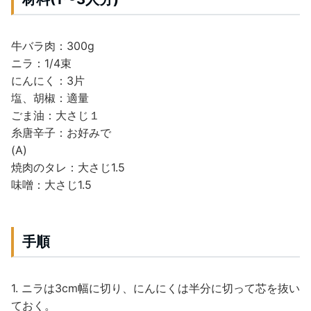
牛バラ肉：300g
ニラ：1/4束
にんにく：3片
塩、胡椒：適量
ごま油：大さじ１
糸唐辛子：お好みで
(A)
焼肉のタレ：大さじ1.5
味噌：大さじ1.5
手順
1. ニラは3cm幅に切り、にんにくは半分に切って芯を抜い
ておく。