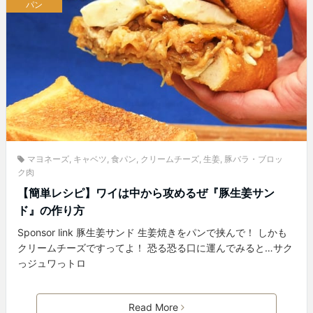
パン
マヨネーズ
,
キャベツ
,
食パン
,
クリームチーズ
,
生姜
,
豚バラ・ブロッ
ク肉
【簡単レシピ】ワイは中から攻めるぜ『豚生姜サン
ド』の作り方
Sponsor link 豚生姜サンド 生姜焼きをパンで挟んで！ しかも
クリームチーズですってよ！ 恐る恐る口に運んでみると…サク
っジュワっトロ
Read More