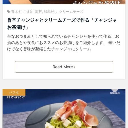
青ネギ
,
ごま油
,
海苔
,
和風だし
,
クリームチーズ
旨辛チャンジャとクリームチーズで作る「チャンジャ
お茶漬け」
辛なおつまみとして知られているチャンジャを使って作る、お
酒のあとや夜食におススメのお茶漬けをご紹介します。 辛いだ
けでなく旨味が凝縮したチャンジャにクリーム
Read More
パスタ