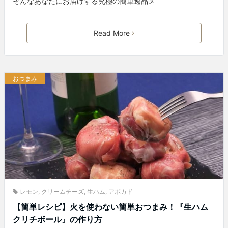
そんなあなたにお届けする究極の簡単逸品メ
Read More
おつまみ
レモン
,
クリームチーズ
,
生ハム
,
アボカド
【簡単レシピ】火を使わない簡単おつまみ！『生ハム
クリチボール』の作り方