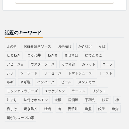
話題のキーワード
えのき
お好み焼きソース
お茶漬け
かき揚げ
そば
たまねぎ
つくね丼
ねぎま
まぜそば
ゆでたまご
アヒージョ
ウスターソース
カツオ節
ガレット
コーラ
シソ
シーフード
ソーセージ
トマトジュース
トースト
ネギ
ネギ塩
ハンバーグ
ビール
メンチカツ
モッツァレラチーズ
ユッケジャン
ラーメン
リゾット
丼ぶり
味付けホルモン
大根
居酒屋
手羽先
枝豆
梅
梅しそ
焼き鳥丼
牡蠣
肉
親子丼
角煮
餃子
魚介
鶏がらスープの素