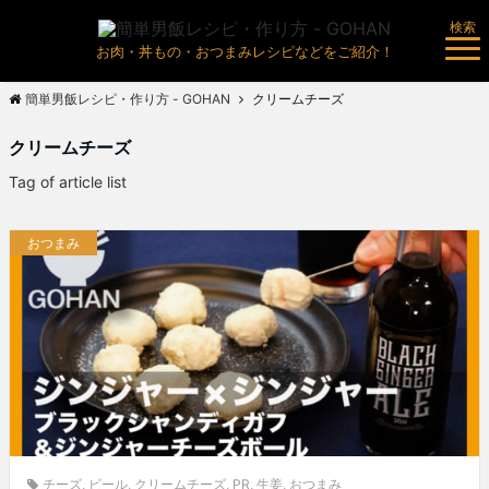
検索
お肉・丼もの・おつまみレシピなどをご紹介！
簡単男飯レシピ・作り方 - GOHAN
クリームチーズ
クリームチーズ
Tag of article list
おつまみ
チーズ
,
ビール
,
クリームチーズ
,
PR
,
生姜
,
おつまみ