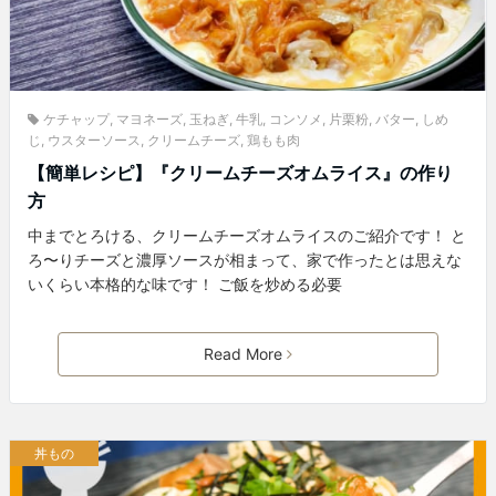
ケチャップ
,
マヨネーズ
,
玉ねぎ
,
牛乳
,
コンソメ
,
片栗粉
,
バター
,
しめ
じ
,
ウスターソース
,
クリームチーズ
,
鶏もも肉
【簡単レシピ】『クリームチーズオムライス』の作り
方
中までとろける、クリームチーズオムライスのご紹介です！ と
ろ〜りチーズと濃厚ソースが相まって、家で作ったとは思えな
いくらい本格的な味です！ ご飯を炒める必要
Read More
丼もの