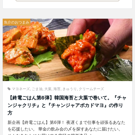
魚介のおつまみ
マヨネーズ
,
ごま油
,
大葉
,
海苔
,
きゅうり
,
クリームチーズ
【終電ごはん第6弾】韓国海苔と大葉で巻いて。『チャ
ンジャクリチ』と『チャンジャアボカドマヨ』の作り
方
新企画【終電ごはん】第6弾！ 夜遅くまで仕事を頑張るあなた
を応援したい。 華金の飲み会の〆を探すあなたに届けたい。