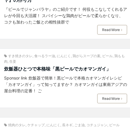
『ビールでジャンバラヤ』のご紹介です！ 何役もこなしてくれるア
レが今回も大活躍！ スパイシーな鶏肉がビールで柔らかくなり、
コクも加わったご飯との相性抜群で
Read More
すき焼きのタレ
,
食べるラー油
,
にんにく
,
鶏がらスープの素
,
ビール
,
鶏もも
肉
,
生姜
炊飯器ひとつで本格味「黒ビールでカオマンガイ」
Sponsor link 炊飯器で簡単！黒ビールで本格カオマンガイレシピ
「カオマンガイ」って知ってますか？ カオマンガイは東南アジアの
屋台料理の定番！ ご
Read More
焼肉のタレ
,
ケチャップ
,
にんにく
,
長ネギ
,
ごま油
,
コチュジャン
,
ビール