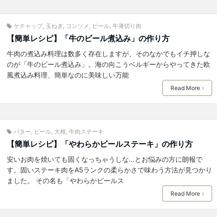
ケチャップ
,
玉ねぎ
,
コンソメ
,
ビール
,
牛薄切り肉
【簡単レシピ】「牛のビール煮込み」の作り方
牛肉の煮込み料理は数多く存在しますが、そのなかでもイチ押しな
のが「牛のビール煮込み」。海の向こうベルギーからやってきた欧
風煮込み料理、簡単なのに美味しい万能
Read More
バター
,
ビール
,
大根
,
牛肉ステーキ
【簡単レシピ】「やわらかビールステーキ」の作り方
安いお肉を焼いても固くなっちゃうしな…とお悩みの方に朗報で
す。固いステーキ肉をA5ランクの柔らかさで味わう方法が見つかり
ました。 その名も「やわらかビールス
Read More