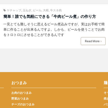
ケチャップ
,
玉ねぎ
,
ビール
,
大根
,
牛スネ肉
簡単！誰でも気軽にできる「牛肉ビール煮」の作り方
一見とても難しそうに思えるビール煮込みですが、実はお手軽で簡
単に作ることが出来るんですよ。しかも、ビールを使うことでお肉
をトロトロにさせることができるんです
Read More
おつまみ
麺
お肉のおつまみ
そ
野菜おつまみ
焼
チーズのおつまみ
パ