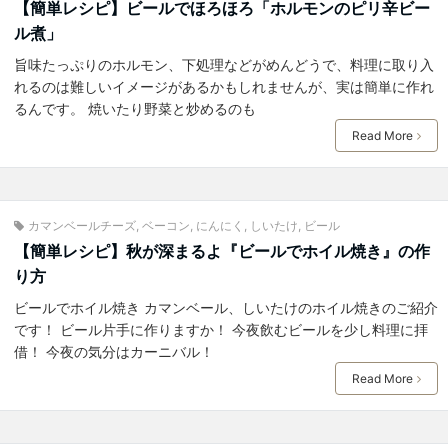
【簡単レシピ】ビールでほろほろ「ホルモンのピリ辛ビー
ル煮」
旨味たっぷりのホルモン、下処理などがめんどうで、料理に取り入
れるのは難しいイメージがあるかもしれませんが、実は簡単に作れ
るんです。 焼いたり野菜と炒めるのも
Read More
カマンベールチーズ
,
ベーコン
,
にんにく
,
しいたけ
,
ビール
【簡単レシピ】秋が深まるよ『ビールでホイル焼き』の作
り方
ビールでホイル焼き カマンベール、しいたけのホイル焼きのご紹介
です！ ビール片手に作りますか！ 今夜飲むビールを少し料理に拝
借！ 今夜の気分はカーニバル！
Read More