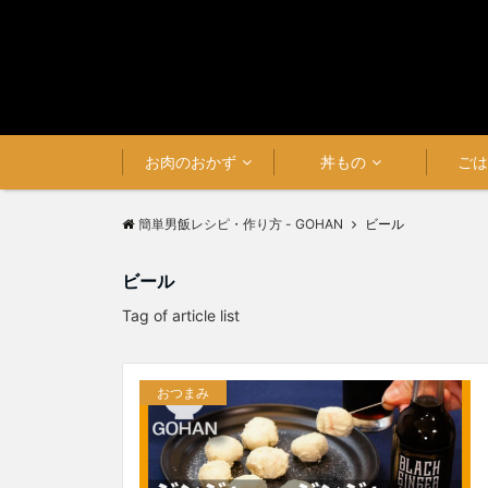
お肉のおかず
丼もの
ご
簡単男飯レシピ・作り方 - GOHAN
ビール
ビール
Tag of article list
おつまみ