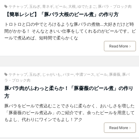
ケチャップ
,
玉ねぎ
,
青ネギ
,
ビール
,
大根
,
ゆでたまご
,
豚バラ・ブロック肉
【簡単レシピ】「豚バラ大根のビール煮」の作り方
トロトロと口の中でとろけるような豚バラの煮物…大好きだけど時
間がかかる！ そんなときいい仕事をしてくれるのがビールです。ビ
ールで煮込めば、短時間で柔らかくな
Read More
ケチャップ
,
玉ねぎ
,
じゃがいも
,
バター
,
中濃ソース
,
ビール
,
豚薔薇
,
豚バ
ラ・ブロック肉
豚バラ肉がふわっと柔らか！「豚薔薇のビール煮」の作り
方
豚バラをビールで煮込むことでさらに柔らかく、おいしさを増した
「豚薔薇のビール煮込み」のご紹介です。余ったビールを用意して
もよし、代わりにワインでもよし！アク
Read More