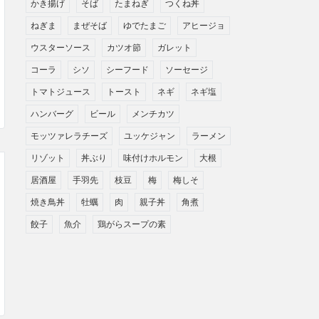
かき揚げ
そば
たまねぎ
つくね丼
ねぎま
まぜそば
ゆでたまご
アヒージョ
ウスターソース
カツオ節
ガレット
コーラ
シソ
シーフード
ソーセージ
トマトジュース
トースト
ネギ
ネギ塩
ハンバーグ
ビール
メンチカツ
モッツァレラチーズ
ユッケジャン
ラーメン
リゾット
丼ぶり
味付けホルモン
大根
居酒屋
手羽先
枝豆
梅
梅しそ
焼き鳥丼
牡蠣
肉
親子丼
角煮
餃子
魚介
鶏がらスープの素