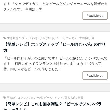
す！ 「シャンディガフ」とはビールとジンジャーエールを混ぜたカ
クテルです。 今回は、黒
Read More
すき焼きのタレ
,
玉ねぎ
,
じゃがいも
,
ビール
,
にんじん
,
牛薄切り肉
【簡単レシピ】ホップステップ『ビール肉じゃが』の作り
方
『ビール肉じゃが』のご紹介です！ ビールは飲むだけじゃないんで
す！！ 料理に使ってワンランク上げちゃいましょう！ 和食の定
番、肉じゃがをビールで作りました！
Read More
玉ねぎ
,
コンソメ
,
カレー粉
,
ビール
,
トマト
,
鶏もも肉
,
炊飯
【簡単レシピ】これも無水調理？『ビールでジャンバラ
ヤ』の作り方