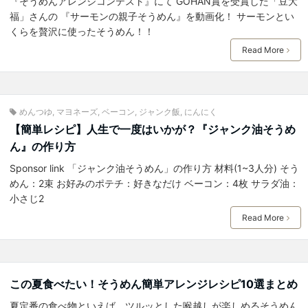
『そうめんアレンジコンテスト』にて GOHAN賞を受賞した「豆大
福」さんの 『サーモンの親子そうめん』を動画化！ サーモンとい
くらを贅沢に使ったそうめん！！
Read More
めんつゆ
,
マヨネーズ
,
ベーコン
,
ジャンク飯
,
にんにく
【簡単レシピ】人生で一度はいかが？『ジャンク油そうめ
ん』の作り方
Sponsor link 「ジャンク油そうめん」の作り方 材料(1~3人分) そう
めん：2束 お好みのポテチ：好きなだけ ベーコン：4枚 サラダ油：
小さじ2
Read More
この夏食べたい！そうめん簡単アレンジレシピ10選まとめ
夏定番の食べ物といえば、ツルッとした喉越しが楽しめるそうめん