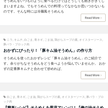
そうめんをいつものように食べるだけではどうしても飽きがきてし
まいますよね。でもそうめんでの料理ってなかなか思いつかないも
のです。そんな時には冷麺風そうめんも
Read More
ニラ
,
キムチ
,
白ごま
,
青ネギ
,
ごま油
,
鶏がらスープの素
,
オイスターソース
,
豚バラ・ブロック肉
おかずにぴったり！「豚キム油そうめん」の作り方
そうめんを使ったおかずレシピ「豚キム油そうめん」のご紹介で
す。余りがちなそうめんをどう食べようか悩んでいませんか。 おか
ずの定番豚キムチと合わせて炒めれば、
Read More
白ごま
,
青ネギ
,
ごま油
,
鶏がらスープの素
,
オイスターソース
,
豚バラ・ブロ
ック肉
【簡単レシピ】そうめんを男流アレンジ！『俺の油そうめ