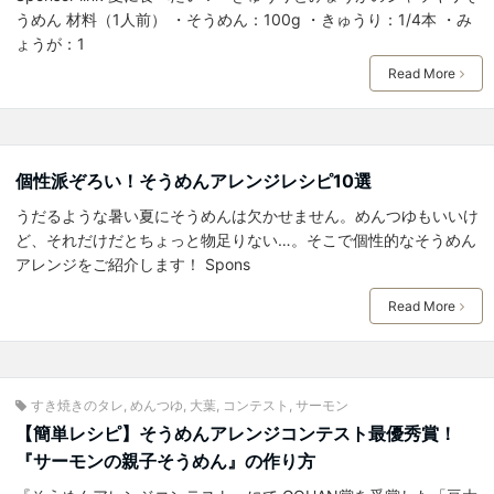
うめん 材料（1人前） ・そうめん：100g ・きゅうり：1/4本 ・み
ょうが：1
Read More
個性派ぞろい！そうめんアレンジレシピ10選
うだるような暑い夏にそうめんは欠かせません。めんつゆもいいけ
ど、それだけだとちょっと物足りない…。そこで個性的なそうめん
アレンジをご紹介します！ Spons
Read More
すき焼きのタレ
,
めんつゆ
,
大葉
,
コンテスト
,
サーモン
【簡単レシピ】そうめんアレンジコンテスト最優秀賞！
『サーモンの親子そうめん』の作り方