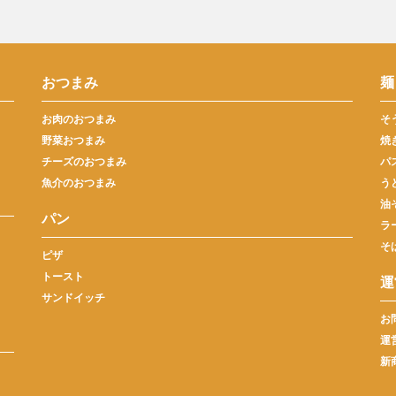
おつまみ
麺
お肉のおつまみ
そ
野菜おつまみ
焼
チーズのおつまみ
パ
魚介のおつまみ
う
油
パン
ラ
そ
ピザ
トースト
運
サンドイッチ
お
運
新