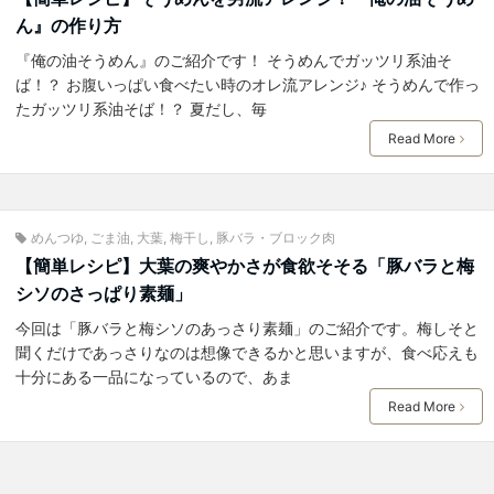
ん』の作り方
『俺の油そうめん』のご紹介です！ そうめんでガッツリ系油そ
ば！？ お腹いっぱい食べたい時のオレ流アレンジ♪ そうめんで作っ
たガッツリ系油そば！？ 夏だし、毎
Read More
めんつゆ
,
ごま油
,
大葉
,
梅干し
,
豚バラ・ブロック肉
【簡単レシピ】大葉の爽やかさが食欲そそる「豚バラと梅
シソのさっぱり素麺」
今回は「豚バラと梅シソのあっさり素麺」のご紹介です。梅しそと
聞くだけであっさりなのは想像できるかと思いますが、食べ応えも
十分にある一品になっているので、あま
Read More