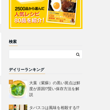
検索
デイリーランキング
大葉（紫蘇）の黒い斑点は鮮
度が原因!?賢い保存方法を解
説
タバスコは風味を相殺する!?