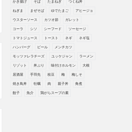
かき揚げ
そば
たまねぎ
つくね丼
ねぎま
まぜそば
ゆでたまご
アヒージョ
ウスターソース
カツオ節
ガレット
コーラ
シソ
シーフード
ソーセージ
トマトジュース
トースト
ネギ
ネギ塩
ハンバーグ
ビール
メンチカツ
モッツァレラチーズ
ユッケジャン
ラーメン
リゾット
丼ぶり
味付けホルモン
大根
居酒屋
手羽先
枝豆
梅
梅しそ
焼き鳥丼
牡蠣
肉
親子丼
角煮
餃子
魚介
鶏がらスープの素