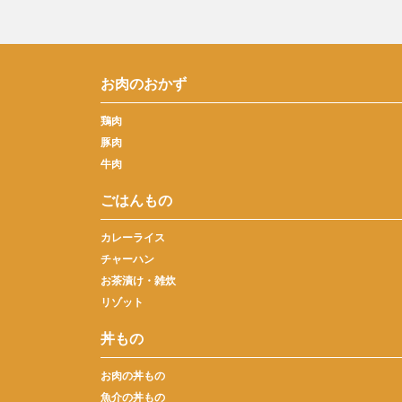
お肉のおかず
鶏肉
豚肉
牛肉
ごはんもの
カレーライス
チャーハン
お茶漬け・雑炊
リゾット
丼もの
お肉の丼もの
魚介の丼もの