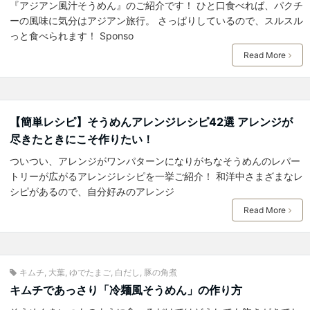
『アジアン風汁そうめん』のご紹介です！ ひと口食べれば、パクチ
ーの風味に気分はアジアン旅行。 さっぱりしているので、スルスル
っと食べられます！ Sponso
Read More
【簡単レシピ】そうめんアレンジレシピ42選 アレンジが
尽きたときにこそ作りたい！
ついつい、アレンジがワンパターンになりがちなそうめんのレパー
トリーが広がるアレンジレシピを一挙ご紹介！ 和洋中さまざまなレ
シピがあるので、自分好みのアレンジ
Read More
キムチ
,
大葉
,
ゆでたまご
,
白だし
,
豚の角煮
キムチであっさり「冷麺風そうめん」の作り方