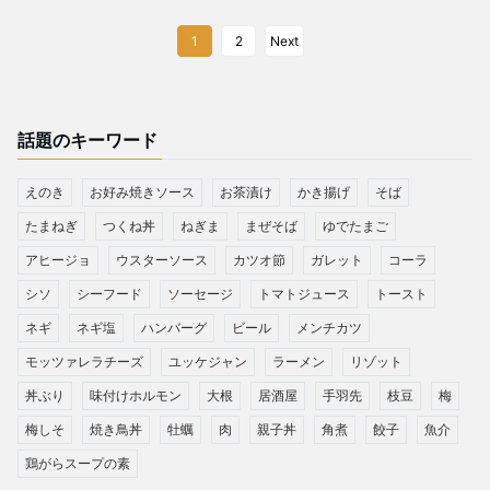
1
2
Next
話題のキーワード
えのき
お好み焼きソース
お茶漬け
かき揚げ
そば
たまねぎ
つくね丼
ねぎま
まぜそば
ゆでたまご
アヒージョ
ウスターソース
カツオ節
ガレット
コーラ
シソ
シーフード
ソーセージ
トマトジュース
トースト
ネギ
ネギ塩
ハンバーグ
ビール
メンチカツ
モッツァレラチーズ
ユッケジャン
ラーメン
リゾット
丼ぶり
味付けホルモン
大根
居酒屋
手羽先
枝豆
梅
梅しそ
焼き鳥丼
牡蠣
肉
親子丼
角煮
餃子
魚介
鶏がらスープの素