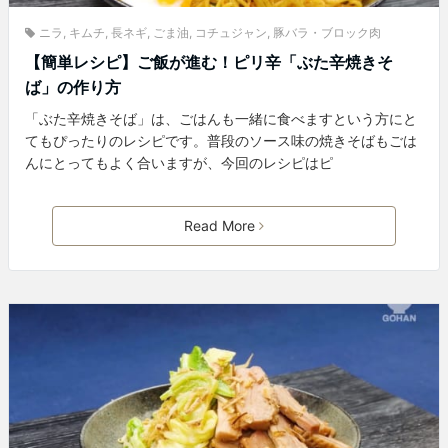
ニラ
,
キムチ
,
長ネギ
,
ごま油
,
コチュジャン
,
豚バラ・ブロック肉
【簡単レシピ】ご飯が進む！ピリ辛「ぶた辛焼きそ
ば」の作り方
「ぶた辛焼きそば」は、ごはんも一緒に食べますという方にと
てもぴったりのレシピです。普段のソース味の焼きそばもごは
んにとってもよく合いますが、今回のレシピはピ
Read More