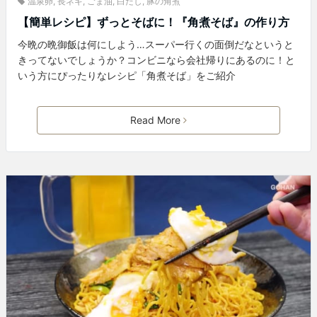
温泉卵
,
長ネギ
,
ごま油
,
白だし
,
豚の角煮
【簡単レシピ】ずっとそばに！『角煮そば』の作り方
今晩の晩御飯は何にしよう…スーパー行くの面倒だなというと
きってないでしょうか？コンビニなら会社帰りにあるのに！と
いう方にぴったりなレシピ「角煮そば」をご紹介
Read More