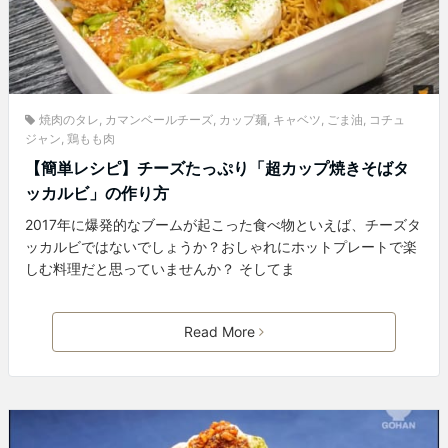
焼肉のタレ
,
カマンベールチーズ
,
カップ麺
,
キャベツ
,
ごま油
,
コチュ
ジャン
,
鶏もも肉
【簡単レシピ】チーズたっぷり「超カップ焼きそばタ
ッカルビ」の作り方
2017年に爆発的なブームが起こった食べ物といえば、チーズタ
ッカルビではないでしょうか？おしゃれにホットプレートで楽
しむ料理だと思っていませんか？ そしてま
Read More