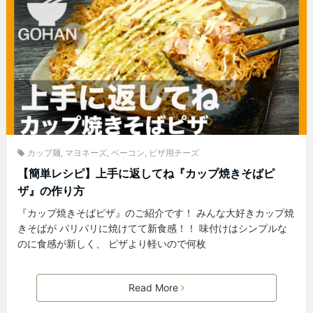
カップ麺
,
マヨネーズ
,
ベーコン
,
ピザ用チーズ
【簡単レシピ】上手に返してね『カップ焼きそばピ
ザ』の作り方
『カップ焼きそばピザ』のご紹介です！ みんな大好きカップ焼
きそばが パリパリに焼けてて新食感！！ 味付けはシンプルな
のに食感が新しく、 ピザより軽いので何枚
Read More