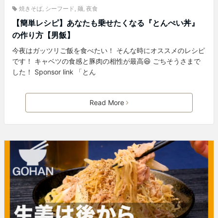
焼きそば
,
シーフード
,
麺
,
夜食
【簡単レシピ】あなたも乗せたくなる『とんぺい丼』
の作り方【男飯】
今夜はガッツリご飯を食べたい！ そんな時にオススメのレシピ
です！ キャベツの食感と豚肉の相性が最高😆 ごちそうさまで
した！ Sponsor link 「とん
Read More