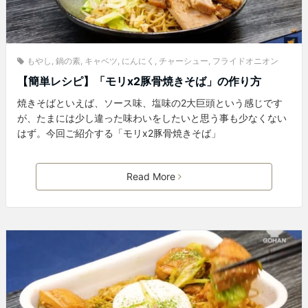
もやし
,
鍋の素
,
キャベツ
,
にんにく
,
チャーシュー
,
フライドオニオン
【簡単レシピ】「モリx2豚骨焼きそば」の作り方
焼きそばといえば、ソース味、塩味の2大巨頭という感じです
が、たまには少し違った味わいをしたいと思う事も少なくない
はず。今回ご紹介する「モリx2豚骨焼きそば」
Read More