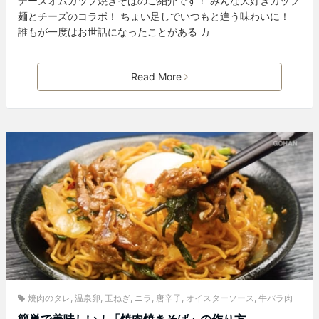
チーズオムカップ焼きそばのご紹介です！ みんな大好きカップ
麺とチーズのコラボ！ ちょい足しでいつもと違う味わいに！
誰もが一度はお世話になったことがある カ
Read More
焼肉のタレ
,
温泉卵
,
玉ねぎ
,
ニラ
,
唐辛子
,
オイスターソース
,
牛バラ肉
簡単で美味しい！「焼肉焼きそば」の作り方