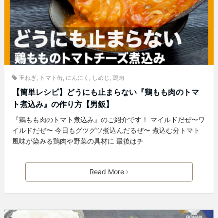
玉ねぎ
,
トマト缶
,
にんにく
,
しめじ
,
鶏肉
【簡単レシピ】どうにも止まらない『鶏もも肉のトマ
ト煮込み』の作り方【男飯】
『鶏もも肉のトマト煮込み』のご紹介です！ マイルドだぜ〜ワ
イルドだぜ〜 今日もグツグツ煮込んだるぜ〜 煮込む分トマト
風味が染みる鶏肉や野菜の具材に 最後はチ
Read More