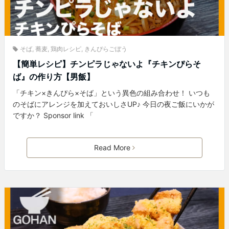
そば
,
蕎麦
,
鶏肉レシピ
,
きんぴらごぼう
【簡単レシピ】チンピラじゃないよ『チキンぴらそ
ば』の作り方【男飯】
「チキン×きんぴら×そば」という異色の組み合わせ！ いつも
のそばにアレンジを加えておいしさUP♪ 今日の夜ご飯にいかが
ですか？ Sponsor link 「
Read More