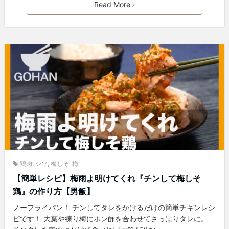
Read More
鶏肉
,
シソ
,
梅しそ
,
梅
【簡単レシピ】梅雨よ明けてくれ『チンして梅しそ
鶏』の作り方【男飯】
ノーフライパン！ チンしてタレをかけるだけの簡単チキンレシ
ピです！ 大葉や練り梅にポン酢を合わせてさっぱりタレに。