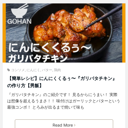
コンソメ
,
にんにく
,
バター
,
鶏肉
【簡単レシピ】にんにくくるぅ〜『ガリバタチキン』
の作り方【男飯】
『ガリバタチキン』のご紹介です！ 見るからにうまい！ 実際
は想像を超えるうまさ！！ 味付けはガーリックとバターという
最強コンボ！ とろみが出るまで焼いて味も
Read More