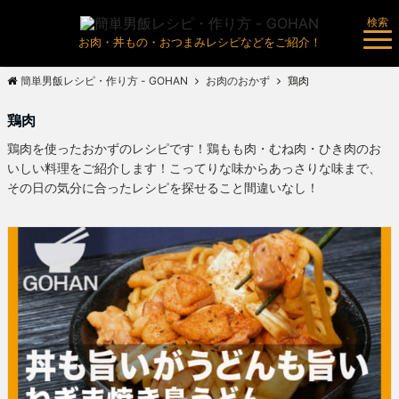
検索
お肉・丼もの・おつまみレシピなどをご紹介！
簡単男飯レシピ・作り方 - GOHAN
お肉のおかず
鶏肉
鶏肉
鶏肉を使ったおかずのレシピです！鶏もも肉・むね肉・ひき肉のお
いしい料理をご紹介します！こってりな味からあっさりな味まで、
その日の気分に合ったレシピを探せること間違いなし！