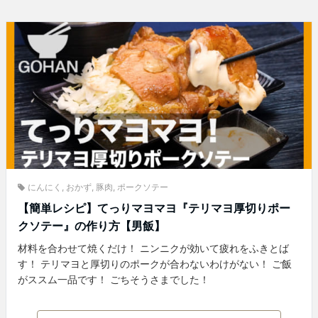
にんにく
,
おかず
,
豚肉
,
ポークソテー
【簡単レシピ】てっりマヨマヨ『テリマヨ厚切りポー
クソテー』の作り方【男飯】
材料を合わせて焼くだけ！ ニンニクが効いて疲れをふきとば
す！ テリマヨと厚切りのポークが合わないわけがない！ ご飯
がススム一品です！ ごちそうさまでした！