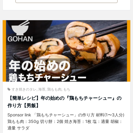
すき焼きのタレ
,
海苔
,
鶏もも肉
,
もち
【簡単レシピ】年の始めの『鶏もちチャーシュー』の
作り方【男飯】
Sponsor link 「鶏もちチャーシュー」の作り方 材料(1〜3人分)
鶏もも肉：350g 切り餅：2個 焼き海苔：1枚 塩：適量 胡椒：
適量 サラダ