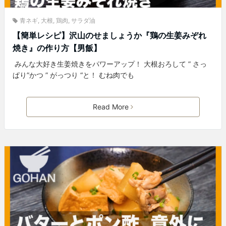
青ネギ
,
大根
,
鶏肉
,
サラダ油
【簡単レシピ】沢山のせましょうか『鶏の生姜みぞれ
焼き』の作り方【男飯】
みんな大好き生姜焼きをパワーアップ！ 大根おろして ” さっ
ぱり”かつ ” がっつり “と！ むね肉でも
Read More