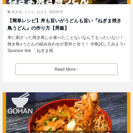
焼き鳥
,
うどん
,
ねぎま
,
鶏肉料理
【簡単レシピ】丼も旨いがうどんも旨い『ねぎま焼き
鳥うどん』の作り方【男飯】
串に刺さった焼き鳥しか食べたことないなんてもったいない！
焼き鳥×うどんの組み合わせが意外と合う！ 今晩試してみよう♪
Sponsor link 「ねぎま焼
Read More