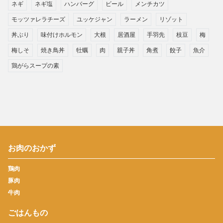
ネギ
ネギ塩
ハンバーグ
ビール
メンチカツ
モッツァレラチーズ
ユッケジャン
ラーメン
リゾット
丼ぶり
味付けホルモン
大根
居酒屋
手羽先
枝豆
梅
梅しそ
焼き鳥丼
牡蠣
肉
親子丼
角煮
餃子
魚介
鶏がらスープの素
お肉のおかず
鶏肉
豚肉
牛肉
ごはんもの