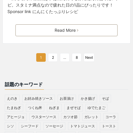
ピ。スタミナ満点なので疲れた日の1品にぴったりです！
Sponsor link にんにくたっぷりレシピ
Read More
1
2
…
8
Next
話題のキーワード
えのき
お好み焼きソース
お茶漬け
かき揚げ
そば
たまねぎ
つくね丼
ねぎま
まぜそば
ゆでたまご
アヒージョ
ウスターソース
カツオ節
ガレット
コーラ
シソ
シーフード
ソーセージ
トマトジュース
トースト