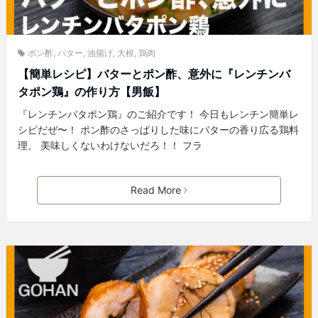
ポン酢
,
バター
,
油揚げ
,
大根
,
鶏肉
【簡単レシピ】バターとポン酢、意外に『レンチンバ
タポン鶏』の作り方【男飯】
『レンチンバタポン鶏』のご紹介です！ 今日もレンチン簡単レ
シピだぜ〜！ ポン酢のさっぱりした味にバターの香り広る鶏料
理、 美味しくないわけないだろ！！ フラ
Read More