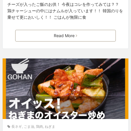
チーズが入ったご飯のお供！ 今夜はコレを作ってみては？？
鶏チャーシューの中にはナムルが入っています！！ 韓国のりを
乗せて更においしく！！ ごはんが無限に食
Read More
長ネギ
,
ごま油
,
鶏肉
,
ねぎま