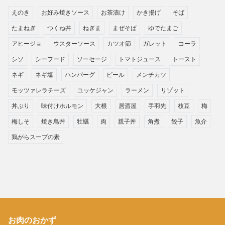
えのき
お好み焼きソース
お茶漬け
かき揚げ
そば
たまねぎ
つくね丼
ねぎま
まぜそば
ゆでたまご
アヒージョ
ウスターソース
カツオ節
ガレット
コーラ
シソ
シーフード
ソーセージ
トマトジュース
トースト
ネギ
ネギ塩
ハンバーグ
ビール
メンチカツ
モッツァレラチーズ
ユッケジャン
ラーメン
リゾット
丼ぶり
味付けホルモン
大根
居酒屋
手羽先
枝豆
梅
梅しそ
焼き鳥丼
牡蠣
肉
親子丼
角煮
餃子
魚介
鶏がらスープの素
お肉のおかず