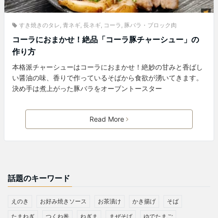
すき焼きのタレ
,
青ネギ
,
長ネギ
,
コーラ
,
豚バラ・ブロック肉
コーラにおまかせ！絶品「コーラ豚チャーシュー」の
作り方
本格派チャーシューはコーラにおまかせ！絶妙の甘みと香ばし
い醤油の味、香りで作っているそばから食欲が湧いてきます。
決め手は煮上がった豚バラをオーブントースター
Read More
話題のキーワード
えのき
お好み焼きソース
お茶漬け
かき揚げ
そば
たまねぎ
つくね丼
ねぎま
まぜそば
ゆでたまご