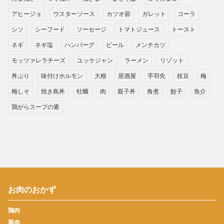
アヒージョ
ウスターソース
カツオ節
ガレット
コーラ
シソ
シーフード
ソーセージ
トマトジュース
トースト
ネギ
ネギ塩
ハンバーグ
ビール
メンチカツ
モッツァレラチーズ
ユッケジャン
ラーメン
リゾット
丼ぶり
味付けホルモン
大根
居酒屋
手羽先
枝豆
梅
梅しそ
焼き鳥丼
牡蠣
肉
親子丼
角煮
餃子
魚介
鶏がらスープの素
お肉のおかず
鶏肉
豚肉