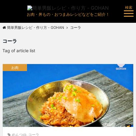
検索
お肉・丼もの・おつまみレシピなどをご紹介！
簡単男飯レシピ・作り方 - GOHAN
コーラ
コーラ
Tag of article list
お肉
めんつゆ
,
コーラ