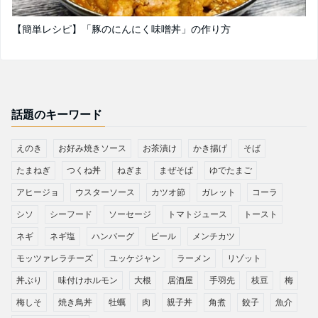
【簡単レシピ】「豚のにんにく味噌丼」の作り方
話題のキーワード
えのき
お好み焼きソース
お茶漬け
かき揚げ
そば
たまねぎ
つくね丼
ねぎま
まぜそば
ゆでたまご
アヒージョ
ウスターソース
カツオ節
ガレット
コーラ
シソ
シーフード
ソーセージ
トマトジュース
トースト
ネギ
ネギ塩
ハンバーグ
ビール
メンチカツ
モッツァレラチーズ
ユッケジャン
ラーメン
リゾット
丼ぶり
味付けホルモン
大根
居酒屋
手羽先
枝豆
梅
梅しそ
焼き鳥丼
牡蠣
肉
親子丼
角煮
餃子
魚介