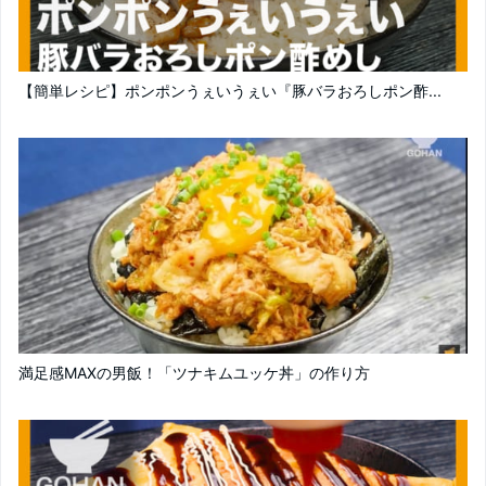
【簡単レシピ】ポンポンうぇいうぇい『豚バラおろしポン酢...
満足感MAXの男飯！「ツナキムユッケ丼」の作り方