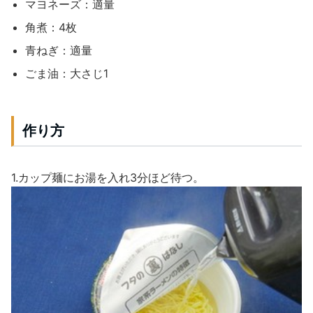
マヨネーズ：適量
角煮：4枚
青ねぎ：適量
ごま油：大さじ1
作り方
1.カップ麺にお湯を入れ3分ほど待つ。