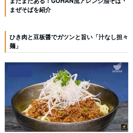
まだまだある！GOHAN流アレンジ油そば・
まぜそばを紹介
ひき肉と豆板醤でガツンと旨い「汁なし担々
麺」