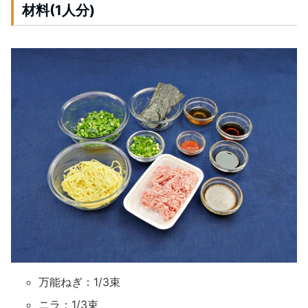
材料(1人分)
万能ねぎ：1/3束
ニラ：1/3束