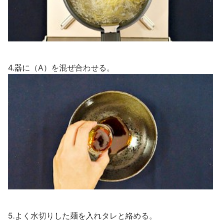
4.器に（A）を混ぜ合わせる。
5.よく水切りした麺を入れタレと絡める。