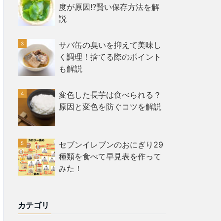
度が原因!?賢い保存方法を解
説
サバ缶の臭いを抑えて美味し
く調理！捨てる際のポイント
も解説
変色した長芋は食べられる？
原因と変色を防ぐコツを解説
セブンイレブンのおにぎり29
種類を食べて早見表を作って
みた！
カテゴリ