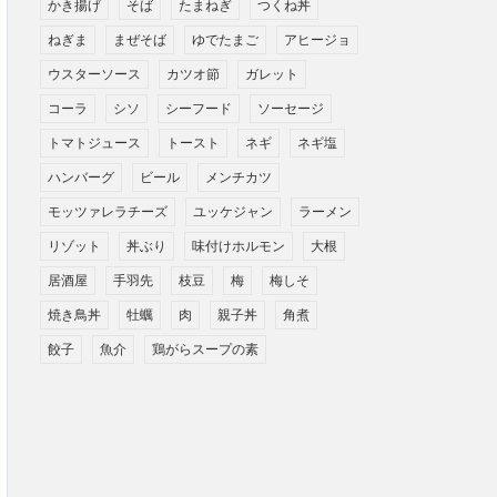
かき揚げ
そば
たまねぎ
つくね丼
ねぎま
まぜそば
ゆでたまご
アヒージョ
ウスターソース
カツオ節
ガレット
コーラ
シソ
シーフード
ソーセージ
トマトジュース
トースト
ネギ
ネギ塩
ハンバーグ
ビール
メンチカツ
モッツァレラチーズ
ユッケジャン
ラーメン
リゾット
丼ぶり
味付けホルモン
大根
居酒屋
手羽先
枝豆
梅
梅しそ
焼き鳥丼
牡蠣
肉
親子丼
角煮
餃子
魚介
鶏がらスープの素