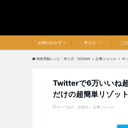
お肉のおかず
丼もの
ご
簡単男飯レシピ・作り方 - GOHAN
記事ジャンル
や
Twitterで6万い
だけの超簡単リゾッ
やってみた・企画モノ
,
記事ジャンル