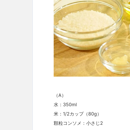
（A）
水：350ml
米：1/2カップ（80g）
顆粒コンソメ：小さじ2