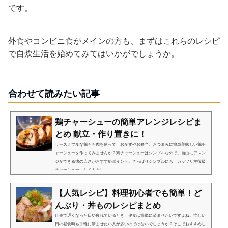
です。
外食やコンビニ食がメインの方も、まずはこれらのレシピ
で自炊生活を始めてみてはいかがでしょうか。
合わせて読みたい記事
鶏チャーシューの簡単アレンジレシピま
とめ 献立・作り置きに！
リーズナブルな鶏もも肉を使って、おかずやお弁当、おつまみに簡単美味しい鶏チ
ャーシューを作ってみませんか？鶏チャーシューはシンプルなので、自由にアレン
ジができる懐の広さがおすすめポイント。さっぱりシンプルにも、ガッツリ主役級
チャーシューにしてもよし...
【人気レシピ】料理初心者でも簡単！ど
んぶり・丼ものレシピまとめ
仕事で遅くなった日や疲れているとき、夕食は簡単に済ませたいですよね。忙しい
日の昼食時も手軽に済ませたい人が多いのではないでしょうか？そこでおすすめし