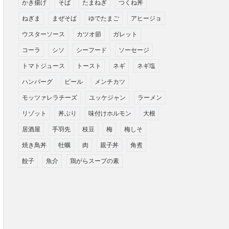
かき揚げ
そば
たまねぎ
つくね丼
ねぎま
まぜそば
ゆでたまご
アヒージョ
ウスターソース
カツオ節
ガレット
コーラ
シソ
シーフード
ソーセージ
トマトジュース
トースト
ネギ
ネギ塩
ハンバーグ
ビール
メンチカツ
モッツァレラチーズ
ユッケジャン
ラーメン
リゾット
丼ぶり
味付けホルモン
大根
居酒屋
手羽先
枝豆
梅
梅しそ
焼き鳥丼
牡蠣
肉
親子丼
角煮
餃子
魚介
鶏がらスープの素