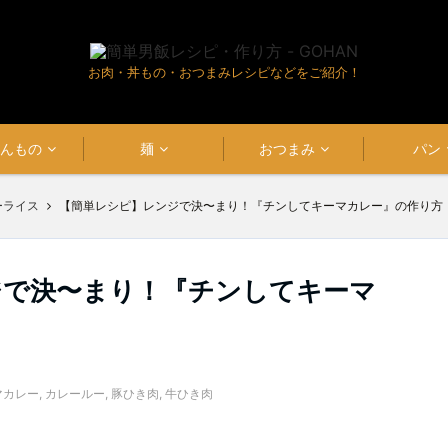
お肉・丼もの・おつまみレシピなどをご紹介！
はんもの
麺
おつまみ
パン
ーライス
【簡単レシピ】レンジで決〜まり！『チンしてキーマカレー』の作り方
ジで決〜まり！『チンしてキーマ
マカレー
,
カレールー
,
豚ひき肉
,
牛ひき肉