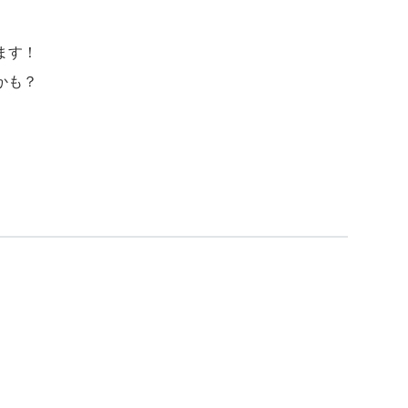
ます！
かも？