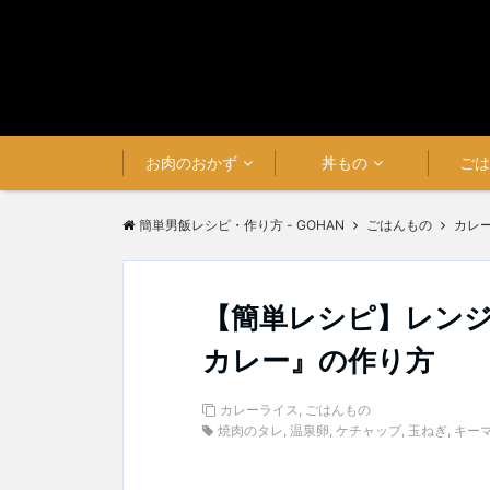
お肉のおかず
丼もの
ご
簡単男飯レシピ・作り方 - GOHAN
ごはんもの
カレ
【簡単レシピ】レン
カレー』の作り方
カレーライス
,
ごはんもの
焼肉のタレ
,
温泉卵
,
ケチャップ
,
玉ねぎ
,
キー