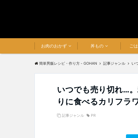
お肉のおかず
丼もの
ご
簡単男飯レシピ・作り方 - GOHAN
記事ジャンル
い
いつでも売り切れ…。
りに食べるカリフラ
記事ジャンル
PR