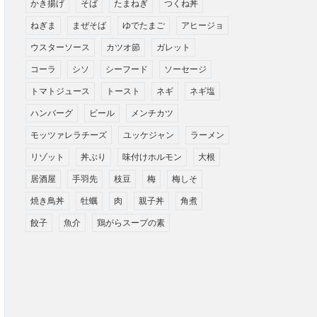
かき揚げ
そば
たまねぎ
つくね丼
ねぎま
まぜそば
ゆでたまご
アヒージョ
ウスターソース
カツオ節
ガレット
コーラ
シソ
シーフード
ソーセージ
トマトジュース
トースト
ネギ
ネギ塩
ハンバーグ
ビール
メンチカツ
モッツァレラチーズ
ユッケジャン
ラーメン
リゾット
丼ぶり
味付けホルモン
大根
居酒屋
手羽先
枝豆
梅
梅しそ
焼き鳥丼
牡蠣
肉
親子丼
角煮
餃子
魚介
鶏がらスープの素