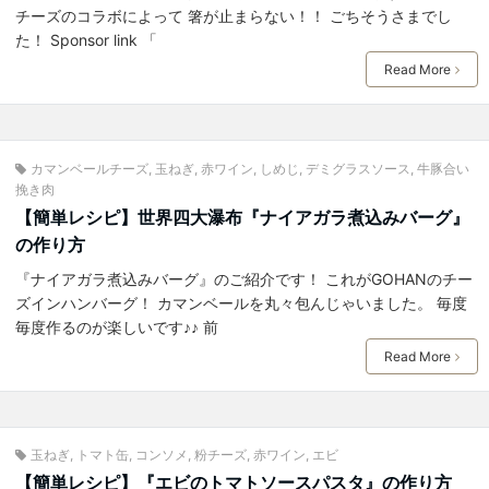
チーズのコラボによって 箸が止まらない！！ ごちそうさまでし
た！ Sponsor link 「
Read More
カマンベールチーズ
,
玉ねぎ
,
赤ワイン
,
しめじ
,
デミグラスソース
,
牛豚合い
挽き肉
【簡単レシピ】世界四大瀑布『ナイアガラ煮込みバーグ』
の作り方
『ナイアガラ煮込みバーグ』のご紹介です！ これがGOHANのチー
ズインハンバーグ！ カマンベールを丸々包んじゃいました。 毎度
毎度作るのが楽しいです♪♪ 前
Read More
玉ねぎ
,
トマト缶
,
コンソメ
,
粉チーズ
,
赤ワイン
,
エビ
【簡単レシピ】『エビのトマトソースパスタ』の作り方