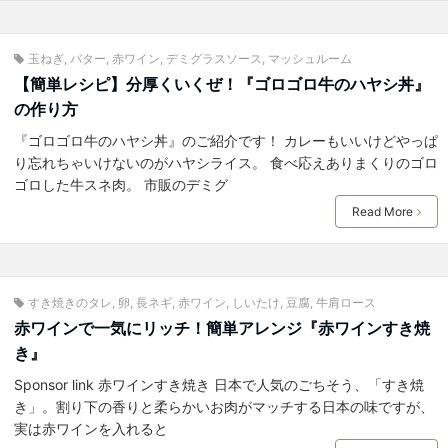
玉ねぎ
,
バター
,
赤ワイン
,
デミグラスソース
,
マッシュルーム
【簡単レシピ】分厚くいくぜ！『ゴロゴロ牛のハヤシ丼』
の作り方
『ゴロゴロ牛のハヤシ丼』のご紹介です！ カレーもいいけどやっぱ
り忘れちゃいけないのがハヤシライス。 食べ応えありまくりのゴロ
ゴロした牛スネ肉。 市販のデミグ
Read More
すき焼きのタレ
,
卵
,
長ネギ
,
赤ワイン
,
しいたけ
,
豆腐
,
牛肩ロース
赤ワインで一気にリッチ！簡単アレンジ『赤ワインすき焼
き』
Sponsor link 赤ワインすき焼き 日本で人気のごちそう、「すき焼
き」。割り下の香りと柔らかいお肉がマッチする日本の味ですが、
実は赤ワインを入れると