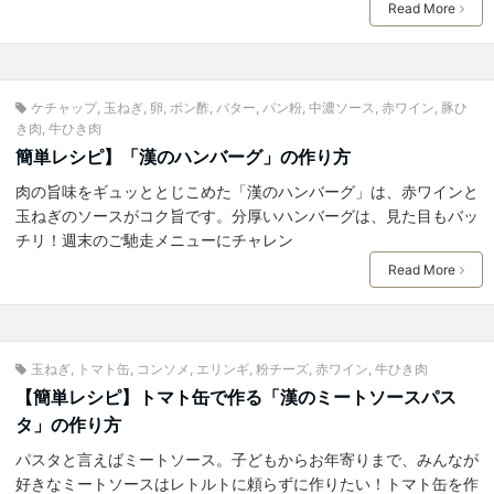
Read More
ケチャップ
,
玉ねぎ
,
卵
,
ポン酢
,
バター
,
パン粉
,
中濃ソース
,
赤ワイン
,
豚ひ
き肉
,
牛ひき肉
簡単レシピ】「漢のハンバーグ」の作り方
肉の旨味をギュッととじこめた「漢のハンバーグ」は、赤ワインと
玉ねぎのソースがコク旨です。分厚いハンバーグは、見た目もバッ
チリ！週末のご馳走メニューにチャレン
Read More
玉ねぎ
,
トマト缶
,
コンソメ
,
エリンギ
,
粉チーズ
,
赤ワイン
,
牛ひき肉
【簡単レシピ】トマト缶で作る「漢のミートソースパス
タ」の作り方
パスタと言えばミートソース。子どもからお年寄りまで、みんなが
好きなミートソースはレトルトに頼らずに作りたい！トマト缶を作