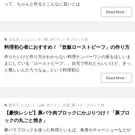
って、ちゃんと作るとこんなに旨いとは
Read More
玉ねぎ
,
にんにく
,
ポン酢
,
赤ワイン
,
牛ブロック肉
料理初心者におすすめ！「炊飯ローストビーフ」の作り方
作りたいけど作り方がわからない料理ナンバーワンの座をほしいま
まにしている「ローストビーフ」。自宅で作れたらいいけど、きっ
と難しいんだろうなぁ…という料理初心
Read More
唐辛子
,
にんにく
,
山椒
,
赤ワイン
,
生姜
,
豚バラ・ブロック肉
【豪快レシピ】豚バラ肉ブロックにかぶりつけ！「豚ブロ
ックの丸ごと焼き」
豚バラブロックを使った料理といえば、角煮やチャーシューなどが