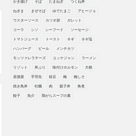
かき揚げ
そば
たまねぎ
つくね丼
ねぎま
まぜそば
ゆでたまご
アヒージョ
ウスターソース
カツオ節
ガレット
コーラ
シソ
シーフード
ソーセージ
トマトジュース
トースト
ネギ
ネギ塩
ハンバーグ
ビール
メンチカツ
モッツァレラチーズ
ユッケジャン
ラーメン
リゾット
丼ぶり
味付けホルモン
大根
居酒屋
手羽先
枝豆
梅
梅しそ
焼き鳥丼
牡蠣
肉
親子丼
角煮
餃子
魚介
鶏がらスープの素