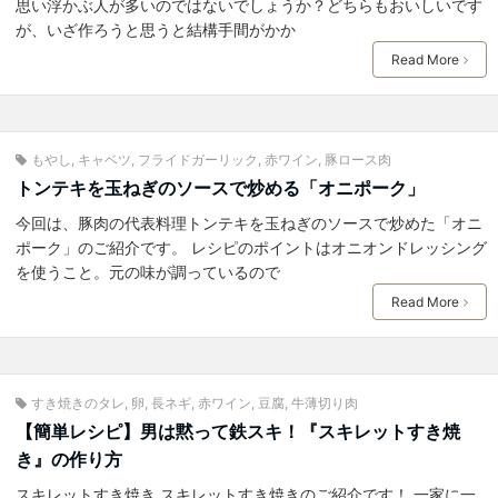
思い浮かぶ人が多いのではないでしょうか？どちらもおいしいです
が、いざ作ろうと思うと結構手間がかか
Read More
もやし
,
キャベツ
,
フライドガーリック
,
赤ワイン
,
豚ロース肉
トンテキを玉ねぎのソースで炒める「オニポーク」
今回は、豚肉の代表料理トンテキを玉ねぎのソースで炒めた「オニ
ポーク」のご紹介です。 レシピのポイントはオニオンドレッシング
を使うこと。元の味が調っているので
Read More
すき焼きのタレ
,
卵
,
長ネギ
,
赤ワイン
,
豆腐
,
牛薄切り肉
【簡単レシピ】男は黙って鉄スキ！『スキレットすき焼
き』の作り方
スキレットすき焼き スキレットすき焼きのご紹介です！ 一家に一