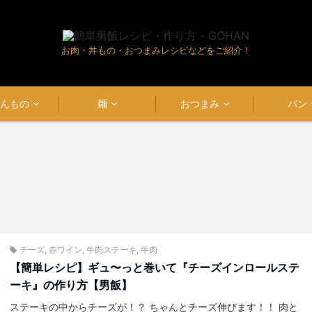
お肉・丼もの・おつまみレシピなどをご紹介！
はんもの
麺
おつまみ
パン
チーズ
,
赤ワイン
,
牛肉ステーキ
,
牛肉
【簡単レシピ】ギュ〜っと巻いて『チーズインロールステ
ーキ』の作り方【男飯】
ステーキの中からチーズが！？ ちゃんとチーズ伸びます！！ 肉と