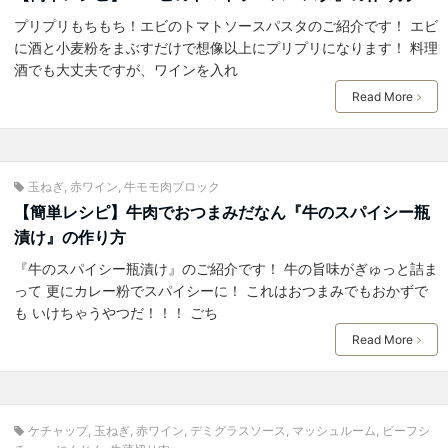
プリプリもちもち！エビのトマトソースパスタのご紹介です！ エビ
に酒と小麦粉をまぶすだけで想像以上にプリプリになります！ 料理
酒でも大丈夫ですが、ワインを入れ
Read More
玉ねぎ
,
赤ワイン
,
牛モモ肉ブロック
【簡単レシピ】牛肉でおつまみだなん『牛のスパイシー瓶
漬け』の作り方
『牛のスパイシー瓶漬け』のご紹介です！ 牛の旨味がぎゅっと詰ま
って 更にカレー粉でスパイシーに！ これはおつまみでもおかずで
も いけちゃうやつだ！！！ ごち
Read More
ケチャップ
,
玉ねぎ
,
赤ワイン
,
デミグラスソース
,
マッシュルーム
,
ビーフシ