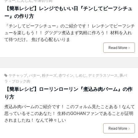
チュー
,
にんじん
,
牛薄切り肉
【簡単レシピ】レンジでもいい日『チンしてビーフシチュ
ー』の作り方
『チンしてビーフシチュー』のご紹介です！ レンチンでビーフシチ
ューを楽しもう！！ グツグツ煮込まず気軽に作ろう！ 材料を入れ
て待つだけ。 焦げる心配もいりま
Read More
ケチャップ
,
バター
,
粉チーズ
,
赤ワイン
,
しめじ
,
デミグラスソース
,
豚バ
ラ・ブロック肉
【簡単レシピ】ローリンローリン『煮込み肉バーム』の作
り方
煮込み肉バームのご紹介です！ このフォルム見たことある！なんて
思っているそこのあなた！ 生粋のGOHANファンであることが証明
されましたね！ なんて神々しい
Read More