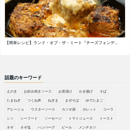
【簡単レシピ】ランド・オブ・ザ・ミート『チーズフォンデ...
話題のキーワード
えのき
お好み焼きソース
お茶漬け
かき揚げ
そば
たまねぎ
つくね丼
ねぎま
まぜそば
ゆでたまご
アヒージョ
ウスターソース
カツオ節
ガレット
コーラ
シソ
シーフード
ソーセージ
トマトジュース
トースト
ネギ
ネギ塩
ハンバーグ
ビール
メンチカツ