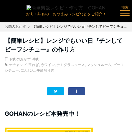
検索
お肉・丼もの・おつまみレシピなどをご紹介！
お肉のおかず
【簡単レシピ】レンジでもいい日『チンしてビーフシチュー』の作り方
【簡単レシピ】レンジでもいい日『チンして
ビーフシチュー』の作り方
お肉のおかず
,
牛肉
ケチャップ
,
玉ねぎ
,
赤ワイン
,
デミグラスソース
,
マッシュルーム
,
ビーフ
シチュー
,
にんじん
,
牛薄切り肉
GOHANのレシピ本発売中！