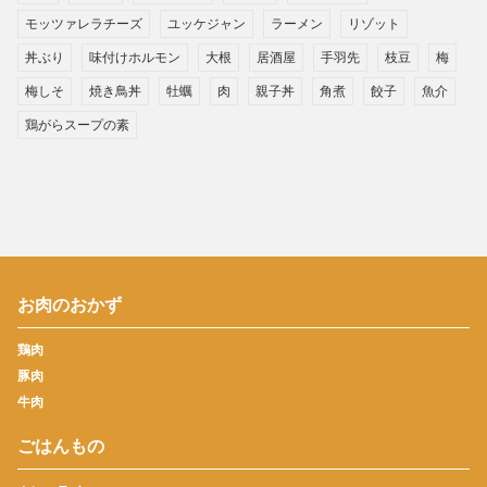
モッツァレラチーズ
ユッケジャン
ラーメン
リゾット
丼ぶり
味付けホルモン
大根
居酒屋
手羽先
枝豆
梅
梅しそ
焼き鳥丼
牡蠣
肉
親子丼
角煮
餃子
魚介
鶏がらスープの素
お肉のおかず
鶏肉
豚肉
牛肉
ごはんもの