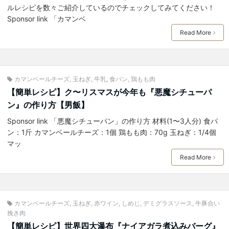
ルレシピを数々ご紹介しているのでチェックしてみてください！
Sponsor link 「カマンベ
Read More
カマンベールチーズ
,
玉ねぎ
,
牛乳
,
食パン
,
鶏もも肉
【簡単レシピ】ク〜リスマスが今年も『悪魔シチューパ
ン』の作り方【男飯】
Sponsor link 「悪魔シチューパン」の作り方 材料(1〜3人分) 食パ
ン：1斤 カマンベールチーズ：1個 鶏もも肉：70g 玉ねぎ：1/4個
マッ
Read More
カマンベールチーズ
,
玉ねぎ
,
赤ワイン
,
しめじ
,
デミグラスソース
,
牛豚合い
挽き肉
【簡単レシピ】世界四大瀑布『ナイアガラ煮込みバーグ』