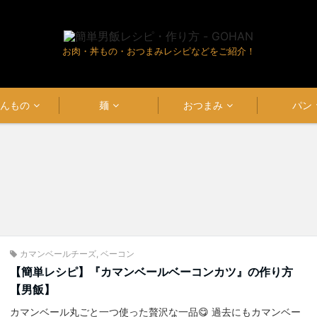
お肉・丼もの・おつまみレシピなどをご紹介！
はんもの
麺
おつまみ
パン
カマンベールチーズ
,
ベーコン
【簡単レシピ】『カマンベールベーコンカツ』の作り方
【男飯】
カマンベール丸ごと一つ使った贅沢な一品😋 過去にもカマンベー