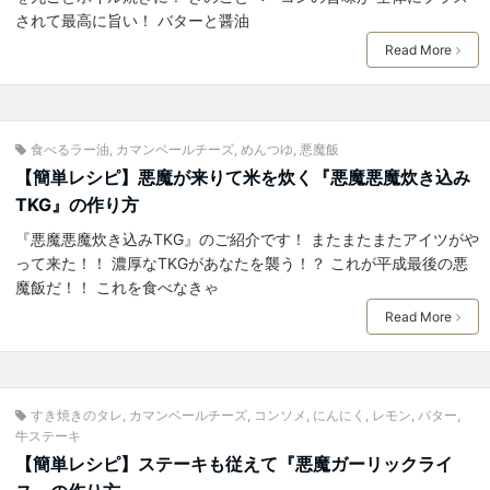
されて最高に旨い！ バターと醤油
Read More
食べるラー油
,
カマンベールチーズ
,
めんつゆ
,
悪魔飯
【簡単レシピ】悪魔が来りて米を炊く『悪魔悪魔炊き込み
TKG』の作り方
『悪魔悪魔炊き込みTKG』のご紹介です！ またまたまたアイツがや
って来た！！ 濃厚なTKGがあなたを襲う！？ これが平成最後の悪
魔飯だ！！ これを食べなきゃ
Read More
すき焼きのタレ
,
カマンベールチーズ
,
コンソメ
,
にんにく
,
レモン
,
バター
,
牛ステーキ
【簡単レシピ】ステーキも従えて『悪魔ガーリックライ