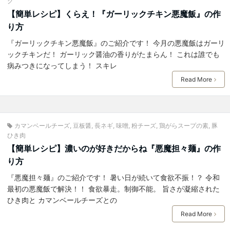
グ
【簡単レシピ】くらえ！『ガーリックチキン悪魔飯』の作
り方
『ガーリックチキン悪魔飯』のご紹介です！ 今月の悪魔飯はガーリ
ックチキンだ！ ガーリック醤油の香りがたまらん！ これは誰でも
病みつきになってしまう！ スキレ
Read More
カマンベールチーズ
,
豆板醤
,
長ネギ
,
味噌
,
粉チーズ
,
鶏がらスープの素
,
豚
ひき肉
【簡単レシピ】濃いのが好きだからね『悪魔担々麺』の作
り方
『悪魔担々麺』のご紹介です！ 暑い日が続いて食欲不振！？ 令和
最初の悪魔飯で解決！！ 食欲暴走。制御不能。 旨さが凝縮された
ひき肉と カマンベールチーズとの
Read More