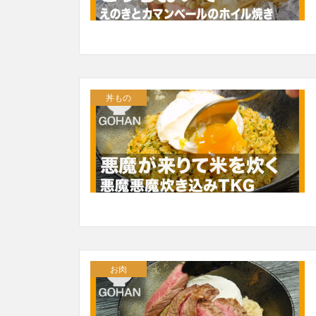
丼もの
お肉