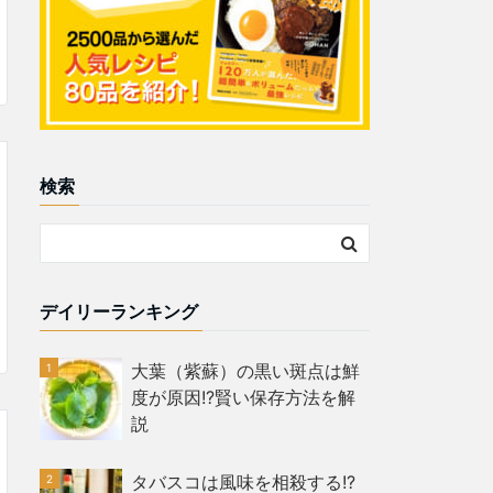
検索
デイリーランキング
大葉（紫蘇）の黒い斑点は鮮
度が原因!?賢い保存方法を解
説
タバスコは風味を相殺する!?