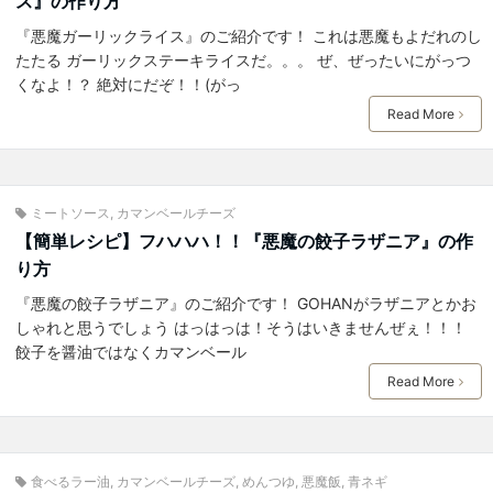
ス』の作り方
『悪魔ガーリックライス』のご紹介です！ これは悪魔もよだれのし
たたる ガーリックステーキライスだ。。。 ぜ、ぜったいにがっつ
くなよ！？ 絶対にだぞ！！(がっ
Read More
ミートソース
,
カマンベールチーズ
【簡単レシピ】フハハハ！！『悪魔の餃子ラザニア』の作
り方
『悪魔の餃子ラザニア』のご紹介です！ GOHANがラザニアとかお
しゃれと思うでしょう はっはっは！そうはいきませんぜぇ！！！
餃子を醤油ではなくカマンベール
Read More
食べるラー油
,
カマンベールチーズ
,
めんつゆ
,
悪魔飯
,
青ネギ