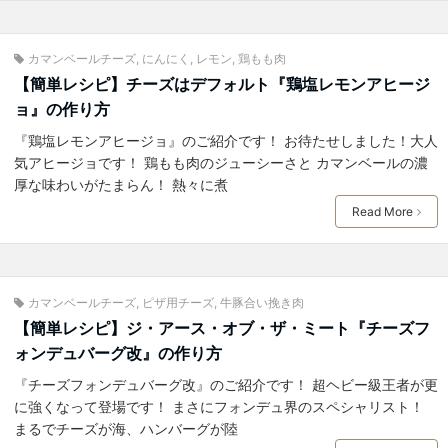
カマンベールチーズ
,
にんにく
,
レモン
,
鶏もも肉
【簡単レシピ】チーズはデフォルト『鶏塩レモンアヒージ
ョ』の作り方
『鶏塩レモンアヒージョ』のご紹介です！ お待たせしました！大人
気アヒージョです！ 鶏もも肉のジューシーさと カマンベールの濃
厚な味わいがたまらん！ 熱々に煮
Read More
カマンベールチーズ
,
ピザ用チーズ
,
牛豚合い挽き肉
【簡単レシピ】ジ・アース・オブ・ザ・ミート『チーズフ
ォンデュバーグ改』の作り方
『チーズフォンデュバーグ改』のご紹介です！ 超ヘビー級王者が更
に強くなって登場です！ まさにフォンデュ界のスペシャリスト！
まるでチーズが海、ハンバーグが陸