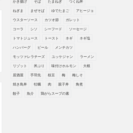
かき揚げ
そば
たまねぎ
つくね丼
ねぎま
まぜそば
ゆでたまご
アヒージョ
ウスターソース
カツオ節
ガレット
コーラ
シソ
シーフード
ソーセージ
トマトジュース
トースト
ネギ
ネギ塩
ハンバーグ
ビール
メンチカツ
モッツァレラチーズ
ユッケジャン
ラーメン
リゾット
丼ぶり
味付けホルモン
大根
居酒屋
手羽先
枝豆
梅
梅しそ
焼き鳥丼
牡蠣
肉
親子丼
角煮
餃子
魚介
鶏がらスープの素