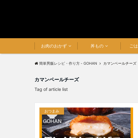
お肉のおかず
丼もの
ご
簡単男飯レシピ・作り方 - GOHAN
カマンベールチーズ
カマンベールチーズ
Tag of article list
おつまみ