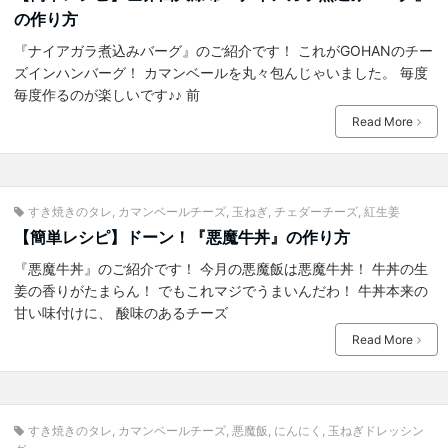
の作り方
『ナイアガラ煮込みバーグ』のご紹介です！ これがGOHANのチー
ズインハンバーグ！ カマンベールを丸々包んじゃいました。 毎度
毎度作るのが楽しいです♪♪ 前
Read More
すき焼きのタレ
,
カマンベールチーズ
,
玉ねぎ
,
チェダーチーズ
,
紅生姜
【簡単レシピ】ドーン！『悪魔牛丼』の作り方
『悪魔牛丼』のご紹介です！ 今月の悪魔飯は悪魔牛丼！ 牛丼の生
姜の香りがたまらん！ でもこれマジでうまいんだわ！ 牛丼本来の
甘い味付けに、 酸味のあるチーズ
Read More
すき焼きのタレ
,
カマンベールチーズ
,
悪魔飯
,
にんにく
,
玉ねぎドレッシン