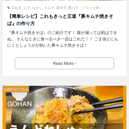
玉ねぎ
,
ニラ
,
もやし
,
キムチ
,
唐辛子
,
豚バラ・ブロック肉
【簡単レシピ】これもきっと王道『豚キムチ焼きそ
ば』の作り方
『豚キムチ焼きそば』のご紹介です！ 腹が減っては戦はでき
ぬ。 そんなときに食べるべき一品はこれだ！！ ごま油とにん
にくとしょうがが効いた豚キムチ焼きそば！
Read More
お肉のおつまみ