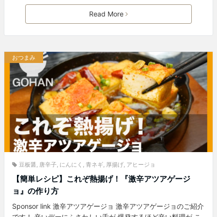
Read More
おつまみ
豆板醤
,
唐辛子
,
にんにく
,
青ネギ
,
厚揚げ
,
アヒージョ
【簡単レシピ】これぞ熱揚げ！『激辛アツアゲージ
ョ』の作り方
Sponsor link 激辛アツアゲージョ 激辛アツアゲージョのご紹介
です！ 辛いデーにふさわしい舌が 爆発するほど辛い料理が こ