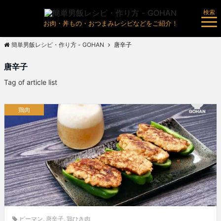
検索
お肉・丼もの・おつまみレシピなどをご紹介！
簡単男飯レシピ・作り方 - GOHAN
唐辛子
唐辛子
Tag of article list
鶏肉
ピーマン
,
唐辛子
,
鶏ひき肉