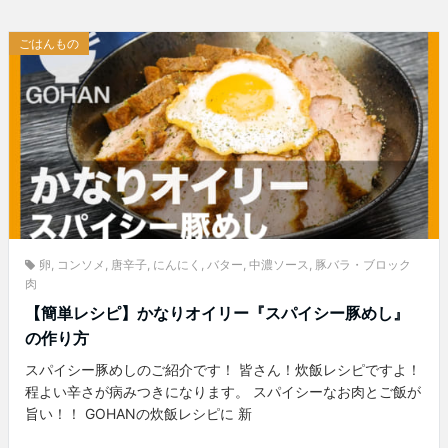
ごはんもの
卵
,
コンソメ
,
唐辛子
,
にんにく
,
バター
,
中濃ソース
,
豚バラ・ブロック
肉
【簡単レシピ】かなりオイリー『スパイシー豚めし』
の作り方
スパイシー豚めしのご紹介です！ 皆さん！炊飯レシピですよ！
程よい辛さが病みつきになります。 スパイシーなお肉とご飯が
旨い！！ GOHANの炊飯レシピに 新