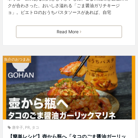
クが合わさった、おいしさ溢れる「ごま醤油ガリチキージ
ョ」。ピエトロのおうちパスタソースがあれば、自宅
Read More
魚介のおつまみ
唐辛子
,
PR
,
タコ
【簡単レシピ】壺から瓶へ「タコのごま醤油ガーリッ