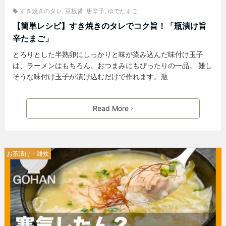
すき焼きのタレ
,
豆板醤
,
唐辛子
,
ゆでたまご
【簡単レシピ】すき焼きのタレでコク旨！「瓶漬け旨
辛たまご」
とろりとした半熟卵にしっかりと味が染み込んだ味付け玉子
は、ラーメンはもちろん、おつまみにもぴったりの一品。 難し
そうな味付け玉子が漬け込むだけで作れます。瓶
Read More
お茶漬け・雑炊