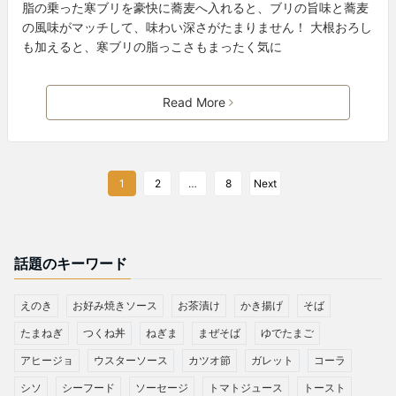
脂の乗った寒ブリを豪快に蕎麦へ入れると、ブリの旨味と蕎麦
の風味がマッチして、味わい深さがたまりません！ 大根おろし
も加えると、寒ブリの脂っこさもまったく気に
Read More
1
2
…
8
Next
話題のキーワード
えのき
お好み焼きソース
お茶漬け
かき揚げ
そば
たまねぎ
つくね丼
ねぎま
まぜそば
ゆでたまご
アヒージョ
ウスターソース
カツオ節
ガレット
コーラ
シソ
シーフード
ソーセージ
トマトジュース
トースト