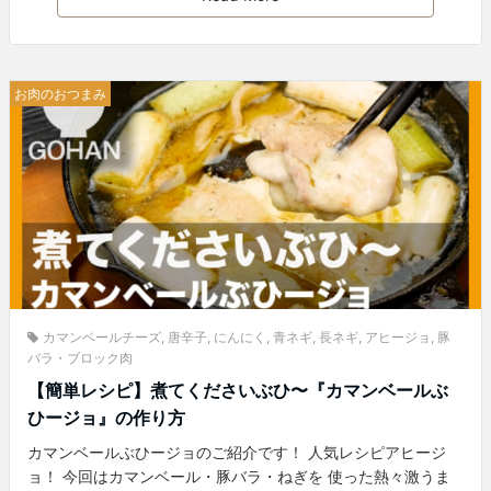
お肉のおつまみ
カマンベールチーズ
,
唐辛子
,
にんにく
,
青ネギ
,
長ネギ
,
アヒージョ
,
豚
バラ・ブロック肉
【簡単レシピ】煮てくださいぶひ〜『カマンベールぶ
ひージョ』の作り方
カマンベールぶひージョのご紹介です！ 人気レシピアヒージ
ョ！ 今回はカマンベール・豚バラ・ねぎを 使った熱々激うま