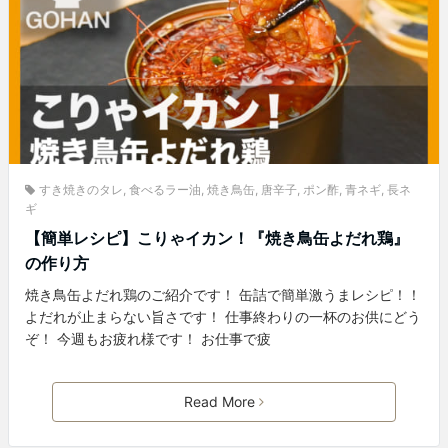
すき焼きのタレ
,
食べるラー油
,
焼き鳥缶
,
唐辛子
,
ポン酢
,
青ネギ
,
長ネ
ギ
【簡単レシピ】こりゃイカン！『焼き鳥缶よだれ鶏』
の作り方
焼き鳥缶よだれ鶏のご紹介です！ 缶詰で簡単激うまレシピ！！
よだれが止まらない旨さです！ 仕事終わりの一杯のお供にどう
ぞ！ 今週もお疲れ様です！ お仕事で疲
Read More