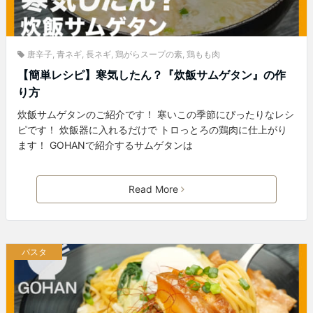
唐辛子
,
青ネギ
,
長ネギ
,
鶏がらスープの素
,
鶏もも肉
【簡単レシピ】寒気したん？『炊飯サムゲタン』の作
り方
炊飯サムゲタンのご紹介です！ 寒いこの季節にぴったりなレシ
ピです！ 炊飯器に入れるだけで トロっとろの鶏肉に仕上がり
ます！ GOHANで紹介するサムゲタンは
Read More
パスタ