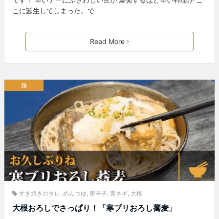
こに誕生してしまった。で
Read More
麺
すき焼きのタレ
,
めんつゆ
,
唐辛子
,
青ネギ
,
大根
大根おろしでさっぱり！「寒ブリおろし蕎麦」