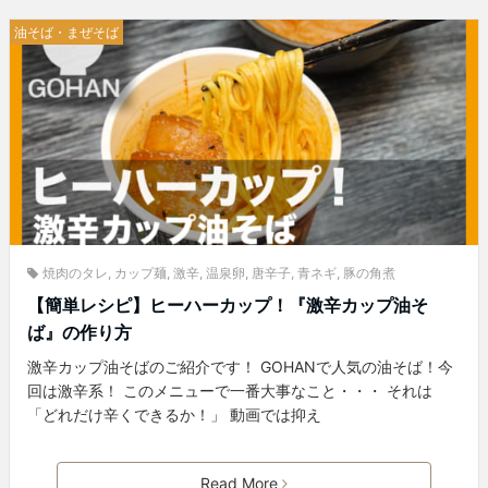
油そば・まぜそば
焼肉のタレ
,
カップ麺
,
激辛
,
温泉卵
,
唐辛子
,
青ネギ
,
豚の角煮
【簡単レシピ】ヒーハーカップ！『激辛カップ油そ
ば』の作り方
激辛カップ油そばのご紹介です！ GOHANで人気の油そば！今
回は激辛系！ このメニューで一番大事なこと・・・ それは
「どれだけ辛くできるか！」 動画では抑え
Read More