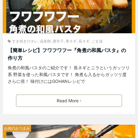
すき焼きのタレ
,
温泉卵
,
唐辛子
,
青ネギ
,
長ネギ
,
ごま油
【簡単レシピ】フワフワフー『角煮の和風パスタ』の
作り方
角煮の和風パスタのご紹介です！ 長ネギとニラというガッツリ
系 野菜を使った和風パスタです！ 角煮も入るからガッツリ度
さらに倍！ 味付けにはGOHANレシピで
Read More
お肉のおつまみ