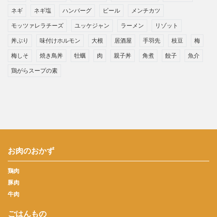
ネギ
ネギ塩
ハンバーグ
ビール
メンチカツ
モッツァレラチーズ
ユッケジャン
ラーメン
リゾット
丼ぶり
味付けホルモン
大根
居酒屋
手羽先
枝豆
梅
梅しそ
焼き鳥丼
牡蠣
肉
親子丼
角煮
餃子
魚介
鶏がらスープの素
お肉のおかず
鶏肉
豚肉
牛肉
ごはんもの