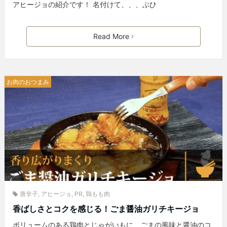
アヒージョの紹介です！ 名付けて、、、ぶひ
Read More
お肉のおつまみ
唐辛子
,
アヒージョ
,
PR
,
鶏もも肉
香ばしさとコクを感じる！ごま醤油ガリチキージョ
ボリュームのある鶏肉とじゃがいもに、ごまの風味と醤油のコ