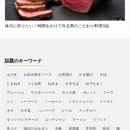
休日に作りたい！時間をかけて作る男のこだわり料理3品
話題のキーワード
えのき
お好み焼きソース
お茶漬け
かき揚げ
そば
たまねぎ
つくね丼
ねぎま
まぜそば
ゆでたまご
アヒージョ
ウスターソース
カツオ節
ガレット
コーラ
シソ
シーフード
ソーセージ
トマトジュース
トースト
ネギ
ネギ塩
ハンバーグ
ビール
メンチカツ
モッツァレラチーズ
ユッケジャン
ラーメン
リゾット
丼ぶり
味付けホルモン
大根
居酒屋
手羽先
枝豆
梅