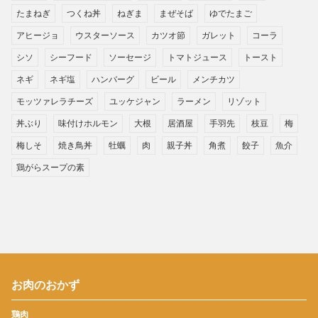
たまねぎ
つくね丼
ねぎま
まぜそば
ゆでたまご
アヒージョ
ウスターソース
カツオ節
ガレット
コーラ
シソ
シーフード
ソーセージ
トマトジュース
トースト
ネギ
ネギ塩
ハンバーグ
ビール
メンチカツ
モッツァレラチーズ
ユッケジャン
ラーメン
リゾット
丼ぶり
味付けホルモン
大根
居酒屋
手羽先
枝豆
梅
梅しそ
焼き鳥丼
牡蠣
肉
親子丼
角煮
餃子
魚介
鶏がらスープの素
お肉のおかず
鶏肉