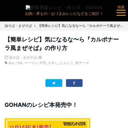
検索
お肉・丼もの・おつまみレシピなどをご紹介！
油そば・まぜそば
【簡単レシピ】気になるな〜ら『カルボナーラ風まぜそば』の作り方
【簡単レシピ】気になるな〜ら『カルボナー
ラ風まぜそば』の作り方
油そば・まぜそば
,
麺
めんつゆ
,
ベーコン
,
牛乳
,
もやし
,
にんにく
,
粉チーズ
GOHANのレシピ本発売中！