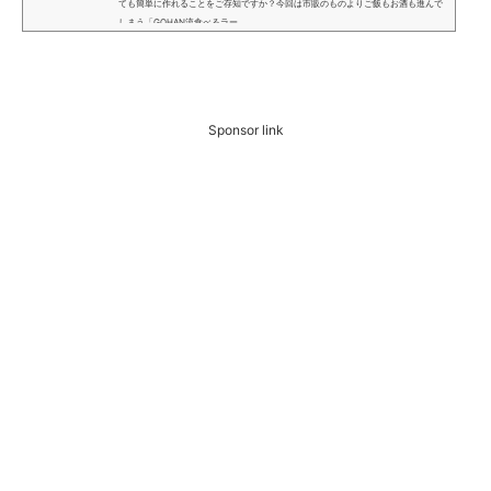
ても簡単に作れることをご存知ですか？今回は市販のものよりご飯もお酒も進んで
しまう「GOHAN流食べるラー...
Sponsor link