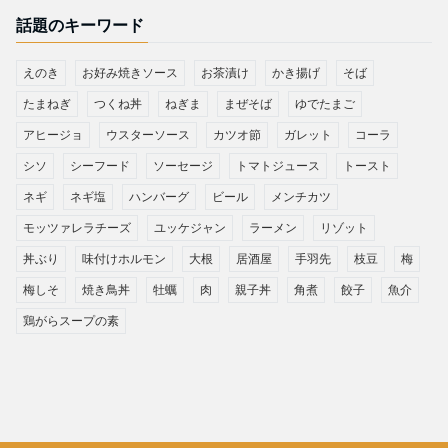
話題のキーワード
えのき
お好み焼きソース
お茶漬け
かき揚げ
そば
たまねぎ
つくね丼
ねぎま
まぜそば
ゆでたまご
アヒージョ
ウスターソース
カツオ節
ガレット
コーラ
シソ
シーフード
ソーセージ
トマトジュース
トースト
ネギ
ネギ塩
ハンバーグ
ビール
メンチカツ
モッツァレラチーズ
ユッケジャン
ラーメン
リゾット
丼ぶり
味付けホルモン
大根
居酒屋
手羽先
枝豆
梅
梅しそ
焼き鳥丼
牡蠣
肉
親子丼
角煮
餃子
魚介
鶏がらスープの素