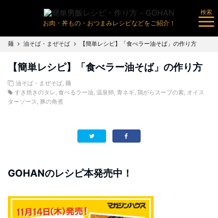
検索
お肉・丼もの・おつまみレシピなどをご紹介！
麺
油そば・まぜそば
【簡単レシピ】「食べラー油そば」の作り方
【簡単レシピ】「食べラー油そば」の作り方
油そば・まぜそば
,
麺
すき焼きのタレ
,
食べるラー油
,
温泉卵
,
青ネギ
,
鶏がらスープの素
,
オイス
ターソース
,
豚の角煮
GOHANのレシピ本発売中！