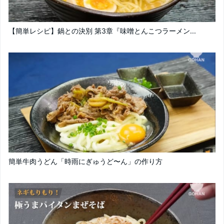
【簡単レシピ】鍋との決別 第3章『味噌とんこつラーメン...
簡単牛肉うどん「時雨にぎゅうど〜ん」の作り方