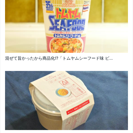
混ぜて旨かったから商品化!?「トムヤムシーフード味 ビ...