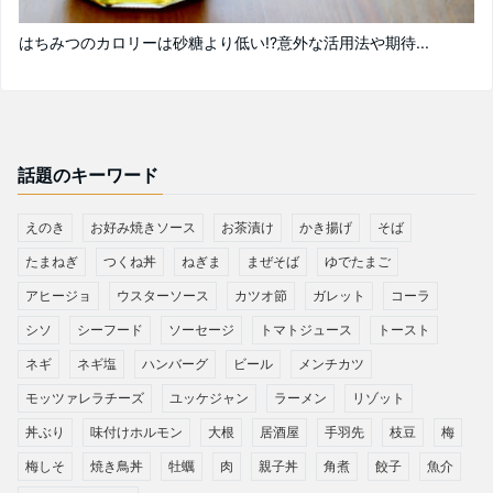
はちみつのカロリーは砂糖より低い!?意外な活用法や期待...
話題のキーワード
えのき
お好み焼きソース
お茶漬け
かき揚げ
そば
たまねぎ
つくね丼
ねぎま
まぜそば
ゆでたまご
アヒージョ
ウスターソース
カツオ節
ガレット
コーラ
シソ
シーフード
ソーセージ
トマトジュース
トースト
ネギ
ネギ塩
ハンバーグ
ビール
メンチカツ
モッツァレラチーズ
ユッケジャン
ラーメン
リゾット
丼ぶり
味付けホルモン
大根
居酒屋
手羽先
枝豆
梅
梅しそ
焼き鳥丼
牡蠣
肉
親子丼
角煮
餃子
魚介