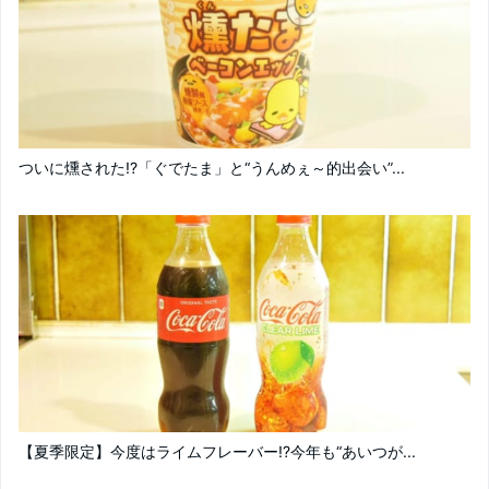
ついに燻された!?「ぐでたま」と“うんめぇ～的出会い”...
【夏季限定】今度はライムフレーバー!?今年も“あいつが...