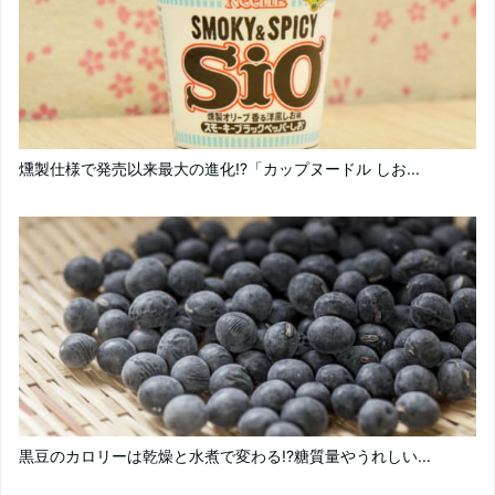
燻製仕様で発売以来最大の進化!?「カップヌードル しお...
黒豆のカロリーは乾燥と水煮で変わる!?糖質量やうれしい...