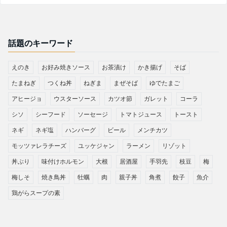
話題のキーワード
えのき
お好み焼きソース
お茶漬け
かき揚げ
そば
たまねぎ
つくね丼
ねぎま
まぜそば
ゆでたまご
アヒージョ
ウスターソース
カツオ節
ガレット
コーラ
シソ
シーフード
ソーセージ
トマトジュース
トースト
ネギ
ネギ塩
ハンバーグ
ビール
メンチカツ
モッツァレラチーズ
ユッケジャン
ラーメン
リゾット
丼ぶり
味付けホルモン
大根
居酒屋
手羽先
枝豆
梅
梅しそ
焼き鳥丼
牡蠣
肉
親子丼
角煮
餃子
魚介
鶏がらスープの素