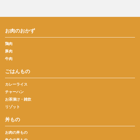
お肉のおかず
鶏肉
豚肉
牛肉
ごはんもの
カレーライス
チャーハン
お茶漬け・雑炊
リゾット
丼もの
お肉の丼もの
魚介の丼もの