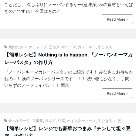
ことだし、 久しぶりにノーパンするかー(意味深) 秋の食材といえば
きのこですね！ 今回はきのこ
Read More
焼肉のタレ
,
ケチャップ
,
玉ねぎ
,
粉チーズ
,
カレールー
,
牛ひき肉
【簡単レシピ】Nothing is to happen.『ノーパンキーマカ
レーパスタ』の作り方
『ノーパンキーマカレーパスタ』のご紹介です！ みなさまお待ちか
ねの…！ 漢のノーパンシリーズです！！！ 洗い物も少なく、手間
いらずのノーフライパン！！ 面倒
Read More
食べるラー油
,
豆板醤
,
長ネギ
,
豆腐
,
オイスターソース
,
牛ひき肉
,
生姜
【簡単レシピ】レンジでも豪華おつまみ『チンして坦々豆
腐』の作り方