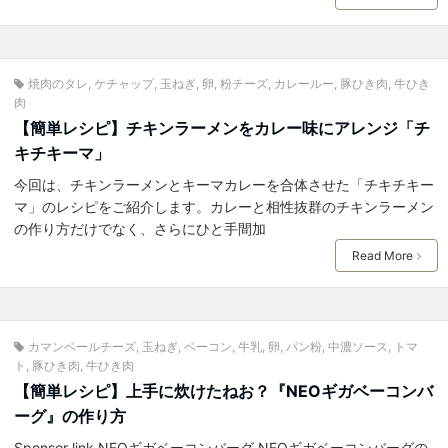
焼肉のタレ
,
ケチャップ
,
玉ねぎ
,
卵
,
粉チーズ
,
カレールー
,
豚ひき肉
,
牛ひき
肉
【簡単レシピ】チキンラーメンをカレー味にアレンジ「チ
キチキーマ」
今回は、チキンラーメンとキーマカレーを合体させた「チキチキー
マ」のレシピをご紹介します。カレーと相性抜群のチキンラーメン
の作り方だけでなく、さらにひと手間加
Read More
カマンベールチーズ
,
玉ねぎ
,
ベーコン
,
牛乳
,
卵
,
パン粉
,
中濃ソース
,
トマ
ト
,
豚ひき肉
,
牛ひき肉
【簡単レシピ】上手に炊けたねお？『NEOギガベーコンバ
ーグ』の作り方
Sponsor link NEOギガベーコンバーグ NEOギガベーコンバーグの