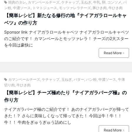
焼肉のタレ
,
カマンベールチーズ
,
ケチャップ
,
玉ねぎ
,
牛乳
,
卵
,
コンソメ
,
パ
ン粉
,
中濃ソース
,
トマトジュース
,
モッツァレラチーズ
,
豚ひき肉
,
牛ひき肉
【簡単レシピ】新たなる修行の地『ナイアガラロールキャ
ベツ』の作り方
Sponsor link ナイアガラロールキャベツ ナイアガラロールキャベツ
のご紹介です！ カマンベールとモッツァレラ！ チーズの2大スター
を今回は豪快に
Read More
カマンベールチーズ
,
ケチャップ
,
玉ねぎ
,
バター
,
パン粉
,
中濃ソース
,
牛薄
切り肉
,
牛ひき肉
【簡単レシピ】チーズ極めたり『ナイアガラバーグ極』の
作り方
ナイアガラバーグ極のご紹介です！ あのナイアガラバーグが帰って
きた！？ さらに美味しくなって帰ってきた！ 今回は牛！牛！！
牛！！ 牛肉をぎゅうぎゅう詰めにし
Read More