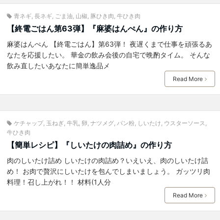
青ネギ
,
長ネギ
,
ごま油
,
山椒
,
豚ひき肉
,
牛ひき肉
【終電ごはん第63弾】『麻婆はんぺん』の作り方
麻婆はんぺん 【終電ごはん】第63弾！ 夜遅くまで仕事を頑張るあ
なたを応援したい。 華金の飲み会後の自宅で晩酌タイム。 そんな
飲み直したいあなたに簡単逸品メ
Read More
ケチャップ
,
玉ねぎ
,
牛乳
,
卵
,
ナツメグ
,
パン粉
,
しいたけ
,
ウスターソース
,
牛ひき肉
【簡単レシピ】『しいたけの肉詰め』の作り方
肉のしいたけ詰め しいたけの肉詰め？いえいえ、肉のしいたけ詰
め！ お肉で贅沢にしいたけを包んでしまいましょう。 ガッツリ肉
料理！召し上がれ！！ 材料(1人分
Read More