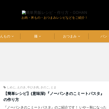
お肉・丼もの・おつまみレシピなどをご紹介！
はんもの
麺
おつまみ
パン
しめじ
,
えのき
,
牛ひき肉
,
きのこ
,
とま
【簡単レシピ】(意味深)『ノーパンきのこミートパスタ』
の作り方
『ノーパンきのこミートパスタ』のご紹介です！ いや～秋になった