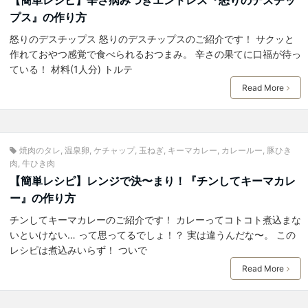
【簡単レシピ】辛さ病みつきエンドレス『怒りのデスチッ
プス』の作り方
怒りのデスチップス 怒りのデスチップスのご紹介です！ サクッと
作れておやつ感覚で食べられるおつまみ。 辛さの果てに口福が待っ
ている！ 材料(1人分) トルテ
Read More
焼肉のタレ
,
温泉卵
,
ケチャップ
,
玉ねぎ
,
キーマカレー
,
カレールー
,
豚ひき
肉
,
牛ひき肉
【簡単レシピ】レンジで決〜まり！『チンしてキーマカレ
ー』の作り方
チンしてキーマカレーのご紹介です！ カレーってコトコト煮込まな
いといけない… って思ってるでしょ！？ 実は違うんだな〜。 この
レシピは煮込みいらず！ ついで
Read More