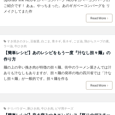
ご紹介です！ あぁ。やっちまった。あのギガベーコンバーグを リ
メイクしてまた作
Read More
すき焼きのタレ
,
豆板醤
,
白ごま
,
青ネギ
,
長ネギ
,
ごま油
,
鶏がらスープの素
,
ラー油
,
牛ひき肉
【簡単レシピ】あのレシピをもう一度『汁なし担々麺』の
作り方
麺の上の辛い挽き肉が特徴の担々麺。街中のラーメン屋さんでは汁
ありも汁なしもありますが、担々麺の発祥の地の四川省では「汁な
し担々麺」が一般的です。担々麺を作る
Read More
チリパウダー
,
豚ひき肉
,
牛ひき肉
,
ピザ用チーズ