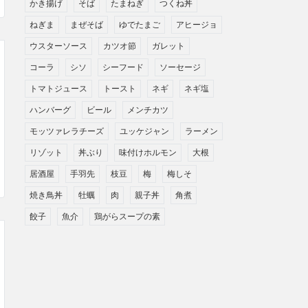
かき揚げ
そば
たまねぎ
つくね丼
ねぎま
まぜそば
ゆでたまご
アヒージョ
ウスターソース
カツオ節
ガレット
コーラ
シソ
シーフード
ソーセージ
トマトジュース
トースト
ネギ
ネギ塩
ハンバーグ
ビール
メンチカツ
モッツァレラチーズ
ユッケジャン
ラーメン
リゾット
丼ぶり
味付けホルモン
大根
居酒屋
手羽先
枝豆
梅
梅しそ
焼き鳥丼
牡蠣
肉
親子丼
角煮
餃子
魚介
鶏がらスープの素