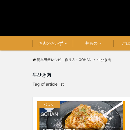
お肉のおかず
丼もの
ご
簡単男飯レシピ・作り方 - GOHAN
牛ひき肉
牛ひき肉
Tag of article list
パスタ