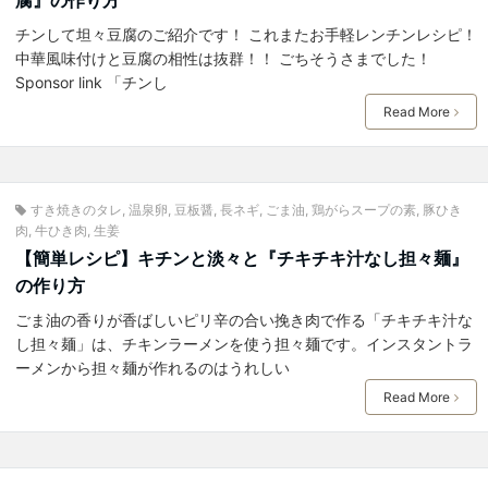
チンして坦々豆腐のご紹介です！ これまたお手軽レンチンレシピ！
中華風味付けと豆腐の相性は抜群！！ ごちそうさまでした！
Sponsor link 「チンし
Read More
すき焼きのタレ
,
温泉卵
,
豆板醤
,
長ネギ
,
ごま油
,
鶏がらスープの素
,
豚ひき
肉
,
牛ひき肉
,
生姜
【簡単レシピ】キチンと淡々と『チキチキ汁なし担々麺』
の作り方
ごま油の香りが香ばしいピリ辛の合い挽き肉で作る「チキチキ汁な
し担々麺」は、チキンラーメンを使う担々麺です。インスタントラ
ーメンから担々麺が作れるのはうれしい
Read More