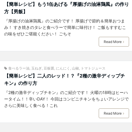
【簡単レシピ】もう1缶あげる『厚揚げの油淋鶏風』の作り
方【男飯】
『厚揚げの油淋鶏風』のご紹介です！ 厚揚げで節約＆簡単おつま
み！ すき焼きのタレと食べラーで簡単に味付け！ ご飯もすすむこ
の味をぜひご堪能ください！ ごちそ
Read More
食べるラー油
,
玉ねぎ
,
豆板醤
,
にんにく
,
山椒
,
トマトジュース
【簡単レシピ】二人のレッド！？『2種の激辛ディップチ
キン』の作り方
『2種の激辛ディップチキン』のご紹介です！ 火曜の18時はヒーハ
ータイム！！辛いDAY！ 今回はコンビニチキンをちょいアレンジで
さらに美味しく食べる！これ
Read More