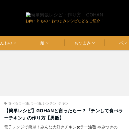
お肉・丼もの・おつまみレシピなどをご紹介！
はんもの
麺
おつまみ
パン
食べるラー油
,
ラー油
,
レンチン
,
チキン
【簡単レシピ】GOHANと言ったらー？『チンして食べラ
ーチキン』の作り方【男飯】
電子レンジで簡単！みんな大好きチキン✖️ラー油🥰 やみつきの