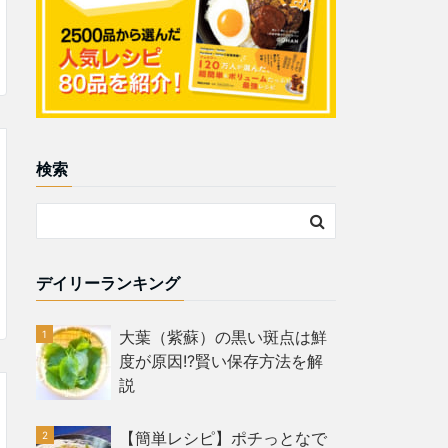
検索
デイリーランキング
大葉（紫蘇）の黒い斑点は鮮
度が原因!?賢い保存方法を解
説
【簡単レシピ】ポチっとなで