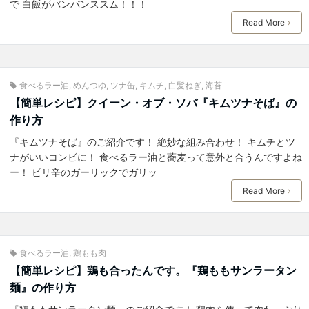
で 白飯がバンバンススム！！！
Read More
食べるラー油
,
めんつゆ
,
ツナ缶
,
キムチ
,
白髪ねぎ
,
海苔
【簡単レシピ】クイーン・オブ・ソバ『キムツナそば』の
作り方
『キムツナそば』のご紹介です！ 絶妙な組み合わせ！ キムチとツ
ナがいいコンビに！ 食べるラー油と蕎麦って意外と合うんですよね
ー！ ピリ辛のガーリックでガリッ
Read More
食べるラー油
,
鶏もも肉
【簡単レシピ】鶏も合ったんです。『鶏ももサンラータン
麺』の作り方