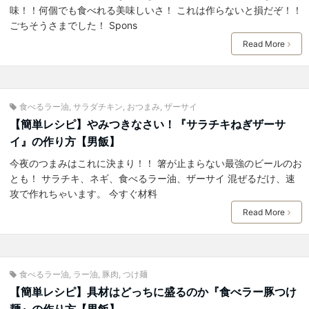
味！！何個でも食べれる美味しいさ！ これは作らないと損だぞ！！
ごちそうさまでした！ Spons
Read More
食べるラー油
,
サラダチキン
,
おつまみ
,
ザーサイ
【簡単レシピ】やみつきなさい！『サラチキねぎザーサ
イ』の作り方【男飯】
今夜のつまみはこれに決まり！！ 箸が止まらない最強のビールのお
とも！ サラチキ、ネギ、食べるラー油、ザーサイ 混ぜるだけ、速
攻で作れちゃいます。 今すぐ材料
Read More
食べるラー油
,
ラー油
,
豚肉
,
つけ麺
【簡単レシピ】具材はどっちに盛るのか『食べラー豚つけ
麺』の作り方【男飯】