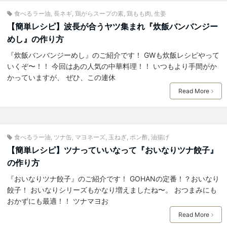
食べるラー油
,
長ネギ
,
鶏がらスープの素
,
鶏もも肉
,
生姜
【簡単レシピ】波長が合うヤツ集まれ『炊飯バンバンジー
めし』の作り方
『炊飯バンバンジーめし』のご紹介です！ GWも炊飯レシピやって
いくぞ〜！！ 今回はあの人気の中華料理！！ いつもより手間がか
かっていますが、 ぜひ、この連休
Read More
食べるラー油
,
ツナ缶
,
マヨネーズ
,
玉ねぎ
,
ポン酢
,
油揚げ
【簡単レシピ】ツナっていいなって『おいなりツナ餃子』
の作り方
『おいなりツナ餃子』のご紹介です！ GOHANの定番！？おいなり
餃子！ おいなりシリーズもかなり増えましたね〜。 おつまみにも
おかずにも最適！！ ツナマヨお
Read More