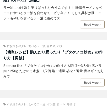
ラー油につけ麺？ 実はばっちり合うんです！！ 味噌ラーメンをベ
ースに食べるラー油を合わせて、ピリ辛に！ そして具材は豚・ニ
ラ・もやしを食べるラー油に絡めてス
Read More
すき焼きのタレ
,
食べるラー油
,
青ネギ
,
バター
【簡単レシピ】跳んだり踊ったり『ブタケノコ炒め』の作
り方【男飯】
Sponsor link 「ブタケノコ炒め」の作り方 材料(1〜3人分) 豚バラ
肉：250g たけのこ水煮：1/2個 塩：適量 胡椒：適量 青ネギ：お好
みで
Read More
すき焼きのタレ
,
食べるラー油
,
ポン酢
,
青ネギ
,
厚揚げ