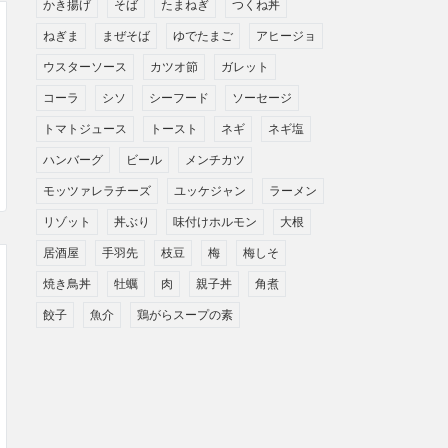
かき揚げ
そば
たまねぎ
つくね丼
ねぎま
まぜそば
ゆでたまご
アヒージョ
ウスターソース
カツオ節
ガレット
コーラ
シソ
シーフード
ソーセージ
トマトジュース
トースト
ネギ
ネギ塩
ハンバーグ
ビール
メンチカツ
モッツァレラチーズ
ユッケジャン
ラーメン
リゾット
丼ぶり
味付けホルモン
大根
居酒屋
手羽先
枝豆
梅
梅しそ
焼き鳥丼
牡蠣
肉
親子丼
角煮
餃子
魚介
鶏がらスープの素