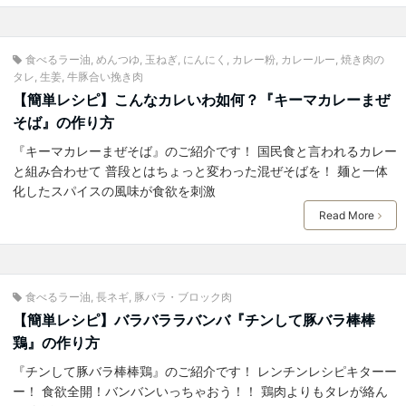
食べるラー油
,
めんつゆ
,
玉ねぎ
,
にんにく
,
カレー粉
,
カレールー
,
焼き肉の
タレ
,
生姜
,
牛豚合い挽き肉
【簡単レシピ】こんなカレいわ如何？『キーマカレーまぜ
そば』の作り方
『キーマカレーまぜそば』のご紹介です！ 国民食と言われるカレー
と組み合わせて 普段とはちょっと変わった混ぜそばを！ 麺と一体
化したスパイスの風味が食欲を刺激
Read More
食べるラー油
,
長ネギ
,
豚バラ・ブロック肉
【簡単レシピ】バラバララバンバ『チンして豚バラ棒棒
鶏』の作り方
『チンして豚バラ棒棒鶏』のご紹介です！ レンチンレシピキターー
ー！ 食欲全開！バンバンいっちゃおう！！ 鶏肉よりもタレが絡ん