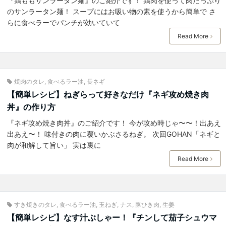
『鶏ももサンラータン麺』のご紹介です！ 鶏肉を使って肉たっぷり
のサンラータン麺！ スープにはお吸い物の素を使うから簡単で さ
らに食べラーでパンチが効いていて
Read More
焼肉のタレ
,
食べるラー油
,
長ネギ
【簡単レシピ】ねぎらって好きなだけ『ネギ攻め焼き肉
丼』の作り方
『ネギ攻め焼き肉丼』のご紹介です！ 今が攻め時じゃ〜〜！出あえ
出あえ〜！ 味付きの肉に覆いかぶさるねぎ。 次回GOHAN「ネギと
肉が和解して旨い」 実は裏に
Read More
すき焼きのタレ
,
食べるラー油
,
玉ねぎ
,
ナス
,
豚ひき肉
,
生姜
【簡単レシピ】なす汁ぶしゃー！『チンして茄子シュウマ