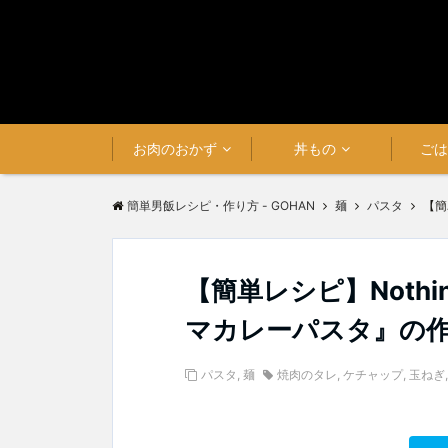
お肉のおかず
丼もの
ご
簡単男飯レシピ・作り方 - GOHAN
麺
パスタ
【簡
【簡単レシピ】Nothing
マカレーパスタ』の
パスタ
,
麺
焼肉のタレ
,
ケチャップ
,
玉ねぎ