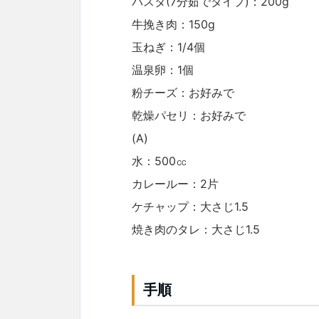
パスタ(7分茹でタイプ)：200g
牛挽き肉：150g
玉ねぎ：1/4個
温泉卵：1個
粉チーズ：お好みで
乾燥パセリ：お好みで
(A)
水：500㏄
カレールー：2片
ケチャップ：大さじ1.5
焼き肉のタレ：大さじ1.5
手順