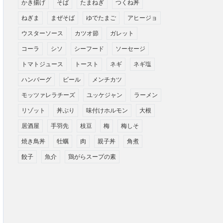
かき揚げ
そば
たまねぎ
つくね丼
ねぎま
まぜそば
ゆでたまご
アヒージョ
ウスターソース
カツオ節
ガレット
コーラ
シソ
シーフード
ソーセージ
トマトジュース
トースト
ネギ
ネギ塩
ハンバーグ
ビール
メンチカツ
モッツァレラチーズ
ユッケジャン
ラーメン
リゾット
丼ぶり
味付けホルモン
大根
居酒屋
手羽先
枝豆
梅
梅しそ
焼き鳥丼
牡蠣
肉
親子丼
角煮
餃子
魚介
鶏がらスープの素