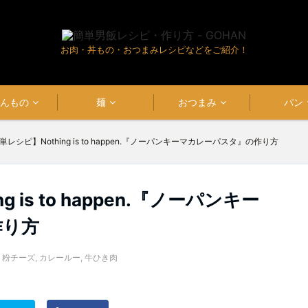
お肉・丼もの・おつまみレシピなどをご紹介！
はんもの
麺
おつまみ
パン
単レシピ】Nothing is to happen.『ノーパンキーマカレーパスタ』の作り方
 is to happen.『ノーパンキー
作り方
,
粉チーズ
,
カレールー
,
牛ひき肉