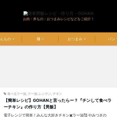
お肉・丼もの・おつまみレシピなどをご紹介！
はんもの
麺
おつまみ
パン
食べるラー油
,
ラー油
,
レンチン
,
チキン
【簡単レシピ】GOHANと言ったらー？『チンして食べラ
ーチキン』の作り方【男飯】
電子レンジで簡単！みんな大好きチキン✖️ラー油🥰 やみつきの