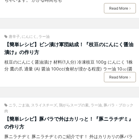
Read More
唐辛子
,
にんにく
,
ラー油
【簡単レシピ】ビン漬け軍団結成！『枝豆のにんにく醤油
漬け』の作り方
枝豆のにんにく醤油漬け 材料(1人分) 冷凍枝豆 100g にんにく 1株
分 鷹の爪 適量 (A) 醤油 100cc(食材が浸かる程度) ラー油 10㏄(醤
Read More
ニラ
,
ごま油
,
スライスチーズ
,
鶏がらスープの素
,
ラー油
,
豚バラ・ブロック
肉
【簡単レシピ】豚バラで外はカリっと！『豚ニラチヂミ』
の作り方
豚ニラチヂミ 豚ニラチヂミのご紹介です！ 外はカリカリの豚バラ