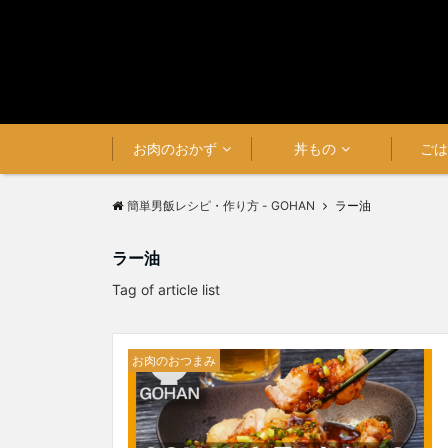
お肉のおかず
丼もの
ご
簡単男飯レシピ・作り方 - GOHAN
ラー油
ラー油
Tag of article list
お肉のおつまみ