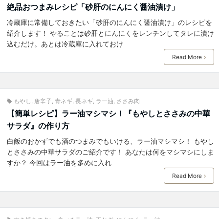
絶品おつまみレシピ「砂肝のにんにく醤油漬け」
冷蔵庫に常備しておきたい「砂肝のにんにく醤油漬け」のレシピを
紹介します！ やることは砂肝とにんにくをレンチンしてタレに漬け
込むだけ。あとは冷蔵庫に入れておけ
Read More
もやし
,
唐辛子
,
青ネギ
,
長ネギ
,
ラー油
,
ささみ肉
【簡単レシピ】ラー油マシマシ！『もやしとささみの中華
サラダ』の作り方
白飯のおかずでも酒のつまみでもいける、ラー油マシマシ！ もやし
とささみの中華サラダのご紹介です！ あなたは何をマシマシにしま
すか？ 今回はラー油を多めに入れ
Read More