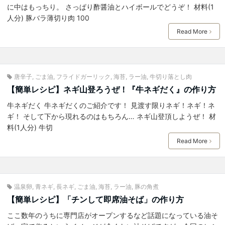
に中はもっちり。 さっぱり酢醤油とハイボールでどうぞ！ 材料(1
人分) 豚バラ薄切り肉 100
Read More
唐辛子
,
ごま油
,
フライドガーリック
,
海苔
,
ラー油
,
牛切り落とし肉
【簡単レシピ】ネギ山登ろうぜ！『牛ネギだく』の作り方
牛ネギだく 牛ネギだくのご紹介です！ 見渡す限りネギ！ネギ！ネ
ギ！ そして下から現れるのはもちろん… ネギ山登頂しようぜ！ 材
料(1人分) 牛切
Read More
温泉卵
,
青ネギ
,
長ネギ
,
ごま油
,
海苔
,
ラー油
,
豚の角煮
【簡単レシピ】「チンして即席油そば」の作り方
ここ数年のうちに専門店がオープンするなど話題になっている油そ