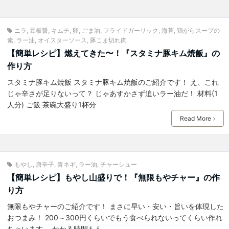
ニラ
,
豆板醤
,
キムチ
,
卵
,
ごま油
,
フライドガーリック
,
海苔
,
鶏がらスープの
素
,
ラー油
,
オイスターソース
,
豚こま切れ肉
【簡単レシピ】燃えてきた〜！『スタミナ豚キム焼飯』の
作り方
スタミナ豚キム焼飯 スタミナ豚キム焼飯のご紹介です！ え、これ
じゃ辛さが足りないって？ じゃあすかさず追いラー油だ！ 材料(1
人分) ご飯 茶碗大盛り1杯分
Read More
もやし
,
唐辛子
,
青ネギ
,
ラー油
,
チャーシュー
【簡単レシピ】もやし山盛りで！『無限もやチャー』の作
り方
無限もやチャーのご紹介です！ まさに早い・安い・旨いを体現した
おつまみ！ 200～300円くらいでもう食べられないってくらい作れ
ちゃいます。 かかる時間もも