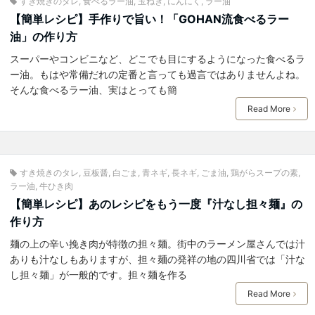
すき焼きのタレ
,
食べるラー油
,
玉ねぎ
,
にんにく
,
ラー油
【簡単レシピ】手作りで旨い！「GOHAN流食べるラー
油」の作り方
スーパーやコンビニなど、どこでも目にするようになった食べるラ
ー油。もはや常備だれの定番と言っても過言ではありませんよね。
そんな食べるラー油、実はとっても簡
Read More
すき焼きのタレ
,
豆板醤
,
白ごま
,
青ネギ
,
長ネギ
,
ごま油
,
鶏がらスープの素
,
ラー油
,
牛ひき肉
【簡単レシピ】あのレシピをもう一度『汁なし担々麺』の
作り方
麺の上の辛い挽き肉が特徴の担々麺。街中のラーメン屋さんでは汁
ありも汁なしもありますが、担々麺の発祥の地の四川省では「汁な
し担々麺」が一般的です。担々麺を作る
Read More