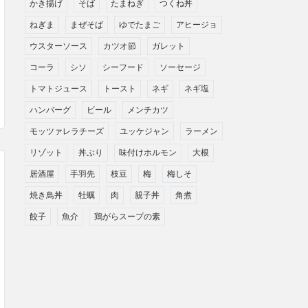
かき揚げ
そば
たまねぎ
つくね丼
ねぎま
まぜそば
ゆでたまご
アヒージョ
ウスターソース
カツオ節
ガレット
コーラ
シソ
シーフード
ソーセージ
トマトジュース
トースト
ネギ
ネギ塩
ハンバーグ
ビール
メンチカツ
モッツァレラチーズ
ユッケジャン
ラーメン
リゾット
丼ぶり
味付けホルモン
大根
居酒屋
手羽先
枝豆
梅
梅しそ
焼き鳥丼
牡蠣
肉
親子丼
角煮
餃子
魚介
鶏がらスープの素