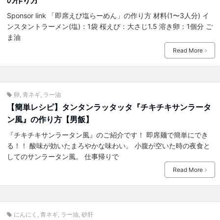
Sponsor link 「即席えび塩らーめん」の作り方 材料(1〜3人分) イ
ンスタントラーメン(塩)：1袋 桜えび：大さじ1.5 溶き卵：1個分 ご
ま油
Read More
卵
,
青ネギ
,
ラー油
【簡単レシピ】タンタンラッタッタ『チキチキサンラータ
ン風』の作り方【男飯】
『チキチキサンラータン風』のご紹介です！ 即席麺で簡単にでき
る！！ 酸味が効いたまろやかな味わい。 小腹が空いた時の夜食と
してのサンラータン風。 仕事帰りで
Read More
にんにく
,
青ネギ
,
ラー油
,
砂肝