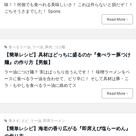
味！！何個でも食べれる美味しいさ！ これは作らないと損だぞ！！
ごちそうさまでした！ Spons
Read More
食べるラー油
,
ラー油
,
豚肉
,
つけ麺
【簡単レシピ】具材はどっちに盛るのか『食べラー豚つけ
麺』の作り方【男飯】
ラー油につけ麺？ 実はばっちり合うんです！！ 味噌ラーメンをベ
ースに食べるラー油を合わせて、ピリ辛に！ そして具材は豚・ニ
ラ・もやしを食べるラー油に絡めてス
Read More
青ネギ
,
エビ
,
ラー油
,
即席ラーメン
【簡単レシピ】海老の香り広がる『即席えび塩らーめん』
の作り方