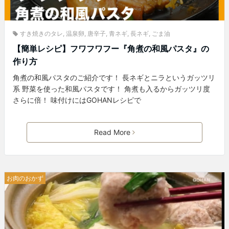
すき焼きのタレ
,
温泉卵
,
唐辛子
,
青ネギ
,
長ネギ
,
ごま油
【簡単レシピ】フワフワフー『角煮の和風パスタ』の
作り方
角煮の和風パスタのご紹介です！ 長ネギとニラというガッツリ
系 野菜を使った和風パスタです！ 角煮も入るからガッツリ度
さらに倍！ 味付けにはGOHANレシピで
Read More
お肉のおかず