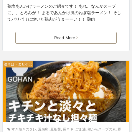
鶏塩あんかけラーメンのご紹介です！ あれ、なんかスープ
に、、とろみが！ まるであんかけ風のねぎ塩ラーメン！ そし
てパリパリに焼いた鶏肉がうまーーい！！ 鶏肉
Read More
油そば・まぜそば
すき焼きのタレ
,
温泉卵
,
豆板醤
,
長ネギ
,
ごま油
,
鶏がらスープの素
,
豚