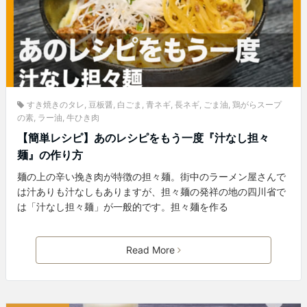
すき焼きのタレ
,
豆板醤
,
白ごま
,
青ネギ
,
長ネギ
,
ごま油
,
鶏がらスープ
の素
,
ラー油
,
牛ひき肉
【簡単レシピ】あのレシピをもう一度『汁なし担々
麺』の作り方
麺の上の辛い挽き肉が特徴の担々麺。街中のラーメン屋さんで
は汁ありも汁なしもありますが、担々麺の発祥の地の四川省で
は「汁なし担々麺」が一般的です。担々麺を作る
Read More