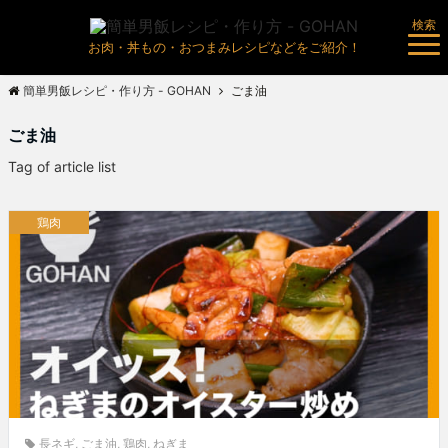
検索
お肉・丼もの・おつまみレシピなどをご紹介！
簡単男飯レシピ・作り方 - GOHAN
ごま油
ごま油
Tag of article list
鶏肉
長ネギ
,
ごま油
,
鶏肉
,
ねぎま