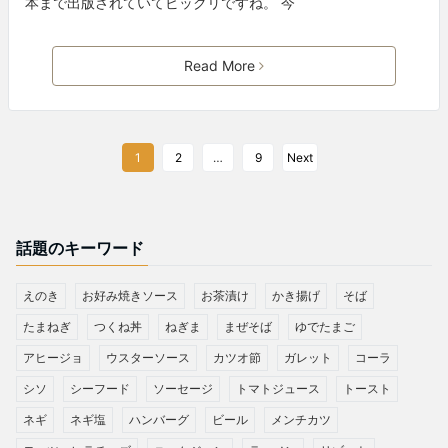
本まで出版されていてビックリですね。 今
Read More
1
2
…
9
Next
話題のキーワード
えのき
お好み焼きソース
お茶漬け
かき揚げ
そば
たまねぎ
つくね丼
ねぎま
まぜそば
ゆでたまご
アヒージョ
ウスターソース
カツオ節
ガレット
コーラ
シソ
シーフード
ソーセージ
トマトジュース
トースト
ネギ
ネギ塩
ハンバーグ
ビール
メンチカツ