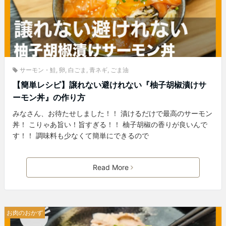
サーモン・鮭
,
卵
,
白ごま
,
青ネギ
,
ごま油
【簡単レシピ】譲れない避けれない『柚子胡椒漬けサ
ーモン丼』の作り方
みなさん、お待たせしました！！ 漬けるだけで最高のサーモン
丼！ こりゃあ旨い！旨すぎる！！ 柚子胡椒の香りが良いんで
す！！ 調味料も少なくて簡単にできるので
Read More
お肉のおかず