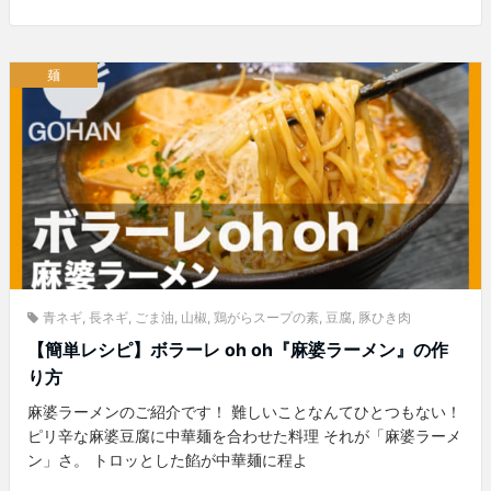
麺
青ネギ
,
長ネギ
,
ごま油
,
山椒
,
鶏がらスープの素
,
豆腐
,
豚ひき肉
【簡単レシピ】ボラーレ oh oh『麻婆ラーメン』の作
り方
麻婆ラーメンのご紹介です！ 難しいことなんてひとつもない！
ピリ辛な麻婆豆腐に中華麺を合わせた料理 それが「麻婆ラーメ
ン」さ。 トロッとした餡が中華麺に程よ