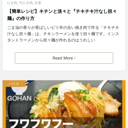
ひき肉
,
牛ひき肉
,
生姜
【簡単レシピ】キチンと淡々と『チキチキ汁なし担々
麺』の作り方
ごま油の香りが香ばしいピリ辛の合い挽き肉で作る「チキチキ
汁なし担々麺」は、チキンラーメンを使う担々麺です。インス
タントラーメンから担々麺が作れるのはうれしい
Read More
パスタ