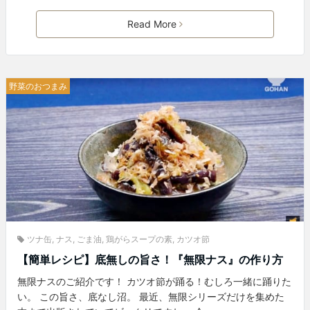
Read More
野菜のおつまみ
ツナ缶
,
ナス
,
ごま油
,
鶏がらスープの素
,
カツオ節
【簡単レシピ】底無しの旨さ！『無限ナス』の作り方
無限ナスのご紹介です！ カツオ節が踊る！むしろ一緒に踊りた
い。 この旨さ、底なし沼。 最近、無限シリーズだけを集めた