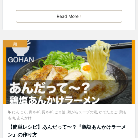
Read More
麺
にんにく
,
青ネギ
,
長ネギ
,
ごま油
,
鶏がらスープの素
,
ゆでたまご
,
鶏も
も肉
,
あんかけ
【簡単レシピ】あんだって〜？『鶏塩あんかけラーメ
ン』の作り方