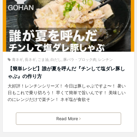
青ネギ
,
長ネギ
,
ごま油
,
白だし
,
豚バラ・ブロック肉
,
レンチン
【簡単レシピ】誰が夏を呼んだ『チンして塩ダレ豚し
ゃぶ』の作り方
大好評！レンチンシリーズ！ 今日は豚しゃぶですよ〜！ 暑い
日もこれで乗り切ろう！ 早くて簡単で旨いんです！ 美味しい
のにレンジだけで楽チン！ ネギ塩が食欲そ
Read More