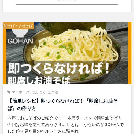
油そば・まぜそば
マヨネーズ
,
にんにく
,
ごま油
【簡単レシピ】即つくらなければ！『即席しお油そ
ば』の作り方
即席しお油そばのご紹介です！ 即席ラーメンで簡単油そば！
今回は塩味を使ってあっさり…？ とはいかないのがGOHANで
した(笑) 見た目のヘルシーさに騙され