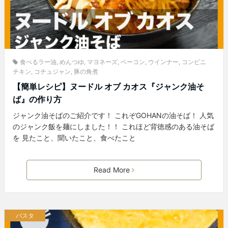
食べるラー油
,
めんつゆ
,
マヨネーズ
,
ベーコン
,
ウインナー
,
コンビニ
チキン
,
コチュジャン
,
豚の角煮
【簡単レシピ】ヌードル オブ カオス『ジャンク油そ
ば』の作り方
ジャンク油そばのご紹介です！ これぞGOHANの油そば！ 人気
のジャンク飯を麺にしました！！ これほど背徳感のある油そば
を 見たこと、聞いたこと、食べたこと
Read More
パスタ