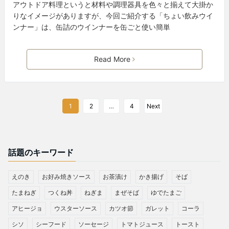
アウトドア料理というと材料や調理器具を色々と揃えて大掛か
りなイメージがありますが、今回ご紹介する「ちょい飲みウイ
ンナー」は、缶詰のウインナーを缶ごと使い簡単
Read More
1
2
…
4
Next
話題のキーワード
えのき
お好み焼きソース
お茶漬け
かき揚げ
そば
たまねぎ
つくね丼
ねぎま
まぜそば
ゆでたまご
アヒージョ
ウスターソース
カツオ節
ガレット
コーラ
シソ
シーフード
ソーセージ
トマトジュース
トースト