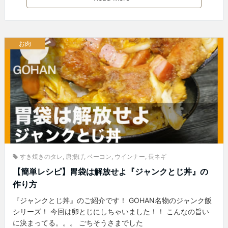
お肉
すき焼きのタレ
,
唐揚げ
,
ベーコン
,
ウインナー
,
長ネギ
【簡単レシピ】胃袋は解放せよ『ジャンクとじ丼』の
作り方
『ジャンクとじ丼』のご紹介です！ GOHAN名物のジャンク飯
シリーズ！ 今回は卵とじにしちゃいました！！ こんなの旨い
に決まってる。。。 ごちそうさまでした