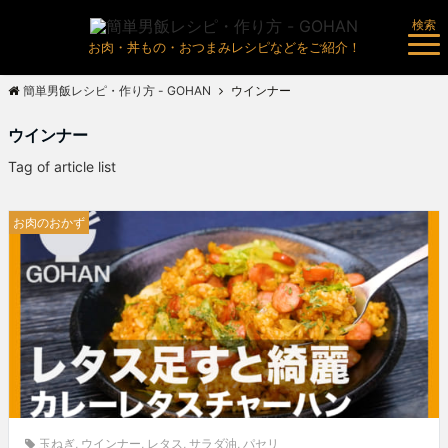
検索
お肉・丼もの・おつまみレシピなどをご紹介！
簡単男飯レシピ・作り方 - GOHAN
ウインナー
ウインナー
Tag of article list
お肉のおかず
玉ねぎ
,
ウインナー
,
レタス
,
サラダ油
,
パセリ