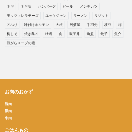
ネギ
ネギ塩
ハンバーグ
ビール
メンチカツ
モッツァレラチーズ
ユッケジャン
ラーメン
リゾット
丼ぶり
味付けホルモン
大根
居酒屋
手羽先
枝豆
梅
梅しそ
焼き鳥丼
牡蠣
肉
親子丼
角煮
餃子
魚介
鶏がらスープの素
お肉のおかず
鶏肉
豚肉
牛肉
ごはんもの