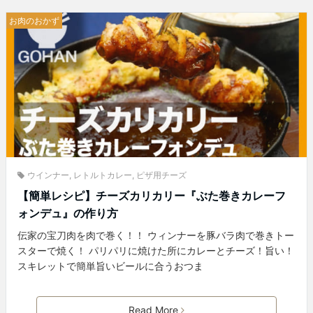
お肉のおかず
ウインナー
,
レトルトカレー
,
ピザ用チーズ
【簡単レシピ】チーズカリカリー『ぶた巻きカレーフ
ォンデュ』の作り方
伝家の宝刀肉を肉で巻く！！ ウィンナーを豚バラ肉で巻きトー
スターで焼く！ パリパリに焼けた所にカレーとチーズ！旨い！
スキレットで簡単旨いビールに合うおつま
Read More