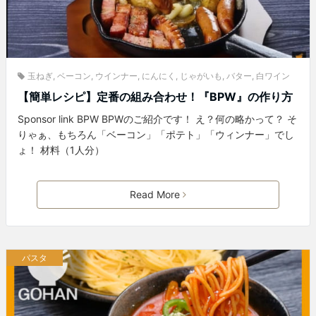
玉ねぎ
,
ベーコン
,
ウインナー
,
にんにく
,
じゃがいも
,
バター
,
白ワイン
【簡単レシピ】定番の組み合わせ！『BPW』の作り方
Sponsor link BPW BPWのご紹介です！ え？何の略かって？ そ
りゃぁ、もちろん「ベーコン」「ポテト」「ウィンナー」でし
ょ！ 材料（1人分）
Read More
パスタ