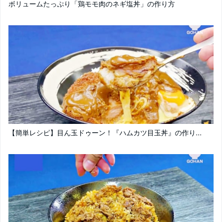
ボリュームたっぷり「鶏モモ肉のネギ塩丼」の作り方
【簡単レシピ】目ん玉ドゥーン！『ハムカツ目玉丼』の作り...