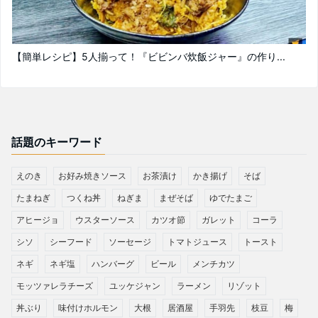
【簡単レシピ】5人揃って！『ビビンバ炊飯ジャー』の作り...
話題のキーワード
えのき
お好み焼きソース
お茶漬け
かき揚げ
そば
たまねぎ
つくね丼
ねぎま
まぜそば
ゆでたまご
アヒージョ
ウスターソース
カツオ節
ガレット
コーラ
シソ
シーフード
ソーセージ
トマトジュース
トースト
ネギ
ネギ塩
ハンバーグ
ビール
メンチカツ
モッツァレラチーズ
ユッケジャン
ラーメン
リゾット
丼ぶり
味付けホルモン
大根
居酒屋
手羽先
枝豆
梅