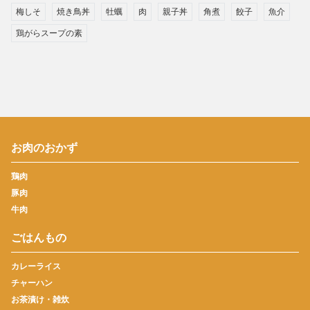
梅しそ
焼き鳥丼
牡蠣
肉
親子丼
角煮
餃子
魚介
鶏がらスープの素
お肉のおかず
鶏肉
豚肉
牛肉
ごはんもの
カレーライス
チャーハン
お茶漬け・雑炊