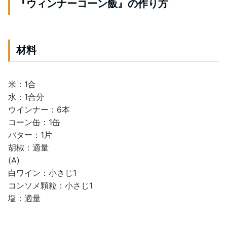
『ウィンナーコーン飯』の作り方
材料
米：1合
水：1合分
ウインナー：6本
コーン缶：1缶
バター：1片
胡椒：適量
(A)
白ワイン：小さじ1
コンソメ顆粒：小さじ1
塩：適量