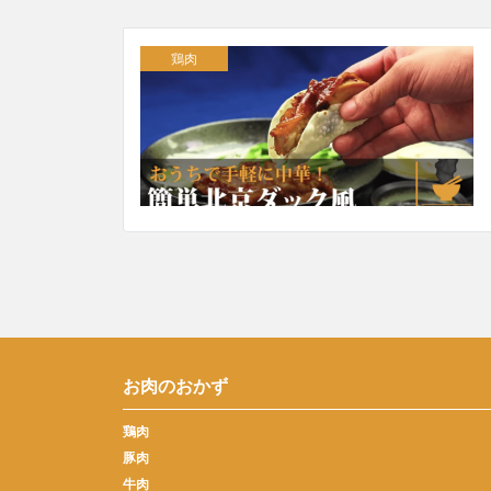
鶏肉
お肉のおかず
鶏肉
豚肉
牛肉