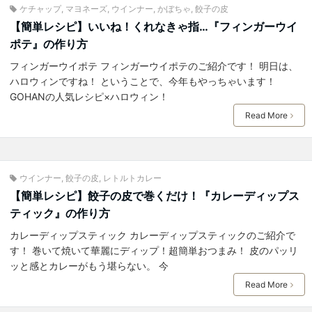
ケチャップ
,
マヨネーズ
,
ウインナー
,
かぼちゃ
,
餃子の皮
【簡単レシピ】いいね！くれなきゃ指…『フィンガーウイ
ポテ』の作り方
フィンガーウイポテ フィンガーウイポテのご紹介です！ 明日は、
ハロウィンですね！ ということで、今年もやっちゃいます！
GOHANの人気レシピ×ハロウィン！
Read More
ウインナー
,
餃子の皮
,
レトルトカレー
【簡単レシピ】餃子の皮で巻くだけ！『カレーディップス
ティック』の作り方
カレーディップスティック カレーディップスティックのご紹介で
す！ 巻いて焼いて華麗にディップ！超簡単おつまみ！ 皮のパッリ
ッと感とカレーがもう堪らない。 今
Read More