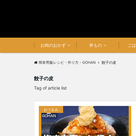
お肉のおかず
丼もの
ご
簡単男飯レシピ・作り方 - GOHAN
餃子の皮
餃子の皮
Tag of article list
おつまみ