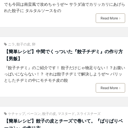
でも今回は南蛮風で攻めちゃうぜ〜 サラダ油でカリッカリにあげら
れた餃子に タルタルソースをの
Read More
ニラ
,
餃子の皮
,
卵
【簡単レシピ】中間でくっついた『餃子チヂミ』の作り方
【男飯】
『餃子チヂミ』のご紹介です！ 餃子だけじゃ物足りない！？お腹い
っぱいにならない！？ それは餃子チヂミで解決しようぜ〜 パリッ
としたチヂミの中にモチモチ皮の餃
Read More
ケチャップ
,
ベーコン
,
餃子の皮
,
マスタード
,
スライスチーズ
【簡単レシピ】餃子の皮とチーズで巻いて。『ぱりぱりベ
ーコン』の作り方