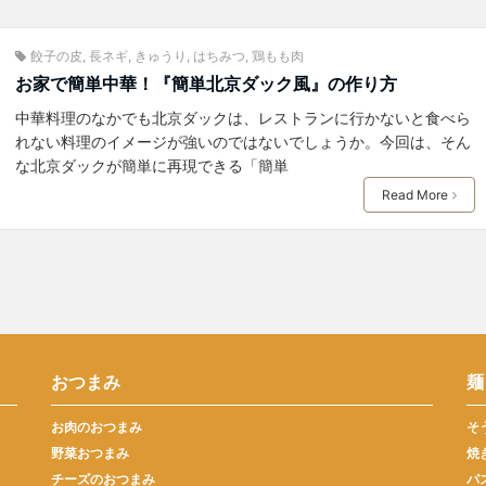
餃子の皮
,
長ネギ
,
きゅうり
,
はちみつ
,
鶏もも肉
お家で簡単中華！『簡単北京ダック風』の作り方
中華料理のなかでも北京ダックは、レストランに行かないと食べら
れない料理のイメージが強いのではないでしょうか。今回は、そん
な北京ダックが簡単に再現できる「簡単
Read More
おつまみ
麺
お肉のおつまみ
そ
野菜おつまみ
焼
チーズのおつまみ
パ