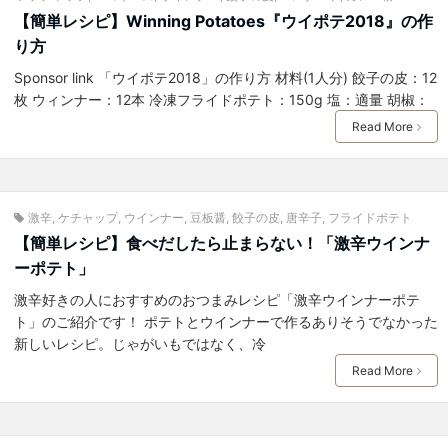
【簡単レシピ】Winning Potatoes『ウイポテ2018』の作
り方
Sponsor link 「ウイポテ2018」の作り方 材料(1人分) 餃子の皮：12
枚 ウィンナー：12本 冷凍フライドポテト：150g 塩：適量 胡椒：
Read More
激辛
,
ケチャップ
,
ウインナー
,
豆板醤
,
餃子の皮
,
唐辛子
,
フライドポテト
【簡単レシピ】食べだしたら止まらない！「激辛ウインナ
ーポテト」
激辛好きの人におすすめのおつまみレシピ「激辛ウインナーポテ
ト」のご紹介です！ ポテトとウインナーで作るありそうでなかった
新しいレシピ。じゃがいもではなく、冷
Read More