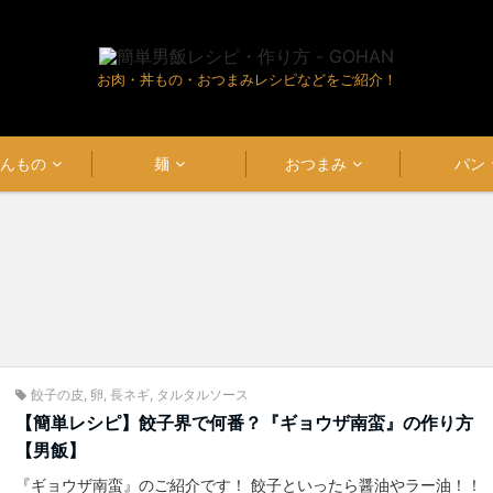
お肉・丼もの・おつまみレシピなどをご紹介！
はんもの
麺
おつまみ
パン
餃子の皮
,
卵
,
長ネギ
,
タルタルソース
【簡単レシピ】餃子界で何番？『ギョウザ南蛮』の作り方
【男飯】
『ギョウザ南蛮』のご紹介です！ 餃子といったら醤油やラー油！！