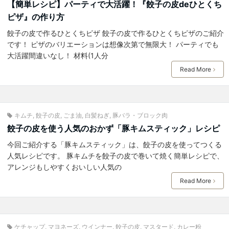
【簡単レシピ】パーティで大活躍！『餃子の皮deひとくち
ピザ』の作り方
餃子の皮で作るひとくちピザ 餃子の皮で作るひとくちピザのご紹介
です！ ピザのバリエーションは想像次第で無限大！ パーティでも
大活躍間違いなし！ 材料(1人分
Read More
キムチ
,
餃子の皮
,
ごま油
,
白髪ねぎ
,
豚バラ・ブロック肉
餃子の皮を使う人気のおかず「豚キムスティック」レシピ
今回ご紹介する「豚キムスティック」は、餃子の皮を使ってつくる
人気レシピです。 豚キムチを餃子の皮で巻いて焼く簡単レシピで、
アレンジもしやすくおいしい人気の
Read More
ケチャップ
,
マヨネーズ
,
ウインナー
,
餃子の皮
,
マスタード
,
カレー粉