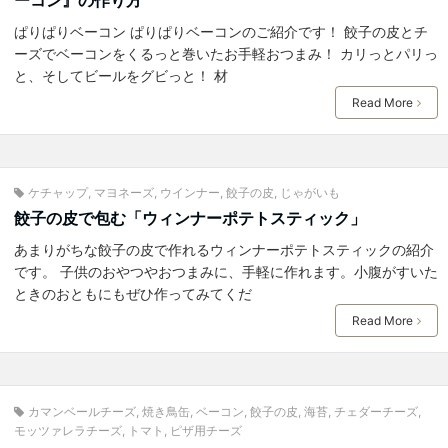
ぱりぱりベーコン ぱりぱりベーコンのご紹介です！ 餃子の皮とチ
ーズでベーコンをくるっと巻いたお手軽おつまみ！ カリっとパリっ
と、そしてビールをグビっと！ 材
Read More
ケチャップ
,
マヨネーズ
,
ウインナー
,
餃子の皮
,
じゃがいも
餃子の皮で包む「ウィンナーポテトスティック」
あまりがちな餃子の皮で作れるウィンナーポテトスティックの紹介
です。 子供のおやつやおつまみに、手軽に作れます。小腹がすいた
ときのおともにもぜひ作ってみてくだ
Read More
カマンベールチーズ
,
焼き鳥缶
,
ベーコン
,
餃子の皮
,
海苔
,
チェダーチーズ
,
モッツァレラチーズ
,
トマト
,
ピザ用チーズ