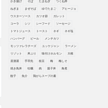
かき揚げ
そば
たまねぎ
つくね丼
ねぎま
まぜそば
ゆでたまご
アヒージョ
ウスターソース
カツオ節
ガレット
コーラ
シソ
シーフード
ソーセージ
トマトジュース
トースト
ネギ
ネギ塩
ハンバーグ
ビール
メンチカツ
モッツァレラチーズ
ユッケジャン
ラーメン
リゾット
丼ぶり
味付けホルモン
大根
居酒屋
手羽先
枝豆
梅
梅しそ
焼き鳥丼
牡蠣
肉
親子丼
角煮
餃子
魚介
鶏がらスープの素