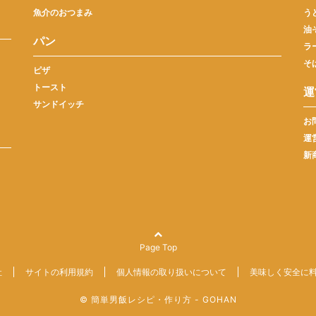
魚介のおつまみ
う
油
パン
ラ
そ
ピザ
トースト
運
サンドイッチ
お
運
新
Page Top
社
サイトの利用規約
個人情報の取り扱いについて
美味しく安全に
© 簡単男飯レシピ・作り方 - GOHAN