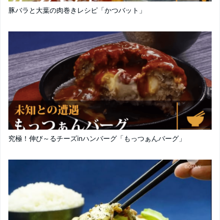
豚バラと大葉の肉巻きレシピ「かつバット」
究極！伸び～るチーズinハンバーグ「もっつぁんバーグ」