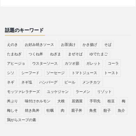
話題のキーワード
えのき
お好み焼きソース
お茶漬け
かき揚げ
そば
たまねぎ
つくね丼
ねぎま
まぜそば
ゆでたまご
アヒージョ
ウスターソース
カツオ節
ガレット
コーラ
シソ
シーフード
ソーセージ
トマトジュース
トースト
ネギ
ネギ塩
ハンバーグ
ビール
メンチカツ
モッツァレラチーズ
ユッケジャン
ラーメン
リゾット
丼ぶり
味付けホルモン
大根
居酒屋
手羽先
枝豆
梅
梅しそ
焼き鳥丼
牡蠣
肉
親子丼
角煮
餃子
魚介
鶏がらスープの素