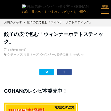
検索
お肉・丼もの・おつまみレシピなどをご紹介！
お肉のおかず
餃子の皮で包む「ウィンナーポテトスティック」
餃子の皮で包む「ウィンナーポテトスティッ
ク」
お肉のおかず
ケチャップ
,
マヨネーズ
,
ウインナー
,
餃子の皮
,
じゃがいも
GOHANのレシピ本発売中！