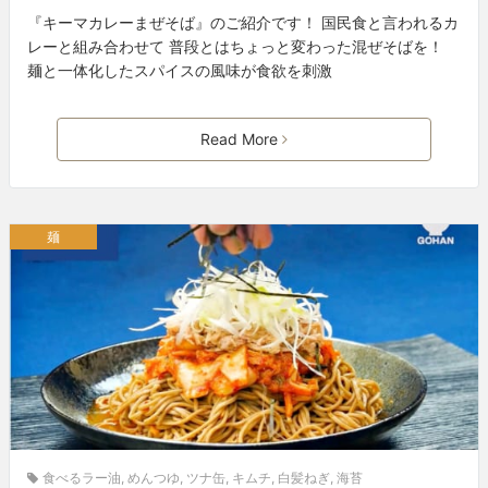
『キーマカレーまぜそば』のご紹介です！ 国民食と言われるカ
レーと組み合わせて 普段とはちょっと変わった混ぜそばを！
麺と一体化したスパイスの風味が食欲を刺激
Read More
麺
食べるラー油
,
めんつゆ
,
ツナ缶
,
キムチ
,
白髪ねぎ
,
海苔