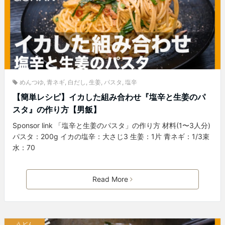
めんつゆ
,
青ネギ
,
白だし
,
生姜
,
パスタ
,
塩辛
【簡単レシピ】イカした組み合わせ『塩辛と生姜のパ
スタ』の作り方【男飯】
Sponsor link 「塩辛と生姜のパスタ」の作り方 材料(1〜3人分)
パスタ：200g イカの塩辛：大さじ3 生姜：1片 青ネギ：1/3束
水：70
Read More
うどん