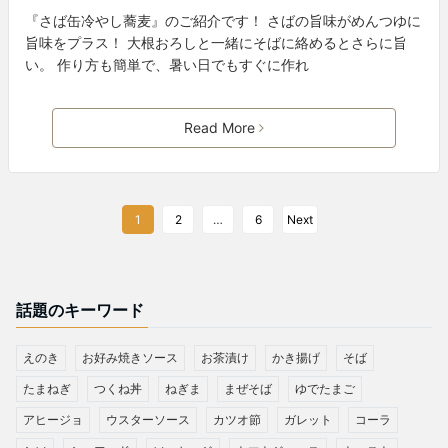
『さば缶冷やし蕎麦』のご紹介です！ さばの旨味がめんつゆに
旨味をプラス！ 大根おろしと一緒にそばに絡めるとさらに旨
い。 作り方も簡単で、暑い日でもすぐに作れ
Read More
1
2
…
6
Next
話題のキーワード
えのき
お好み焼きソース
お茶漬け
かき揚げ
そば
たまねぎ
つくね丼
ねぎま
まぜそば
ゆでたまご
アヒージョ
ウスターソース
カツオ節
ガレット
コーラ