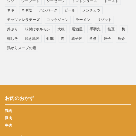
シソ
シーフード
ソーセージ
トマトジュース
トースト
ネギ
ネギ塩
ハンバーグ
ビール
メンチカツ
モッツァレラチーズ
ユッケジャン
ラーメン
リゾット
丼ぶり
味付けホルモン
大根
居酒屋
手羽先
枝豆
梅
梅しそ
焼き鳥丼
牡蠣
肉
親子丼
角煮
餃子
魚介
鶏がらスープの素
お肉のおかず
鶏肉
豚肉
牛肉