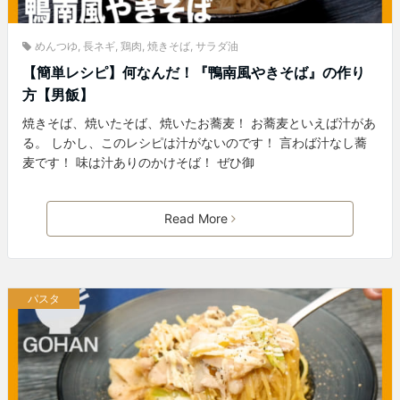
めんつゆ
,
長ネギ
,
鶏肉
,
焼きそば
,
サラダ油
【簡単レシピ】何なんだ！『鴨南風やきそば』の作り
方【男飯】
焼きそば、焼いたそば、焼いたお蕎麦！ お蕎麦といえば汁があ
る。 しかし、このレシピは汁がないのです！ 言わば汁なし蕎
麦です！ 味は汁ありのかけそば！ ぜひ御
Read More
パスタ