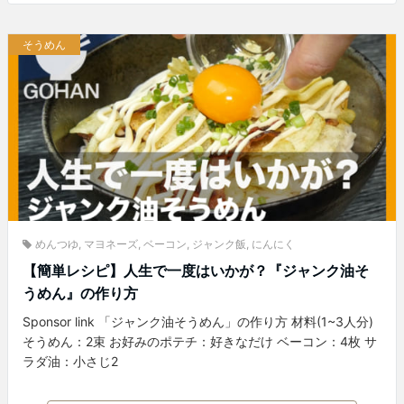
そうめん
めんつゆ
,
マヨネーズ
,
ベーコン
,
ジャンク飯
,
にんにく
【簡単レシピ】人生で一度はいかが？『ジャンク油そ
うめん』の作り方
Sponsor link 「ジャンク油そうめん」の作り方 材料(1~3人分)
そうめん：2束 お好みのポテチ：好きなだけ ベーコン：4枚 サ
ラダ油：小さじ2