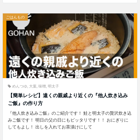
ごはんもの
めんつゆ
,
大葉
,
味噌
,
明太子
【簡単レシピ】遠くの親戚より近くの『他人炊き込み
ご飯』の作り方
『他人炊き込みご飯』のご紹介です！ 鮭と明太子の贅沢炊き込
みご飯です！ 明日の父の日にもピッタリです！！ おにぎりに
してもよし！ 出しを入れてお茶漬けにして