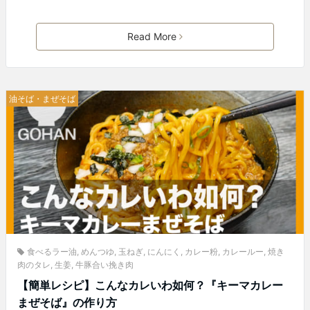
Read More
油そば・まぜそば
食べるラー油
,
めんつゆ
,
玉ねぎ
,
にんにく
,
カレー粉
,
カレールー
,
焼き
肉のタレ
,
生姜
,
牛豚合い挽き肉
【簡単レシピ】こんなカレいわ如何？『キーマカレー
まぜそば』の作り方