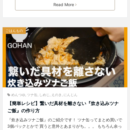
Read More
ごはんもの
めんつゆ
,
ツナ缶
,
しめじ
,
えのき
,
にんじん
【簡単レシピ】繋いだ具材を離さない『炊き込みツナ
ご飯』の作り方
『炊き込みツナご飯』のご紹介です！ ツナ缶ってまとめ買いで
3個パックとかで 買うと意外とあまりがち。。。 もちろん余っ