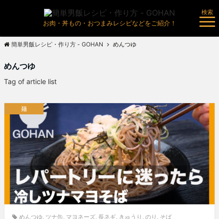
検索
お肉・丼もの・おつまみレシピなどをご紹介！
簡単男飯レシピ・作り方 - GOHAN
めんつゆ
めんつゆ
Tag of article list
麺
めんつゆ
,
ツナ缶
,
マヨネーズ
,
長ネギ
,
きゅうり
,
のり
,
そば