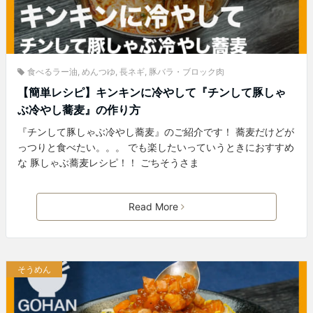
食べるラー油
,
めんつゆ
,
長ネギ
,
豚バラ・ブロック肉
【簡単レシピ】キンキンに冷やして『チンして豚しゃ
ぶ冷やし蕎麦』の作り方
『チンして豚しゃぶ冷やし蕎麦』のご紹介です！ 蕎麦だけどが
っつりと食べたい。。。 でも楽したいっていうときにおすすめ
な 豚しゃぶ蕎麦レシピ！！ ごちそうさま
Read More
そうめん