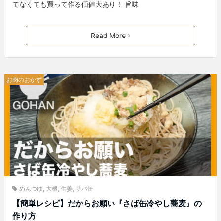
てなくても買って作る価値大あり！ 旨味
Read More
お肉のおかず
めんつゆ
,
大根
,
生姜
,
サバ缶
【簡単レシピ】だからお願い『さば缶冷やし蕎麦』の
作り方