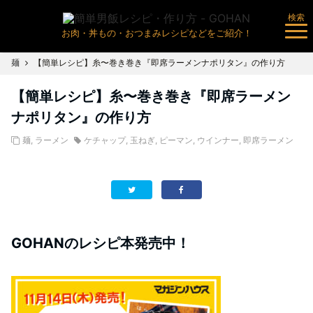
検索
お肉・丼もの・おつまみレシピなどをご紹介！
麺
【簡単レシピ】糸〜巻き巻き『即席ラーメンナポリタン』の作り方
【簡単レシピ】糸〜巻き巻き『即席ラーメン
ナポリタン』の作り方
麺
,
ラーメン
ケチャップ
,
玉ねぎ
,
ピーマン
,
ウインナー
,
即席ラーメン
GOHANのレシピ本発売中！