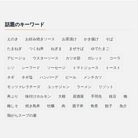
話題のキーワード
えのき
お好み焼きソース
お茶漬け
かき揚げ
そば
たまねぎ
つくね丼
ねぎま
まぜそば
ゆでたまご
アヒージョ
ウスターソース
カツオ節
ガレット
コーラ
シソ
シーフード
ソーセージ
トマトジュース
トースト
ネギ
ネギ塩
ハンバーグ
ビール
メンチカツ
モッツァレラチーズ
ユッケジャン
ラーメン
リゾット
丼ぶり
味付けホルモン
大根
居酒屋
手羽先
枝豆
梅
梅しそ
焼き鳥丼
牡蠣
肉
親子丼
角煮
餃子
魚介
鶏がらスープの素