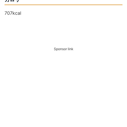
707kcal
Sponsor link