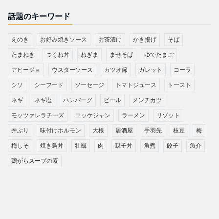
話題のキーワード
えのき
お好み焼きソース
お茶漬け
かき揚げ
そば
たまねぎ
つくね丼
ねぎま
まぜそば
ゆでたまご
アヒージョ
ウスターソース
カツオ節
ガレット
コーラ
シソ
シーフード
ソーセージ
トマトジュース
トースト
ネギ
ネギ塩
ハンバーグ
ビール
メンチカツ
モッツァレラチーズ
ユッケジャン
ラーメン
リゾット
丼ぶり
味付けホルモン
大根
居酒屋
手羽先
枝豆
梅
梅しそ
焼き鳥丼
牡蠣
肉
親子丼
角煮
餃子
魚介
鶏がらスープの素