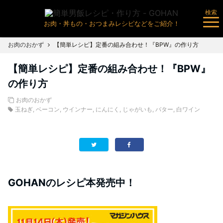
検索
お肉・丼もの・おつまみレシピなどをご紹介！
お肉のおかず
【簡単レシピ】定番の組み合わせ！『BPW』の作り方
【簡単レシピ】定番の組み合わせ！『BPW』
の作り方
お肉のおかず
玉ねぎ
,
ベーコン
,
ウインナー
,
にんにく
,
じゃがいも
,
バター
,
白ワイン
GOHANのレシピ本発売中！