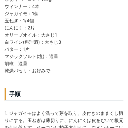
ウィンナー：4本
ジャガイモ：1個
玉ねぎ：1/4個
にんにく：2片
オリーブオイル：大さじ1
白ワイン(料理酒)：大さじ3
バター：1片
マジックソルト(塩)：適量
胡椒：適量
乾燥パセリ：お好みで
手順
1. ジャガイモはよく洗って芽を取り、皮付きのままくし切
りにする。玉ねぎは薄切りに、にんにくは皮をむいて根元
を切り落とす。ベーコンは拍子木切りに、ウインナーには