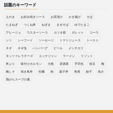
話題のキーワード
えのき
お好み焼きソース
お茶漬け
かき揚げ
そば
たまねぎ
つくね丼
ねぎま
まぜそば
ゆでたまご
アヒージョ
ウスターソース
カツオ節
ガレット
コーラ
シソ
シーフード
ソーセージ
トマトジュース
トースト
ネギ
ネギ塩
ハンバーグ
ビール
メンチカツ
モッツァレラチーズ
ユッケジャン
ラーメン
リゾット
丼ぶり
味付けホルモン
大根
居酒屋
手羽先
枝豆
梅
梅しそ
焼き鳥丼
牡蠣
肉
親子丼
角煮
餃子
魚介
鶏がらスープの素