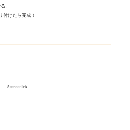
せる。
盛り付けたら完成！
Sponsor link