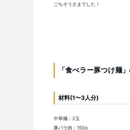
ごちそうさまでした！
「食べラー豚つけ麺」
材料(1〜3人分)
中華麺：2玉
豚バラ肉：150g