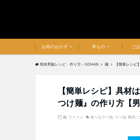
お肉のおかず
丼もの
ご
簡単男飯レシピ・作り方 - GOHAN
麺
【簡単レシピ
【簡単レシピ】具材
つけ麺』の作り方【
麺
,
ラーメン
食べるラー油
,
ラー油
,
豚肉
,