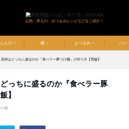
お肉・丼もの・おつまみレシピなどをご紹介！
はんもの
麺
おつまみ
パン
】具材はどっちに盛るのか『食べラー豚つけ麺』の作り方【男飯】
はどっちに盛るのか『食べラー豚
男飯】
つけ麺