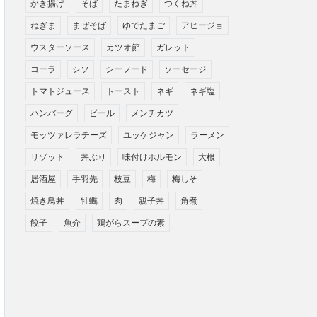
かき揚げ
そば
たまねぎ
つくね丼
ねぎま
まぜそば
ゆでたまご
アヒージョ
ウスターソース
カツオ節
ガレット
コーラ
シソ
シーフード
ソーセージ
トマトジュース
トースト
ネギ
ネギ塩
ハンバーグ
ビール
メンチカツ
モッツァレラチーズ
ユッケジャン
ラーメン
リゾット
丼ぶり
味付けホルモン
大根
居酒屋
手羽先
枝豆
梅
梅しそ
焼き鳥丼
牡蠣
肉
親子丼
角煮
餃子
魚介
鶏がらスープの素