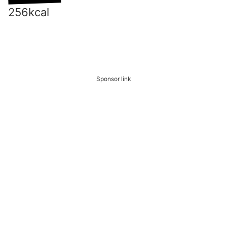
256kcal
Sponsor link