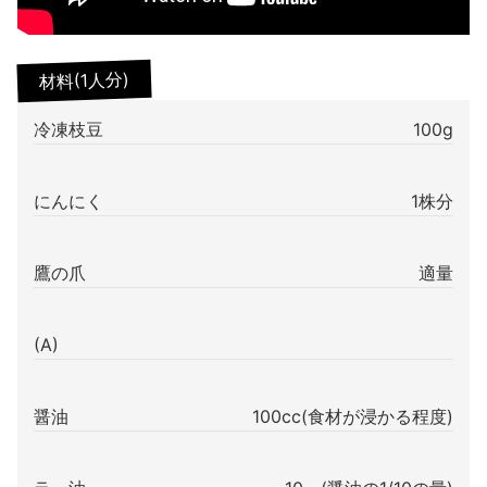
材料(1人分)
冷凍枝豆
100g
にんにく
1株分
鷹の爪
適量
(A)
醤油
100cc(食材が浸かる程度)