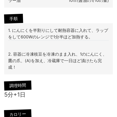
ラー油
10㏄(醤油の1/10の量)
手順
1. にんにくを半割りにして耐熱容器に入れて、ラップ
をして600Wのレンジで1分半ほど加熱する。
2. 容器に冷凍枝豆を冷凍のまま入れ、1のにんにく、
鷹の爪、(A)を加え、冷蔵庫で一日ほど漬けたら完
成！
調理時間
5分+1日
カロリー