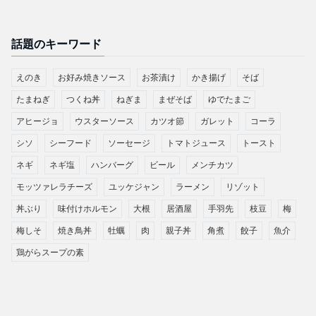
話題のキーワード
えのき
お好み焼きソース
お茶漬け
かき揚げ
そば
たまねぎ
つくね丼
ねぎま
まぜそば
ゆでたまご
アヒージョ
ウスターソース
カツオ節
ガレット
コーラ
シソ
シーフード
ソーセージ
トマトジュース
トースト
ネギ
ネギ塩
ハンバーグ
ビール
メンチカツ
モッツァレラチーズ
ユッケジャン
ラーメン
リゾット
丼ぶり
味付けホルモン
大根
居酒屋
手羽先
枝豆
梅
梅しそ
焼き鳥丼
牡蠣
肉
親子丼
角煮
餃子
魚介
鶏がらスープの素