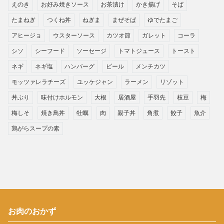
えのき
お好み焼きソース
お茶漬け
かき揚げ
そば
たまねぎ
つくね丼
ねぎま
まぜそば
ゆでたまご
アヒージョ
ウスターソース
カツオ節
ガレット
コーラ
シソ
シーフード
ソーセージ
トマトジュース
トースト
ネギ
ネギ塩
ハンバーグ
ビール
メンチカツ
モッツァレラチーズ
ユッケジャン
ラーメン
リゾット
丼ぶり
味付けホルモン
大根
居酒屋
手羽先
枝豆
梅
梅しそ
焼き鳥丼
牡蠣
肉
親子丼
角煮
餃子
魚介
鶏がらスープの素
お肉のおかず