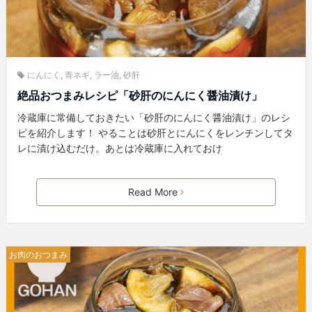
にんにく
,
青ネギ
,
ラー油
,
砂肝
絶品おつまみレシピ「砂肝のにんにく醤油漬け」
冷蔵庫に常備しておきたい「砂肝のにんにく醤油漬け」のレシ
ピを紹介します！ やることは砂肝とにんにくをレンチンしてタ
レに漬け込むだけ。あとは冷蔵庫に入れておけ
Read More
お肉のおつまみ