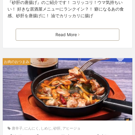
『砂肝の唐揚げ』のご紹介です！ コリッコリ！ウマ気持ちい
い！ 好きな居酒屋メニューにランクイン？！ 癖になるあの食
感、砂肝を唐揚げに！ 油でカリッカリに揚げ
Read More
お肉のおつまみ
唐辛子
,
にんにく
,
しめじ
,
砂肝
,
アヒージョ