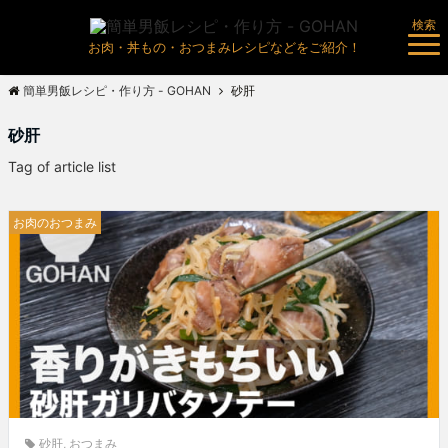
検索
お肉・丼もの・おつまみレシピなどをご紹介！
簡単男飯レシピ・作り方 - GOHAN
砂肝
砂肝
Tag of article list
お肉のおつまみ
砂肝
,
おつまみ