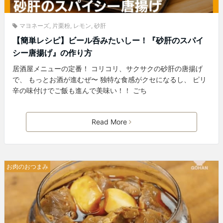
マヨネーズ
,
片栗粉
,
レモン
,
砂肝
【簡単レシピ】ビール呑みたいしー！『砂肝のスパイ
シー唐揚げ』の作り方
居酒屋メニューの定番！ コリコリ、サクサクの砂肝の唐揚げ
で、 もっとお酒が進むぜ〜 独特な食感がクセになるし、 ピリ
辛の味付けでご飯も進んで美味い！！ ごち
Read More
お肉のおつまみ