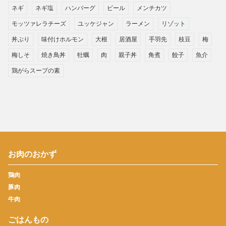
ネギ
ネギ塩
ハンバーグ
ビール
メンチカツ
モッツァレラチーズ
ユッケジャン
ラーメン
リゾット
丼ぶり
味付けホルモン
大根
居酒屋
手羽先
枝豆
梅
梅しそ
焼き鳥丼
牡蠣
肉
親子丼
角煮
餃子
魚介
鶏がらスープの素
お肉のおかず
鶏肉
豚肉
牛肉
ごはんもの