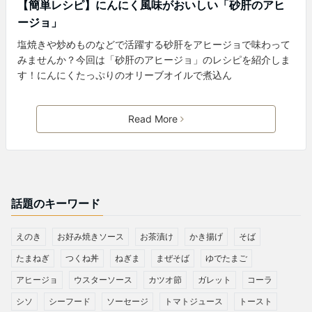
【簡単レシピ】にんにく風味がおいしい「砂肝のアヒ
ージョ」
塩焼きや炒めものなどで活躍する砂肝をアヒージョで味わって
みませんか？今回は「砂肝のアヒージョ」のレシピを紹介しま
す！にんにくたっぷりのオリーブオイルで煮込ん
Read More
話題のキーワード
えのき
お好み焼きソース
お茶漬け
かき揚げ
そば
たまねぎ
つくね丼
ねぎま
まぜそば
ゆでたまご
アヒージョ
ウスターソース
カツオ節
ガレット
コーラ
シソ
シーフード
ソーセージ
トマトジュース
トースト