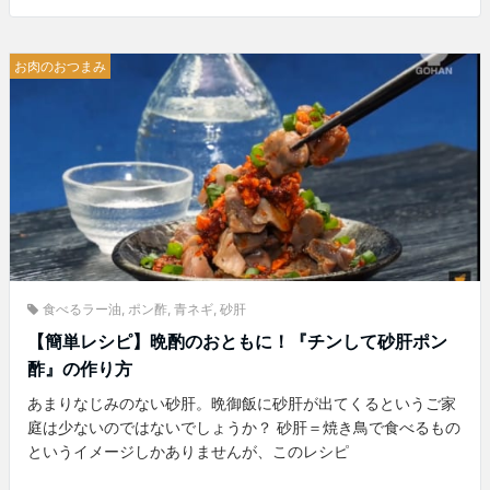
お肉のおつまみ
食べるラー油
,
ポン酢
,
青ネギ
,
砂肝
【簡単レシピ】晩酌のおともに！『チンして砂肝ポン
酢』の作り方
あまりなじみのない砂肝。晩御飯に砂肝が出てくるというご家
庭は少ないのではないでしょうか？ 砂肝＝焼き鳥で食べるもの
というイメージしかありませんが、このレシピ