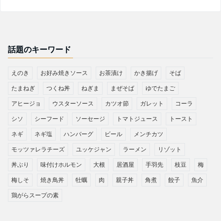
話題のキーワード
えのき
お好み焼きソース
お茶漬け
かき揚げ
そば
たまねぎ
つくね丼
ねぎま
まぜそば
ゆでたまご
アヒージョ
ウスターソース
カツオ節
ガレット
コーラ
シソ
シーフード
ソーセージ
トマトジュース
トースト
ネギ
ネギ塩
ハンバーグ
ビール
メンチカツ
モッツァレラチーズ
ユッケジャン
ラーメン
リゾット
丼ぶり
味付けホルモン
大根
居酒屋
手羽先
枝豆
梅
梅しそ
焼き鳥丼
牡蠣
肉
親子丼
角煮
餃子
魚介
鶏がらスープの素