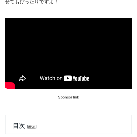
せてもぴったりですよ！
Sponsor link
目次
[
表示
]