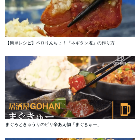
【簡単レシピ】ペロりんちょ！『ネギタン塩』の作り方
まぐろときゅうりのピリ辛あえ物「まぐきゅー」