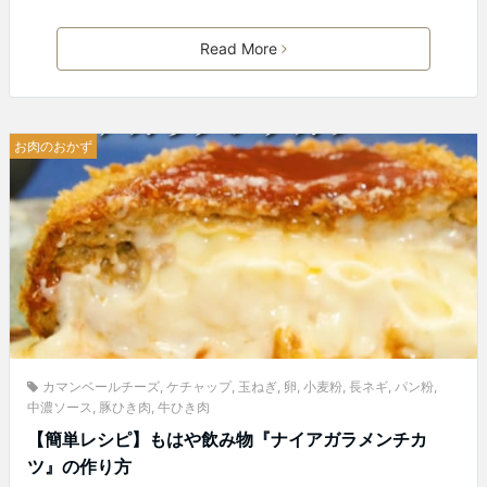
Read More
お肉のおかず
カマンベールチーズ
,
ケチャップ
,
玉ねぎ
,
卵
,
小麦粉
,
長ネギ
,
パン粉
,
中濃ソース
,
豚ひき肉
,
牛ひき肉
【簡単レシピ】もはや飲み物『ナイアガラメンチカ
ツ』の作り方