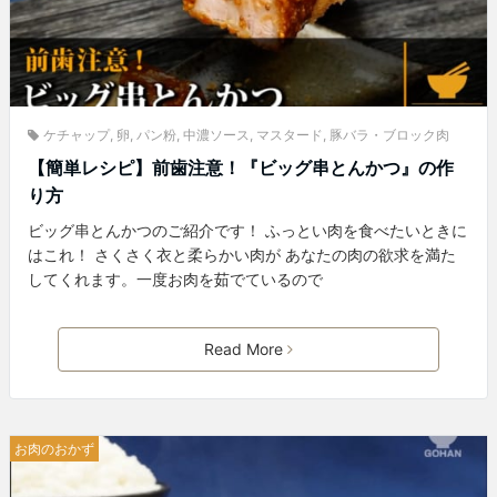
ケチャップ
,
卵
,
パン粉
,
中濃ソース
,
マスタード
,
豚バラ・ブロック肉
【簡単レシピ】前歯注意！『ビッグ串とんかつ』の作
り方
ビッグ串とんかつのご紹介です！ ふっとい肉を食べたいときに
はこれ！ さくさく衣と柔らかい肉が あなたの肉の欲求を満た
してくれます。一度お肉を茹でているので
Read More
お肉のおかず