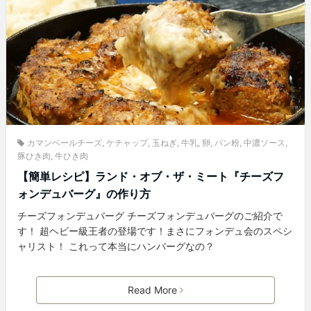
カマンベールチーズ
,
ケチャップ
,
玉ねぎ
,
牛乳
,
卵
,
パン粉
,
中濃ソース
,
豚ひき肉
,
牛ひき肉
【簡単レシピ】ランド・オブ・ザ・ミート『チーズフ
ォンデュバーグ』の作り方
チーズフォンデュバーグ チーズフォンデュバーグのご紹介で
す！ 超ヘビー級王者の登場です！まさにフォンデュ会のスペシ
ャリスト！ これって本当にハンバーグなの？
Read More