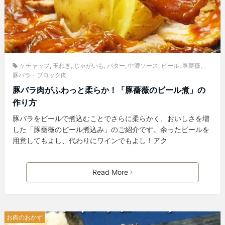
ケチャップ
,
玉ねぎ
,
じゃがいも
,
バター
,
中濃ソース
,
ビール
,
豚薔薇
,
豚バラ・ブロック肉
豚バラ肉がふわっと柔らか！「豚薔薇のビール煮」の
作り方
豚バラをビールで煮込むことでさらに柔らかく、おいしさを増
した「豚薔薇のビール煮込み」のご紹介です。余ったビールを
用意してもよし、代わりにワインでもよし！アク
Read More
お肉のおかず