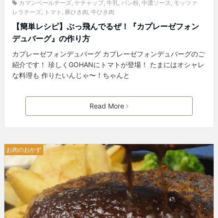
カマンベールチーズ
,
ケチャップ
,
牛乳
,
パン粉
,
中濃ソース
,
モッツァ
レラチーズ
,
トマト
,
豚ひき肉
,
牛ひき肉
【簡単レシピ】ぶっ飛んでるぜ！『カプレーゼフォン
デュバーグ』の作り方
カプレーゼフォンデュバーグ カプレーゼフォンデュバーグのご
紹介です！ 珍しくGOHANにトマトが登場！ たまにはオシャレ
な料理も 作りたいんじゃ〜！ちゃんと
Read More
お肉のおかず