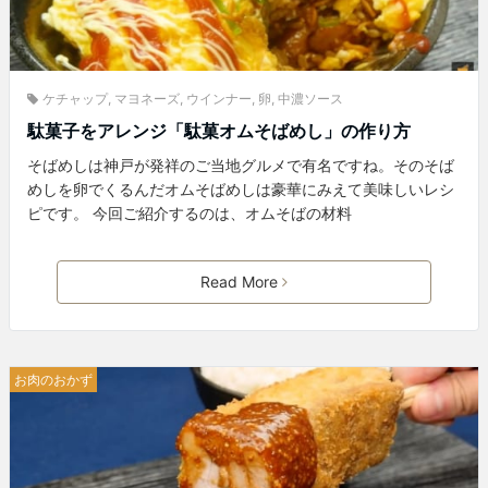
ケチャップ
,
マヨネーズ
,
ウインナー
,
卵
,
中濃ソース
駄菓子をアレンジ「駄菓オムそばめし」の作り方
そばめしは神戸が発祥のご当地グルメで有名ですね。そのそば
めしを卵でくるんだオムそばめしは豪華にみえて美味しいレシ
ピです。 今回ご紹介するのは、オムそばの材料
Read More
お肉のおかず