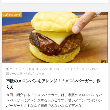
お肉のおかず
ケチャップ
,
玉ねぎ
,
キャベツ
,
卵
,
バター
,
スライスチーズ
,
パン粉
,
中
濃ソース
,
豚ひき肉
,
牛ひき肉
市販のメロンパンをアレンジ！「メロンパーガー」作
り方
今回ご紹介する「メロンパーガー」は、市販のメロンパンをハ
ンバーガーにアレンジするレシピです。甘いメロンパンにハン
バーガーを足すなんて想像できないなんて言わな