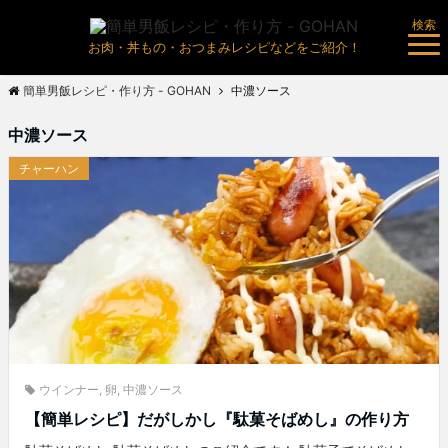
検索
お肉・丼もの・おつまみレシピなどをご紹介！
簡単男飯レシピ・作り方 - GOHAN
中濃ソース
中濃ソース
チャーハン
ウインナー
,
卵
,
中濃ソース
【簡単レシピ】だがしかし『駄菓そばめし』の作り方