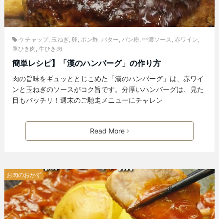
ケチャップ
,
玉ねぎ
,
卵
,
ポン酢
,
バター
,
パン粉
,
中濃ソース
,
赤ワイン
,
豚ひき肉
,
牛ひき肉
簡単レシピ】「漢のハンバーグ」の作り方
肉の旨味をギュッととじこめた「漢のハンバーグ」は、赤ワイ
ンと玉ねぎのソースがコク旨です。分厚いハンバーグは、見た
目もバッチリ！週末のご馳走メニューにチャレン
Read More
お肉のおかず