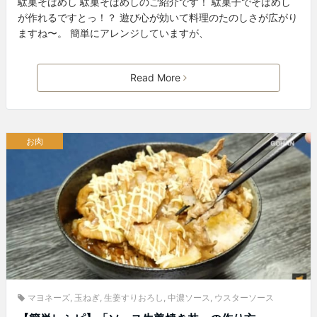
駄菓そばめし 駄菓そばめしのご紹介です！ 駄菓子でそばめし
が作れるですとっ！？ 遊び心が効いて料理のたのしさが広がり
ますね〜。 簡単にアレンジしていますが、
Read More
お肉
マヨネーズ
,
玉ねぎ
,
生姜すりおろし
,
中濃ソース
,
ウスターソース