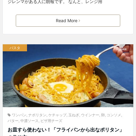
ジレンマがある人に朗報です。 なんと、レンジ用
Read More
パスタ
ワンパン
,
ナポリタン
,
ケチャップ
,
玉ねぎ
,
ウインナー
,
卵
,
コンソメ
,
バター
,
中濃ソース
,
ピザ用チーズ
お皿すら使わない！「フライパンから出なポリタン」