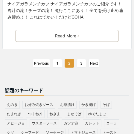
ナイアガラメンチカツ ナイアガラメンチカツのご紹介です！
肉汁の滝！チーズの滝！ 滝行ここにあり！ 全てを受け止め噛
み締めよ！ これはでかい！だけどGOHA
Read More
Previous
1
2
3
Next
話題のキーワード
えのき
お好み焼きソース
お茶漬け
かき揚げ
そば
たまねぎ
つくね丼
ねぎま
まぜそば
ゆでたまご
アヒージョ
ウスターソース
カツオ節
ガレット
コーラ
シソ
シーフード
ソーセージ
トマトジュース
トースト