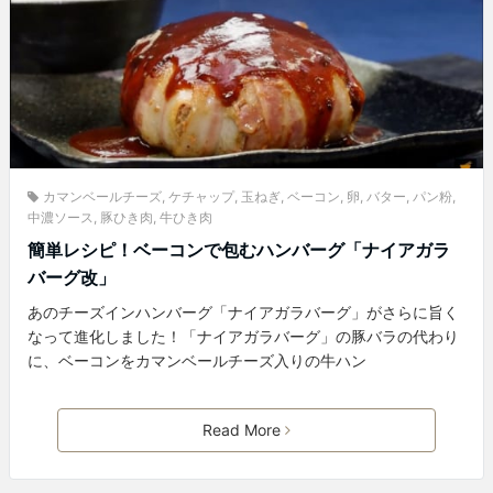
カマンベールチーズ
,
ケチャップ
,
玉ねぎ
,
ベーコン
,
卵
,
バター
,
パン粉
,
中濃ソース
,
豚ひき肉
,
牛ひき肉
簡単レシピ！ベーコンで包むハンバーグ「ナイアガラ
バーグ改」
あのチーズインハンバーグ「ナイアガラバーグ」がさらに旨く
なって進化しました！「ナイアガラバーグ」の豚バラの代わり
に、ベーコンをカマンベールチーズ入りの牛ハン
Read More