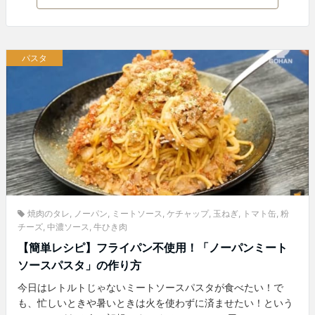
パスタ
焼肉のタレ
,
ノーパン
,
ミートソース
,
ケチャップ
,
玉ねぎ
,
トマト缶
,
粉
チーズ
,
中濃ソース
,
牛ひき肉
【簡単レシピ】フライパン不使用！「ノーパンミート
ソースパスタ」の作り方
今日はレトルトじゃないミートソースパスタが食べたい！で
も、忙しいときや暑いときは火を使わずに済ませたい！という