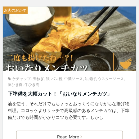
お肉のおかず
ケチャップ
,
玉ねぎ
,
卵
,
パン粉
,
中濃ソース
,
油揚げ
,
ウスターソース
,
豚ひき肉
,
牛ひき肉
下準備を大幅カット！「おいなりメンチカツ」
油を使う、それだけでもちょっとおっくうになりがちな揚げ物
料理。コロッケよりリッチで高級感のあるメンチカツは、下準
備だけでも時間がかかりコツも必要です。しかし
Read More