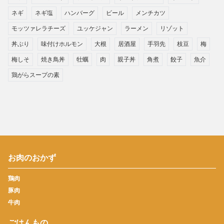
ネギ
ネギ塩
ハンバーグ
ビール
メンチカツ
モッツァレラチーズ
ユッケジャン
ラーメン
リゾット
丼ぶり
味付けホルモン
大根
居酒屋
手羽先
枝豆
梅
梅しそ
焼き鳥丼
牡蠣
肉
親子丼
角煮
餃子
魚介
鶏がらスープの素
お肉のおかず
鶏肉
豚肉
牛肉
ごはんもの