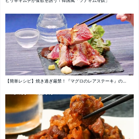
ピリ辛キムチが食欲を誘う！韓国風「ツナキム冷奴」
【簡単レシピ】焼き過ぎ厳禁！『マグロのレアステーキ』の...