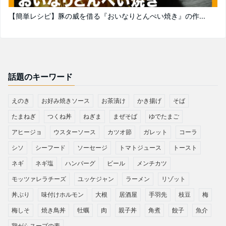
【簡単レシピ】豚の威を借る『おいなりとんぺい焼き』の作...
話題のキーワード
えのき
お好み焼きソース
お茶漬け
かき揚げ
そば
たまねぎ
つくね丼
ねぎま
まぜそば
ゆでたまご
アヒージョ
ウスターソース
カツオ節
ガレット
コーラ
シソ
シーフード
ソーセージ
トマトジュース
トースト
ネギ
ネギ塩
ハンバーグ
ビール
メンチカツ
モッツァレラチーズ
ユッケジャン
ラーメン
リゾット
丼ぶり
味付けホルモン
大根
居酒屋
手羽先
枝豆
梅
梅しそ
焼き鳥丼
牡蠣
肉
親子丼
角煮
餃子
魚介
鶏がらスープの素