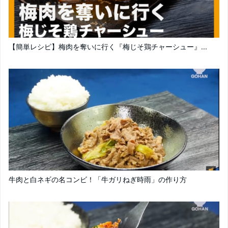
【簡単レシピ】梅肉を奪いに行く『梅じそ鶏チャーシュー』...
牛肉と白ネギの名コンビ！「牛ガリねぎ時雨」の作り方