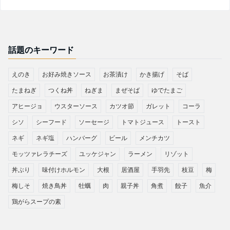
話題のキーワード
えのき
お好み焼きソース
お茶漬け
かき揚げ
そば
たまねぎ
つくね丼
ねぎま
まぜそば
ゆでたまご
アヒージョ
ウスターソース
カツオ節
ガレット
コーラ
シソ
シーフード
ソーセージ
トマトジュース
トースト
ネギ
ネギ塩
ハンバーグ
ビール
メンチカツ
モッツァレラチーズ
ユッケジャン
ラーメン
リゾット
丼ぶり
味付けホルモン
大根
居酒屋
手羽先
枝豆
梅
梅しそ
焼き鳥丼
牡蠣
肉
親子丼
角煮
餃子
魚介
鶏がらスープの素