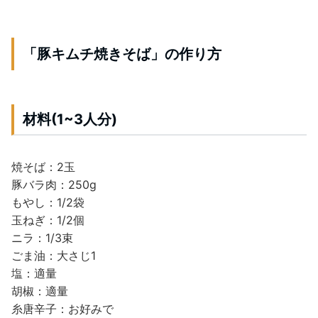
「豚キムチ焼きそば」の作り方
材料(1~3人分)
焼そば：2玉
豚バラ肉：250g
もやし：1/2袋
玉ねぎ：1/2個
ニラ：1/3束
ごま油：大さじ1
塩：適量
胡椒：適量
糸唐辛子：お好みで