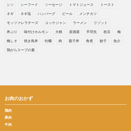
シソ
シーフード
ソーセージ
トマトジュース
トースト
ネギ
ネギ塩
ハンバーグ
ビール
メンチカツ
モッツァレラチーズ
ユッケジャン
ラーメン
リゾット
丼ぶり
味付けホルモン
大根
居酒屋
手羽先
枝豆
梅
梅しそ
焼き鳥丼
牡蠣
肉
親子丼
角煮
餃子
魚介
鶏がらスープの素
お肉のおかず
鶏肉
豚肉
牛肉