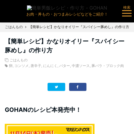
検索
お肉・丼もの・おつまみレシピなどをご紹介！
ごはんもの
【簡単レシピ】かなりオイリー『スパイシー豚めし』の作り方
【簡単レシピ】かなりオイリー『スパイシー
豚めし』の作り方
ごはんもの
卵
,
コンソメ
,
唐辛子
,
にんにく
,
バター
,
中濃ソース
,
豚バラ・ブロック肉
GOHANのレシピ本発売中！