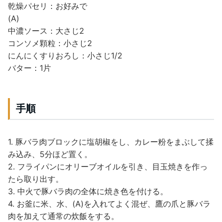
乾燥パセリ：お好みで
(A)
中濃ソース：大さじ2
コンソメ顆粒：小さじ2
にんにくすりおろし：小さじ1/2
バター：1片
手順
1. 豚バラ肉ブロックに塩胡椒をし、カレー粉をまぶして揉
み込み、5分ほど置く。
2. フライパンにオリーブオイルを引き、目玉焼きを作っ
たら取り出す。
3. 中火で豚バラ肉の全体に焼き色を付ける。
4. お釜に米、水、(A)を入れてよく混ぜ、鷹の爪と豚バラ
肉を加えて通常の炊飯をする。